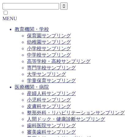
MENU
教育機関・学校
保育園サンプリング
幼稚園サンプリング
小学校サンプリング
中学校サンプリング
高等学校・高校サンプリング
専門学校サンプリング
大学サンプリング
学童保育サンプリング
医療機関・病院
産婦人科サンプリング
小児科サンプリング
皮膚科サンプリング
整形外科・リハビリテーションサンプリング
人間ドック・健康診断サンプリング
歯科医院サンプリング
審美歯科サンプリング