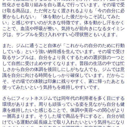
性化させる取り組みを自ら選んで行っています。その場で受
け取る商品は、ただ何となく渡されるよりも「今の自分に必
要かもしれない」「体を動かした後だからこそ試してみた
い」と感じやすいのが大きな特徴です。体を動かし汗をかく
ことで、血流や呼吸が整い、気持ちが前向きになるタイミン
グは、サンプルを受け入れやすい心理状態ともいえます。
また、ジムに通うこと自体が「これからの自分のために行動
している」という強い納得感を生んでいます。その場で受け
取るサンプルは、自分をより良くするための選択肢の一つと
して自然に受け止めやすくなります。普段の生活の中では忙
しさから自分の体調を後回しにしがちな人でも、ジムでは意
識を自分に向ける時間をしっかり確保しています。だからこ
そ、その場での体験は印象に残りやすく、家に帰ったあとも
使ってみたいという気持ちを維持しやすいです。
さらにフィットネスジムでは同年代の利用者を多く目にする
環境があります。周りも頑張っている姿を見ながら自分も健
康を維持したいと感じることで、体調や美容への関心がより
一層高まります。そうした場で商品を手にすると、自分が続
けている運動の延長線上で取り入れたいという気持ちになり