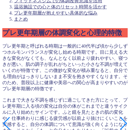
フィットネスジムでの体調改善意識を活用
温浴施設での心と体のリセット時間を活かす
プレ更年期層が抱えやすい具体的な悩み
まとめ
プレ更年期層の体調変化と心理的特徴
プレ更年期と呼ばれる時期は一般的に40代半ば頃から少しず
つホルモンバランスが変化し始める時期です。目に見える大
きな変化がなくても、なんとなく以前より疲れやすい、寝つ
きが悪い、肌の調子が乱れがちといった小さな不調が増えて
いくのが特徴です。この微妙な変化が積み重なると、自分で
も理由がはっきりしないまま不安を抱きやすくなります。そ
のため、普段以上に健康や美容への関心が高まりやすいのが
プレ更年期層の特徴です。
これまで大きな不調を感じずに過ごしてきた方にとって、プ
レ更年期に入る頃の変化は自分の体がこれまでと違うサイク
ルに入り始めたサインです。ふと鏡を見たときの肌の変化
や、仕事終わりに感じる疲労感が以前より抜けにくいことを
実感すると、自分の体調について意識が強く向くようになり