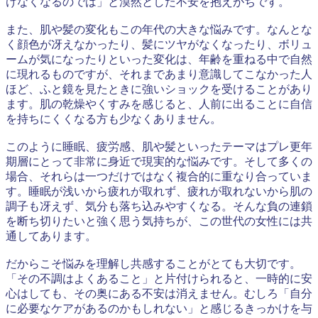
けなくなるのでは」と漠然とした不安を抱えがちです。
また、肌や髪の変化もこの年代の大きな悩みです。なんとな
く顔色が冴えなかったり、髪にツヤがなくなったり、ボリュ
ームが気になったりといった変化は、年齢を重ねる中で自然
に現れるものですが、それまであまり意識してこなかった人
ほど、ふと鏡を見たときに強いショックを受けることがあり
ます。肌の乾燥やくすみを感じると、人前に出ることに自信
を持ちにくくなる方も少なくありません。
このように睡眠、疲労感、肌や髪といったテーマはプレ更年
期層にとって非常に身近で現実的な悩みです。そして多くの
場合、それらは一つだけではなく複合的に重なり合っていま
す。睡眠が浅いから疲れが取れず、疲れが取れないから肌の
調子も冴えず、気分も落ち込みやすくなる。そんな負の連鎖
を断ち切りたいと強く思う気持ちが、この世代の女性には共
通してあります。
だからこそ悩みを理解し共感することがとても大切です。
「その不調はよくあること」と片付けられると、一時的に安
心はしても、その奥にある不安は消えません。むしろ「自分
に必要なケアがあるのかもしれない」と感じるきっかけを与