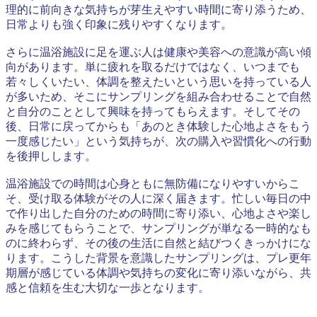
理的に前向きな気持ちが芽生えやすい時間に寄り添うため、
日常よりも強く印象に残りやすくなります。
さらに温浴施設に足を運ぶ人は健康や美容への意識が高い傾
向があります。単に疲れを取るだけではなく、いつまでも
若々しくいたい、体調を整えたいという思いを持っている人
が多いため、そこにサンプリングを組み合わせることで自然
と自分のこととして興味を持ってもらえます。そしてその
後、日常に戻ってからも「あのとき体験した心地よさをもう
一度感じたい」という気持ちが、次の購入や習慣化への行動
を後押しします。
温浴施設での時間は心身ともに無防備になりやすいからこ
そ、受け取る体験がその人に深く届きます。忙しい毎日の中
で作り出した自分のための時間に寄り添い、心地よさや楽し
みを感じてもらうことで、サンプリングが単なる一時的なも
のに終わらず、その後の生活に自然と結びつくきっかけにな
ります。こうした背景を意識したサンプリングは、プレ更年
期層が感じている体調や気持ちの変化に寄り添いながら、共
感と信頼を生む大切な一歩となります。