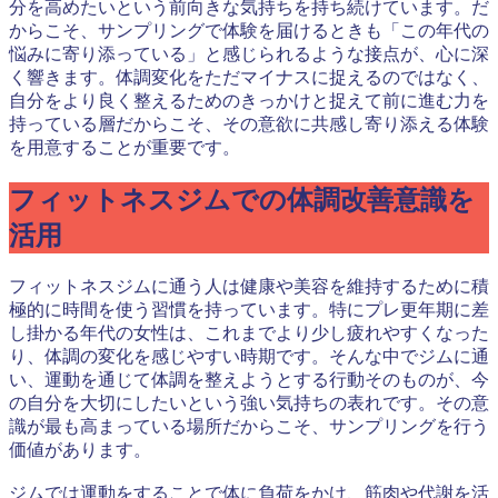
分を高めたいという前向きな気持ちを持ち続けています。だ
からこそ、サンプリングで体験を届けるときも「この年代の
悩みに寄り添っている」と感じられるような接点が、心に深
く響きます。体調変化をただマイナスに捉えるのではなく、
自分をより良く整えるためのきっかけと捉えて前に進む力を
持っている層だからこそ、その意欲に共感し寄り添える体験
を用意することが重要です。
フィットネスジムでの体調改善意識を
活用
フィットネスジムに通う人は健康や美容を維持するために積
極的に時間を使う習慣を持っています。特にプレ更年期に差
し掛かる年代の女性は、これまでより少し疲れやすくなった
り、体調の変化を感じやすい時期です。そんな中でジムに通
い、運動を通じて体調を整えようとする行動そのものが、今
の自分を大切にしたいという強い気持ちの表れです。その意
識が最も高まっている場所だからこそ、サンプリングを行う
価値があります。
ジムでは運動をすることで体に負荷をかけ、筋肉や代謝を活