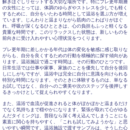
解きほぐしリセットする大切な場所です。特にプレ更年期層
の女性にとっては、体調のゆらぎやストレスを少しでも軽く
するために、自分をいたわる時間として温浴を選ぶ方が増え
ています。じんわりと温まりながら筋肉のこわばりがほぐ
れ、呼吸が深くなるひとときは、心の負担もふっと軽くなる
貴重な時間です。このリラックスした状態は、新しいものを
前向きに受け入れやすい心理状況をつくります。
プレ更年期に差しかかる年代は体の変化を敏感に感じ取りな
がらも、自分を良くするための行動を積極的に探す傾向があ
ります。温浴施設で過ごす時間は、その行動のひとつです。
日常生活では仕事や家事、家族のことを優先して自分を後回
しにしがちですが、温浴中は完全に自分に意識を向けられる
特別な時間になります。そのときに体験するものは、単なる
お試しではなく、自分へのご褒美や次のステップを後押しす
るきっかけとして捉えられやすくなります。
また、温浴で血流が促進されると体がぽかぽかと温まるだけ
でなく気持ちまで穏やかになります。緊張が取れて心がゆる
んだタイミングは、普段なら深く考え込んでしまうことにも
素直に関心を持ちやすく、「これも試してみようかな」と思
いやすい瞬間です。温浴施設で渡すサンプルは、そうした心