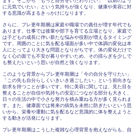
ます。そこから「もっと自分をいたわりたい」「以前のよう
に元気でいたい」という気持ちが強くなり、健康や美容に対
する意識が高まるきっかけになります。
さらに、プレ更年期層は家庭や職場での責任が増す年代でも
あります。仕事では後輩や部下を育てる立場となり、家庭で
は子どもの成長に伴い新たな悩みや役割が増えるタイミング
です。周囲のことに気を配る場面が多い中で体調の変化は本
人にとってより大きな問題となりがちです。体の変化だけで
なく心の面でも不安が募りやすいため、その揺らぎを少しで
も整えたいという思いが自然と強くなります。
このような背景からプレ更年期層は「今の自分を守りたい」
「この先も自分らしくいきいき過ごしたい」という前向きな
欲求を持つことが多いです。特に美容に関しては、見た目を
整えることが自信や気持ちの安定につながる部分も大きく、
日々の生活の中で小さな努力を積み重ねる方が多く見られま
す。また、健康面では将来の病気を未然に防ぎたいという思
いから、栄養や運動に気を配るなど意識的に体を整えようと
する動きが活発になります。
プレ更年期層はこうした複雑な心理背景を抱えながらも、自