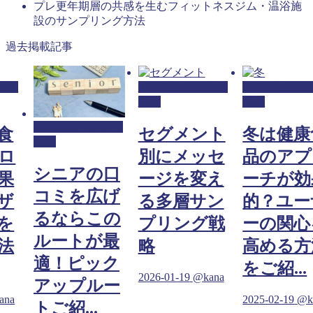
プレ更年期層の共感を生むフィットネスジム・温浴施
設のサンプリング方法
過去掲載記事
温浴施設サンプリ
温浴施設サンプリ
ング
ング
プリ
温浴施設サン
セグメント
冬は健康食
ング
別にメッセ
品のアプロ
口
シニアの
ージを変え
ーチが効果
げ
コミを広
る多層サン
的？ユーザ
の
るならこ
プリング戦
ーの関心を
最
ルートが
略
高める方法
ク
適！ピッ
をご紹...
2026-01-19
@kana
ー
アップル
2025-02-19
@kana
トご紹...