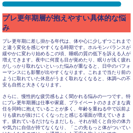
温浴施設サンプリングとは？メリット３選と事例を紹介
プレ更年期層が抱えやすい具体的な悩
み
プレ更年期に差し掛かる年代は、体や心に少しずつこれまで
と違う変化を感じやすくなる時期です。ホルモンバランスが
緩やかに変わり始めるこの頃、睡眠の質の低下を訴える人が
増えてきます。夜中に何度も目が覚めたり、眠りが浅く疲れ
がしっかり取れないといった悩みが重なると、日中のパフォ
ーマンスにも影響が出やすくなります。これまで当たり前の
ように取れていた休息がうまく取れなくなると、体調への不
安も自然と大きくなります。
さらに、慢性的な疲労感もよく聞かれる悩みの一つです。特
にプレ更年期層は仕事や家庭、プライベートのさまざまな責
任を同時に抱えていることが多く、年齢を重ねる中で以前よ
りも疲れが抜けにくくなったと感じる場面が増えていきま
す。疲れているだけならまだしも、それが続くと自分の体力
や気力に自信が持てなくなり、「この先もっと体がついてい