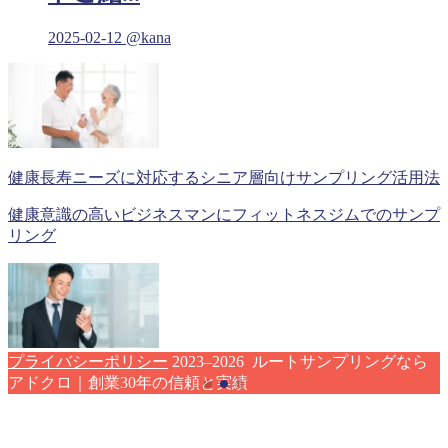
ana
2025-02-12
@k
健康長寿ニーズに対応するシニア層向けサンプリング活用法
健康意識の高いビジネスマンにフィットネスジムでのサンプ
リング
プライバシーポリシー
2023–2026 ルートサンプリングなら
アドクロ｜創業30年の信頼と実績