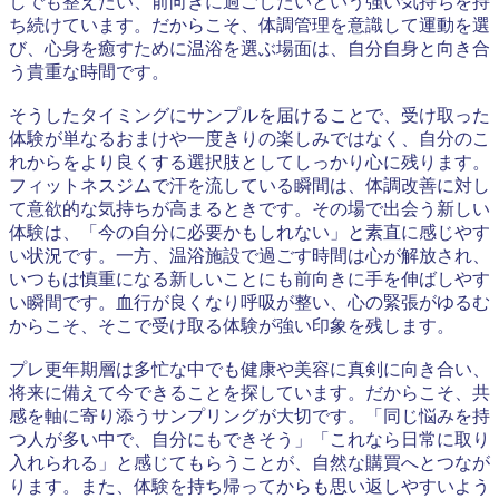
しでも整えたい、前向きに過ごしたいという強い気持ちを持
ち続けています。だからこそ、体調管理を意識して運動を選
び、心身を癒すために温浴を選ぶ場面は、自分自身と向き合
う貴重な時間です。
そうしたタイミングにサンプルを届けることで、受け取った
体験が単なるおまけや一度きりの楽しみではなく、自分のこ
れからをより良くする選択肢としてしっかり心に残ります。
フィットネスジムで汗を流している瞬間は、体調改善に対し
て意欲的な気持ちが高まるときです。その場で出会う新しい
体験は、「今の自分に必要かもしれない」と素直に感じやす
い状況です。一方、温浴施設で過ごす時間は心が解放され、
いつもは慎重になる新しいことにも前向きに手を伸ばしやす
い瞬間です。血行が良くなり呼吸が整い、心の緊張がゆるむ
からこそ、そこで受け取る体験が強い印象を残します。
プレ更年期層は多忙な中でも健康や美容に真剣に向き合い、
将来に備えて今できることを探しています。だからこそ、共
感を軸に寄り添うサンプリングが大切です。「同じ悩みを持
つ人が多い中で、自分にもできそう」「これなら日常に取り
入れられる」と感じてもらうことが、自然な購買へとつなが
ります。また、体験を持ち帰ってからも思い返しやすいよう