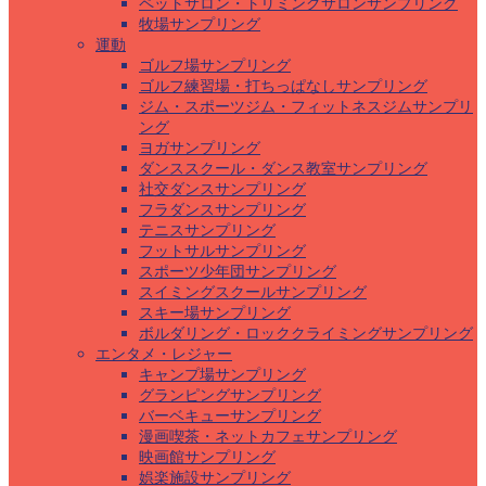
ペットサロン・トリミングサロンサンプリング
牧場サンプリング
運動
ゴルフ場サンプリング
ゴルフ練習場・打ちっぱなしサンプリング
ジム・スポーツジム・フィットネスジムサンプリ
ング
ヨガサンプリング
ダンススクール・ダンス教室サンプリング
社交ダンスサンプリング
フラダンスサンプリング
テニスサンプリング
フットサルサンプリング
スポーツ少年団サンプリング
スイミングスクールサンプリング
スキー場サンプリング
ボルダリング・ロッククライミングサンプリング
エンタメ・レジャー
キャンプ場サンプリング
グランピングサンプリング
バーベキューサンプリング
漫画喫茶・ネットカフェサンプリング
映画館サンプリング
娯楽施設サンプリング