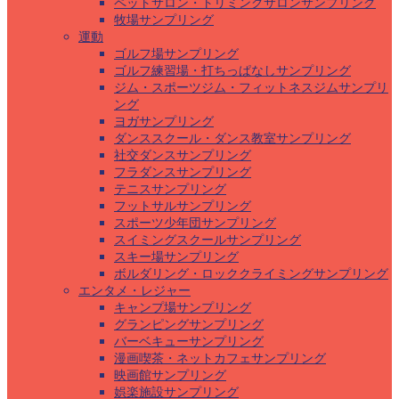
ペットサロン・トリミングサロンサンプリング
牧場サンプリング
運動
ゴルフ場サンプリング
ゴルフ練習場・打ちっぱなしサンプリング
ジム・スポーツジム・フィットネスジムサンプリ
ング
ヨガサンプリング
ダンススクール・ダンス教室サンプリング
社交ダンスサンプリング
フラダンスサンプリング
テニスサンプリング
フットサルサンプリング
スポーツ少年団サンプリング
スイミングスクールサンプリング
スキー場サンプリング
ボルダリング・ロッククライミングサンプリング
エンタメ・レジャー
キャンプ場サンプリング
グランピングサンプリング
バーベキューサンプリング
漫画喫茶・ネットカフェサンプリング
映画館サンプリング
娯楽施設サンプリング