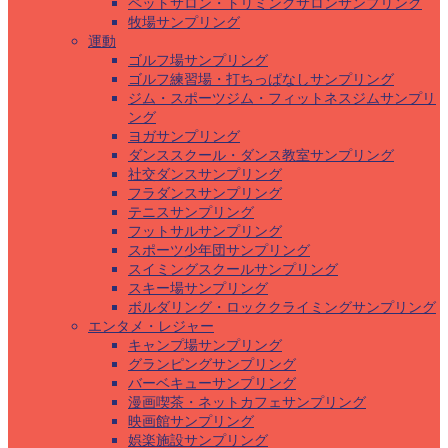
ペットサロン・トリミングサロンサンプリング
牧場サンプリング
運動
ゴルフ場サンプリング
ゴルフ練習場・打ちっぱなしサンプリング
ジム・スポーツジム・フィットネスジムサンプリ
ング
ヨガサンプリング
ダンススクール・ダンス教室サンプリング
社交ダンスサンプリング
フラダンスサンプリング
テニスサンプリング
フットサルサンプリング
スポーツ少年団サンプリング
スイミングスクールサンプリング
スキー場サンプリング
ボルダリング・ロッククライミングサンプリング
エンタメ・レジャー
キャンプ場サンプリング
グランピングサンプリング
バーベキューサンプリング
漫画喫茶・ネットカフェサンプリング
映画館サンプリング
娯楽施設サンプリング