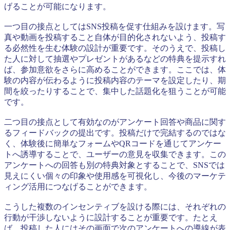
げることが可能になります。
一つ目の接点としてはSNS投稿を促す仕組みを設けます。写
真や動画を投稿すること自体が目的化されないよう、投稿す
る必然性を生む体験の設計が重要です。そのうえで、投稿し
た人に対して抽選やプレゼントがあるなどの特典を提示すれ
ば、参加意欲をさらに高めることができます。ここでは、体
験の内容が伝わるように投稿内容のテーマを設定したり、期
間を絞ったりすることで、集中した話題化を狙うことが可能
です。
二つ目の接点として有効なのがアンケート回答や商品に関す
るフィードバックの提出です。投稿だけで完結するのではな
く、体験後に簡単なフォームやQRコードを通じてアンケー
トへ誘導することで、ユーザーの意見を収集できます。この
アンケートへの回答も別の特典対象とすることで、SNSでは
見えにくい個々の印象や使用感を可視化し、今後のマーケテ
ィング活用につなげることができます。
こうした複数のインセンティブを設ける際には、それぞれの
行動が干渉しないように設計することが重要です。たとえ
ば、投稿した人にはその画面で次のアンケートへの導線が表