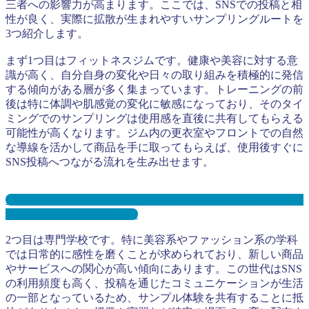
三者への影響力が高まります。ここでは、SNSでの投稿と相
性が良く、実際に拡散が生まれやすいサンプリングルートを
3つ紹介します。
まず1つ目はフィットネスジムです。健康や美容に対する意
識が高く、自分自身の変化や日々の取り組みを積極的に発信
する傾向がある層が多く集まっています。トレーニングの前
後は特に体調や肌感覚の変化に敏感になっており、そのタイ
ミングでのサンプリングは使用感を直後に共有してもらえる
可能性が高くなります。ジム内の更衣室やフロントでの自然
な導線を活かして商品を手に取ってもらえば、使用後すぐに
SNS投稿へつながる流れを生み出せます。
ジム・スポーツジム・フィットネスジムサンプリングとは？
メリット３選と事例を紹介
2つ目は専門学校です。特に美容系やファッション系の学科
では日常的に感性を磨くことが求められており、新しい商品
やサービスへの関心が高い傾向にあります。この世代はSNS
の利用頻度も高く、投稿を通じたコミュニケーションが生活
の一部となっているため、サンプル体験を共有することに抵