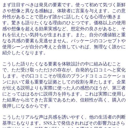
まず注目すべきは発見の要素です。使って初めて気づく新鮮
さや想像と異なる感触は、体験者に言葉を与えます。この意
外性があることで思わず誰かに話したくなる心理が働きま
す。驚きも語りたくなる理由のひとつです。価格以上の使用
感や想像を超える効果実感など、想定外の良さがあると、そ
れを伝えたい気持ちが生まれます。また、自分の価値観と重
なる共感の要素も見逃せません。パッケージのコンセプトや
使用シーンが自分の考えと合致していれば、無理なく誰かに
紹介したくなります。
こうした語りたくなる要素を体験設計の中に組み込むこと
で、ただ受け取っただけの存在が、自発的な口コミへと変化
します。その口コミこそが現在のブランドコミュニケーショ
ンにおいて最も重要な証拠としての役割を果たします。企業
が伝える説明よりも実際に使った人の感想のほうが、第三者
にとってははるかに説得力を持ちます。これは実際に使用し
た結果から出てきた言葉であるため、信頼性が高く、購入の
後押しになるからです。
こうしたリアルな声は共感を誘いやすく、他の生活者の判断
基準にもなります。SNS上で発信されればその影響力はさら