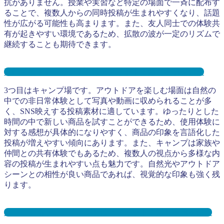
抗がありません。授業や実習など特定の場面で一斉に配布す
ることで、複数人からの同時投稿が生まれやすくなり、話題
性が広がる可能性も高まります。また、友人同士での体験共
有が起きやすい環境であるため、拡散の波が一定のリズムで
継続することも期待できます。
専門学校サンプリングとは？メリット３選と事例を紹介
3つ目はキャンプ場です。アウトドアを楽しむ場面は自然の
中での非日常体験として写真や動画に収められることが多
く、SNS映えする投稿素材に適しています。ゆったりとした
時間の中で新しい商品を試すことができるため、使用体験に
対する感想が具体的になりやすく、商品の印象を言語化した
投稿が増えやすい傾向にあります。また、キャンプは家族や
仲間との共有体験でもあるため、複数人の視点から多様な内
容の投稿が生まれやすい点も魅力です。自然光やアウトドア
シーンとの相性が良い商品であれば、視覚的な印象も強く残
ります。
キャンプ場サンプリングとは？メリット３選と事例を紹介