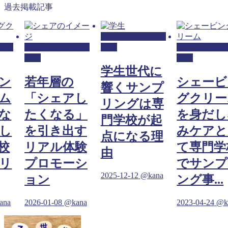
過去掲載記事
専門学校サンプリ
プリ
専門学校サンプリ
ング
専門学校サン
ング
ング
学生世代に
ン
若年層の
シェービ
響くサンプ
ム
「シェアし
グクリー
リングは専
な
たくなる」
を身だし
門学校が起
し
を引き出す
みケアと
点になる理
校
リアル体験
て専門学
由
リ
プロモーシ
でサンプ
2025-12-12
@kana
ョン
ング事...
ana
2026-01-08
@kana
2023-04-24
@k