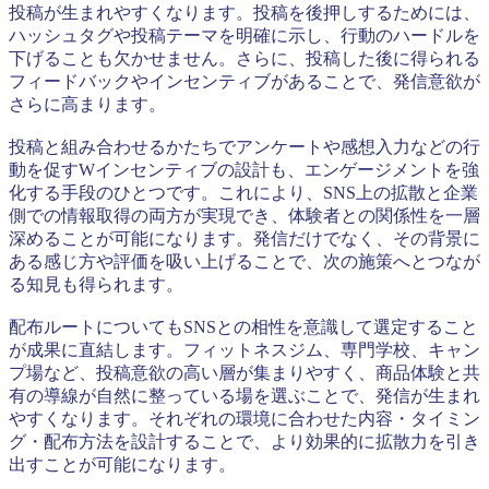
投稿が生まれやすくなります。投稿を後押しするためには、
ハッシュタグや投稿テーマを明確に示し、行動のハードルを
下げることも欠かせません。さらに、投稿した後に得られる
フィードバックやインセンティブがあることで、発信意欲が
さらに高まります。
投稿と組み合わせるかたちでアンケートや感想入力などの行
動を促すWインセンティブの設計も、エンゲージメントを強
化する手段のひとつです。これにより、SNS上の拡散と企業
側での情報取得の両方が実現でき、体験者との関係性を一層
深めることが可能になります。発信だけでなく、その背景に
ある感じ方や評価を吸い上げることで、次の施策へとつなが
る知見も得られます。
配布ルートについてもSNSとの相性を意識して選定すること
が成果に直結します。フィットネスジム、専門学校、キャン
プ場など、投稿意欲の高い層が集まりやすく、商品体験と共
有の導線が自然に整っている場を選ぶことで、発信が生まれ
やすくなります。それぞれの環境に合わせた内容・タイミン
グ・配布方法を設計することで、より効果的に拡散力を引き
出すことが可能になります。