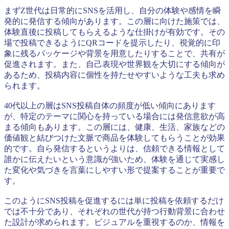
まずZ世代は日常的にSNSを活用し、自分の体験や感情を瞬
発的に発信する傾向があります。この層に向けた施策では、
体験直後に投稿してもらえるような仕掛けが有効です。その
場で投稿できるようにQRコードを提示したり、視覚的に印
象に残るパッケージや背景を用意したりすることで、共有が
促進されます。また、自己表現や世界観を大切にする傾向が
あるため、投稿内容に個性を持たせやすいような工夫も求め
られます。
40代以上の層はSNS投稿自体の頻度が低い傾向にあります
が、特定のテーマに関心を持っている場合には発信意欲が高
まる傾向もあります。この層には、健康、生活、家族などの
価値観と結びつけた文脈で商品を体験してもらうことが効果
的です。自ら発信するというよりは、信頼できる情報として
誰かに伝えたいという意識が強いため、体験を通じて実感し
た変化や気づきを言葉にしやすい形で提案することが重要で
す。
このようにSNS投稿を促進するには単に投稿を依頼するだけ
では不十分であり、それぞれの世代が持つ行動背景に合わせ
た設計が求められます。ビジュアルを重視するのか、情報を