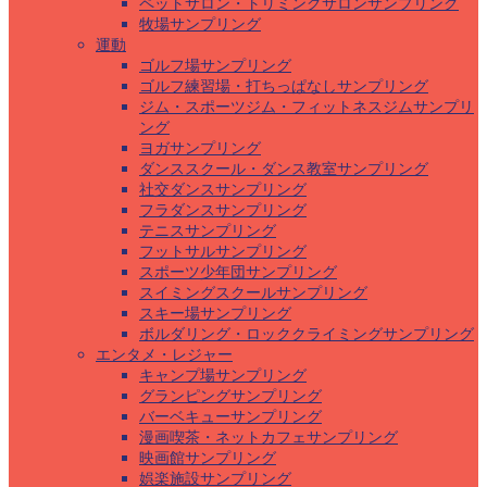
ペットサロン・トリミングサロンサンプリング
牧場サンプリング
運動
ゴルフ場サンプリング
ゴルフ練習場・打ちっぱなしサンプリング
ジム・スポーツジム・フィットネスジムサンプリ
ング
ヨガサンプリング
ダンススクール・ダンス教室サンプリング
社交ダンスサンプリング
フラダンスサンプリング
テニスサンプリング
フットサルサンプリング
スポーツ少年団サンプリング
スイミングスクールサンプリング
スキー場サンプリング
ボルダリング・ロッククライミングサンプリング
エンタメ・レジャー
キャンプ場サンプリング
グランピングサンプリング
バーベキューサンプリング
漫画喫茶・ネットカフェサンプリング
映画館サンプリング
娯楽施設サンプリング