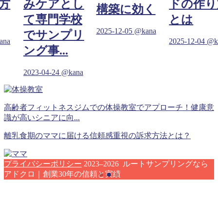
方
みケアとし
ドの作り
構築に効く
て専門学校
とは
2025-12-05
@kana
でサンプリ
ana
2025-12-04
@k
ング事...
2023-04-24
@kana
高齢者フィットネスジムでの体操教室でアプローチ！健康意
識が高いシニアに向...
離乳食期のママに届ける信頼感重視の訴求方法とは？
プライバシーポリシー
2023–2026 ルートサンプリングなら
アドクロ｜創業30年の信頼と実績