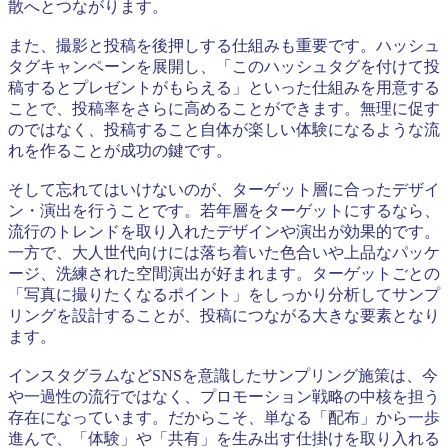
散へとつながります。
また、撮影と投稿を後押しする仕組みも重要です。ハッシュ
タグキャンペーンを展開し、「このハッシュタグを付けて投
稿するとプレゼントがもらえる」といった仕組みを用意する
ことで、投稿率をさらに高めることができます。無理に促す
のではなく、投稿すること自体が楽しい体験になるような流
れを作ることが成功の鍵です。
そして忘れてはいけないのが、ターゲット層に合ったデザイ
ン・演出を行うことです。若年層をターゲットにするなら、
流行のトレンドを取り入れたデザインや演出が効果的です。
一方で、大人世代向けには落ち着いた色合いや上品なパッケ
ージ、洗練された空間演出が好まれます。ターゲットごとの
「写真に撮りたくなるポイント」をしっかり分析してサンプ
リングを設計することが、投稿につながる大きな要素となり
ます。
インスタグラムなどSNSを意識したサンプリング施策は、今
や一過性の流行ではなく、プロモーション戦略の中核を担う
存在になっています。だからこそ、単なる「配布」から一歩
進んで、「体験」や「共有」を生み出す仕掛けを取り入れる