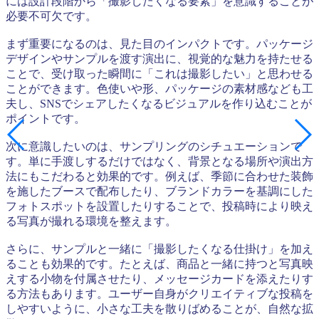
には設計段階から「撮影したくなる要素」を意識することが
必要不可欠です。
まず重要になるのは、見た目のインパクトです。パッケージ
デザインやサンプルを渡す演出に、視覚的な魅力を持たせる
ことで、受け取った瞬間に「これは撮影したい」と思わせる
ことができます。色使いや形、パッケージの素材感なども工
夫し、SNSでシェアしたくなるビジュアルを作り込むことが
ポイントです。
次に意識したいのは、サンプリングのシチュエーションで
す。単に手渡しするだけではなく、背景となる場所や演出方
法にもこだわると効果的です。例えば、季節に合わせた装飾
を施したブースで配布したり、ブランドカラーを基調にした
フォトスポットを設置したりすることで、投稿時により映え
る写真が撮れる環境を整えます。
さらに、サンプルと一緒に「撮影したくなる仕掛け」を加え
ることも効果的です。たとえば、商品と一緒に持つと写真映
えする小物を付属させたり、メッセージカードを添えたりす
る方法もあります。ユーザー自身がクリエイティブな投稿を
しやすいように、小さな工夫を散りばめることが、自然な拡