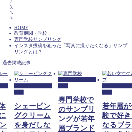
HOME
教育機関・学校
専門学校サンプリング
インスタ投稿を狙った「写真に撮りたくなる」サンプ
リングとは？
過去掲載記事
専門学校サンプリ
プリ
専門学校サンプリ
ング
専門学校サン
ング
ング
専門学校で
体
シェービン
若年層が
のサンプリ
に
グクリーム
験で好き
ングが若年
ン
を身だしな
なるブラ
層ブランド