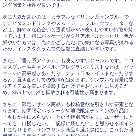
ング施策と相性が良いです。
次に人気が高いのは「カラフルなドリンク系サンプル」で
す。ビタミンドリンクやスムージー、フルーツウォーターな
どは、鮮やかな色合いと透明感がSNS映えしやすい特徴を持
っています。特にパッケージがクリアボトルだったり、色が
鮮やかなものは、光にかざしただけで絵になる写真が撮れる
ため、インスタグラムでの拡散に直結しやすいです。
また、「香り系アイテム」も映えやすいジャンルです。アロ
マスプレーやキャンドル、フレグランスミストなどは、パッ
ケージに高級感があったり、ナチュラルテイストだったりす
ると、置き画としての投稿が狙えます。シンプルな背景に香
りアイテムを置いて撮影するだけでもおしゃれに見えるた
め、SNS上で自然と拡散される可能性が高まります。
さらに「限定デザイン商品」も投稿意欲を引き出す要素とな
ります。期間限定パッケージや地域限定デザインの商品は、
「今しか手に入らない」という特別感があり、ユーザーにと
っても「自慢したい」「記録に残したい」と思わせるポイン
トになります。サンプリング商品を選ぶ際には、こうした限