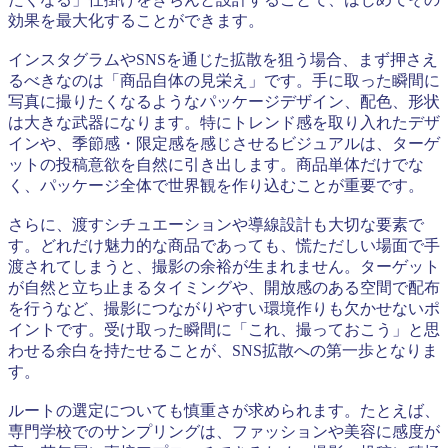
効果を最大化することができます。
インスタグラムやSNSを通じた拡散を狙う場合、まず押さえ
るべきなのは「商品自体の見栄え」です。手に取った瞬間に
写真に撮りたくなるようなパッケージデザイン、配色、形状
は大きな武器になります。特にトレンド感を取り入れたデザ
インや、季節感・限定感を感じさせるビジュアルは、ターゲ
ットの投稿意欲を自然に引き出します。商品単体だけでな
く、パッケージ全体で世界観を作り込むことが重要です。
さらに、渡すシチュエーションや導線設計も大切な要素で
す。どれだけ魅力的な商品であっても、慌ただしい場面で手
渡されてしまうと、撮影の余裕が生まれません。ターゲット
が自然と立ち止まるタイミングや、開放感のある空間で配布
を行うなど、撮影につながりやすい環境作りも欠かせないポ
イントです。受け取った瞬間に「これ、撮っておこう」と思
わせる余白を持たせることが、SNS拡散への第一歩となりま
す。
ルートの選定についても慎重さが求められます。たとえば、
専門学校でのサンプリングは、ファッションや美容に感度が