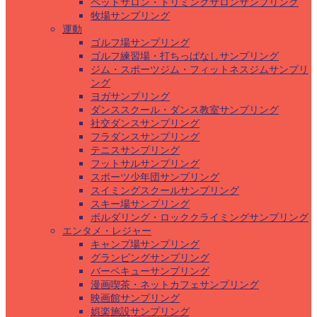
ペットサロン・トリミングサロンサンプリング
牧場サンプリング
運動
ゴルフ場サンプリング
ゴルフ練習場・打ちっぱなしサンプリング
ジム・スポーツジム・フィットネスジムサンプリ
ング
ヨガサンプリング
ダンススクール・ダンス教室サンプリング
社交ダンスサンプリング
フラダンスサンプリング
テニスサンプリング
フットサルサンプリング
スポーツ少年団サンプリング
スイミングスクールサンプリング
スキー場サンプリング
ボルダリング・ロッククライミングサンプリング
エンタメ・レジャー
キャンプ場サンプリング
グランピングサンプリング
バーベキューサンプリング
漫画喫茶・ネットカフェサンプリング
映画館サンプリング
娯楽施設サンプリング