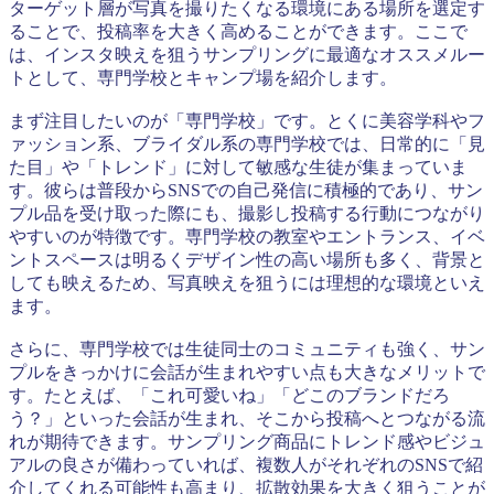
ターゲット層が写真を撮りたくなる環境にある場所を選定す
ることで、投稿率を大きく高めることができます。ここで
は、インスタ映えを狙うサンプリングに最適なオススメルー
トとして、専門学校とキャンプ場を紹介します。
まず注目したいのが「専門学校」です。とくに美容学科やフ
ァッション系、ブライダル系の専門学校では、日常的に「見
た目」や「トレンド」に対して敏感な生徒が集まっていま
す。彼らは普段からSNSでの自己発信に積極的であり、サン
プル品を受け取った際にも、撮影し投稿する行動につながり
やすいのが特徴です。専門学校の教室やエントランス、イベ
ントスペースは明るくデザイン性の高い場所も多く、背景と
しても映えるため、写真映えを狙うには理想的な環境といえ
ます。
さらに、専門学校では生徒同士のコミュニティも強く、サン
プルをきっかけに会話が生まれやすい点も大きなメリットで
す。たとえば、「これ可愛いね」「どこのブランドだろ
う？」といった会話が生まれ、そこから投稿へとつながる流
れが期待できます。サンプリング商品にトレンド感やビジュ
アルの良さが備わっていれば、複数人がそれぞれのSNSで紹
介してくれる可能性も高まり、拡散効果を大きく狙うことが