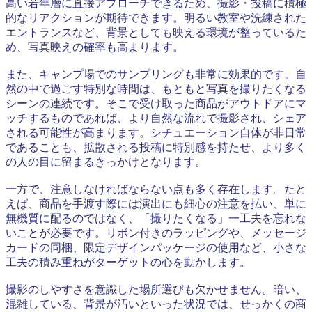
高い若年層に直接アプローチできるため、撮影・投稿に積極
的なリアクションが期待できます。明るい教室や洗練された
エントランスなど、背景としても映える環境が整っているた
め、写真映えの確率も高まります。
また、キャンプ場でのサンプリングも非常に効果的です。自
然の中で過ごす特別な時間は、もともと写真を撮りたくなる
シーンの連続です。そこで受け取った商品がアウトドアにマ
ッチするものであれば、より自然な流れで撮影され、シェア
される可能性が高まります。シチュエーション自体が非日常
であることも、拡散される投稿に特別感を持たせ、より多く
の人の目に留まるきっかけとなります。
一方で、注意しなければならない点も多く存在します。たと
えば、商品を手渡す際には演出にも細心の注意を払い、単に
無機質に配るのではなく、「撮りたくなる」一工夫を忘れな
いことが必要です。リボン付きのラッピングや、メッセージ
カードの同梱、限定デザインパッケージの使用など、小さな
工夫の積み重ねがターゲットの心を動かします。
撮影のしやすさを意識した場所選びも欠かせません。暗い、
混雑している、背景が汚いといった状況では、せっかくの商