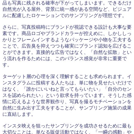
品も写真に残される確率が下がってしまいます。できるだけ
自然光が入る屋外、背景に統一感がある空間など、ビジュア
ルに配慮したロケーションでのサンプリングが理想です。
さらに、写真投稿時にブランドが視認できる設計も大事な要
素です。商品ロゴやブランドカラーが控えめに、しかししっ
かりとフレームインするようなパッケージや小物を工夫する
ことで、広告臭を抑えつつも確実にブランド認知を広げるこ
とができます。直接的な広告ではなく、「自然な拡散」とい
う流れを作るためには、このバランス感覚が非常に重要で
す。
ターゲット層の心理を深く理解することも求められます。イ
ンスタグラムに投稿する人たちは、単に物を見せたいだけで
はなく、「誰かにいいねと言ってもらいたい」「自分のセン
スを認められたい」という欲求を持っています。そうした感
情に応えるような世界観作り、写真を撮るモチベーションを
自然に生み出す工夫をすることが、サンプリング施策の成果
に直結します。
インスタ映えを狙ったサンプリングを成功させるために最も
大切なことは、単なる販促活動ではなく、「一瞬の感動」や