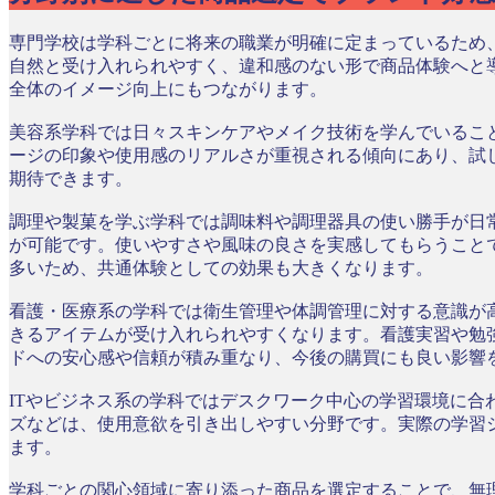
専門学校は学科ごとに将来の職業が明確に定まっているため
自然と受け入れられやすく、違和感のない形で商品体験へと
全体のイメージ向上にもつながります。
美容系学科では日々スキンケアやメイク技術を学んでいるこ
ージの印象や使用感のリアルさが重視される傾向にあり、試
期待できます。
調理や製菓を学ぶ学科では調味料や調理器具の使い勝手が日
が可能です。使いやすさや風味の良さを実感してもらうこと
多いため、共通体験としての効果も大きくなります。
看護・医療系の学科では衛生管理や体調管理に対する意識が
きるアイテムが受け入れられやすくなります。看護実習や勉
ドへの安心感や信頼が積み重なり、今後の購買にも良い影響
ITやビジネス系の学科ではデスクワーク中心の学習環境に
ズなどは、使用意欲を引き出しやすい分野です。実際の学習
ます。
学科ごとの関心領域に寄り添った商品を選定することで、無