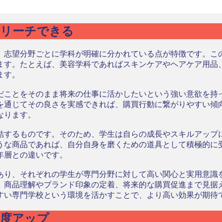
接リーチできる
、志望分野ごとに学科が明確に分かれている点が特徴です。こ
ます。たとえば、美容学科であればスキンケアやヘアケア用品
ます。
だことをそのまま将来の仕事に活かしたいという強い意欲を持
を通じてその良さを実感できれば、購買行動に繋がりやすい傾
なります。
結するものです。そのため、学生は自らの成長やスキルアップ
うな商品であれば、自分自身を磨くための道具として積極的に
年層との違いです。
あり、それぞれの学生が専門分野に対して高い関心と実用意識
、商品理解やブランド印象の定着、将来的な購買促進まで見据
すい専門学校という環境を活かすことで、より高い効果が期待
感度アップ