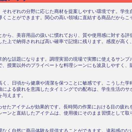
、それぞれの分野に応じた商材を提案しやすい環境です。学生
導くことができます。関心の高い領域に直結する商品だからこ
とから、美容用品の扱いに慣れており、質や使用感に対する評
した上で納得されれば高い確率で記憶に残ります。感度が高く、
常的な話題になります。調理実習の現場で実際に使えるサンプ
で、授業以外のプライベートな料理シーンにも波及しやすく、
高く、日頃から健康や清潔を保つことに敏感です。こうした学
強による疲れを意識したタイミングでの配布は、学生生活のサ
を与えます。
合わせたアイテムが効果的です。長時間の作業における目の疲れ
シーンと直結したアイテムは、使用後にそのまま習慣として取
理なく自然に商品体験を提供することができます。違和感のな