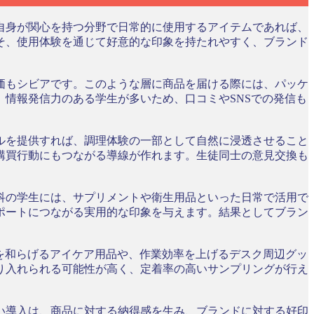
自身が関心を持つ分野で日常的に使用するアイテムであれば、
そ、使用体験を通じて好意的な印象を持たれやすく、ブランド
価もシビアです。このような層に商品を届ける際には、パッケ
情報発信力のある学生が多いため、口コミやSNSでの発信も
ルを提供すれば、調理体験の一部として自然に浸透させること
購買行動にもつながる導線が作れます。生徒同士の意見交換も
科の学生には、サプリメントや衛生用品といった日常で活用で
ポートにつながる実用的な印象を与えます。結果としてブラン
を和らげるアイケア用品や、作業効率を上げるデスク周辺グッ
り入れられる可能性が高く、定着率の高いサンプリングが行え
い導入は、商品に対する納得感を生み、ブランドに対する好印