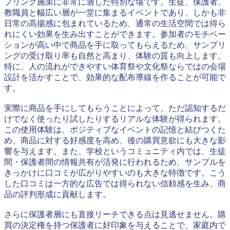
プリング施策に非常に適した特別な場です。生徒、保護者、
教職員と幅広い層が一堂に集まるイベントであり、しかも非
日常の高揚感に包まれているため、通常の生活空間では得ら
れにくい効果を生み出すことができます。参加者のモチベー
ションが高い中で商品を手に取ってもらえるため、サンプリ
ングの受け取り率も自然と高まり、体験の質も向上します。
特に、人の流れができやすい体育祭や文化祭ならではの会場
設計を活かすことで、効果的な配布導線を作ることが可能で
す。
実際に商品を手にしてもらうことによって、ただ認知するだ
けでなく使ったり試したりするリアルな体験が得られます。
この使用体験は、ポジティブなイベントの記憶と結びつくた
め、商品に対する好感度を高め、後の購買意欲にも大きな影
響を与えます。また、学校というコミュニティ内では、生徒
間・保護者間の情報共有が活発に行われるため、サンプルを
きっかけに口コミが広がりやすいのも大きな特徴です。こう
した口コミは一方的な広告では得られない信頼感を生み、商
品の評判形成に貢献します。
さらに保護者層にも直接リーチできる点は見逃せません。購
買の決定権を持つ保護者に好印象を与えることで、家庭内で