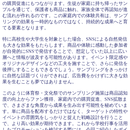
の購買促進にもつながります。生徒が家庭に持ち帰ったサン
プルを通じて、保護者も商品に触れ、家族全体で再認知が進
む流れが作れるのです。この家庭内での体験共有は、サンプ
リングの効果を一時的なものではなく、持続的な成果へと育
てる要素となります。
特に高校生や大学生を対象とした場合、SNSによる自然発信
も大きな効果をもたらします。商品や体験に感動した参加者
が自発的にSNSで発信することで、想定していた以上に広い
層へと情報が波及する可能性があります。イベント限定感や
オリジナルデザインなどの工夫を施すことで、さらに発信を
後押しすることもできるでしょう。サンプリングをきっかけ
に自然な話題づくりができれば、広告費をかけずに大きな効
果を生むことも夢ではありません。
このように体育祭・文化祭でのサンプリング施策は商品認知
度の向上からファン獲得、家庭内での購買促進、SNS拡散ま
で、さまざまな角度から成果を生み出す可能性を秘めていま
す。単に商品を配布するだけではなく、ターゲットの特性や
イベントの雰囲気をしっかりと捉えた戦略設計を行うこと
で、より高い効果が期待できます。これから学校行事を活用
したプロモーションを検討する際には、今回ご紹介したポイ