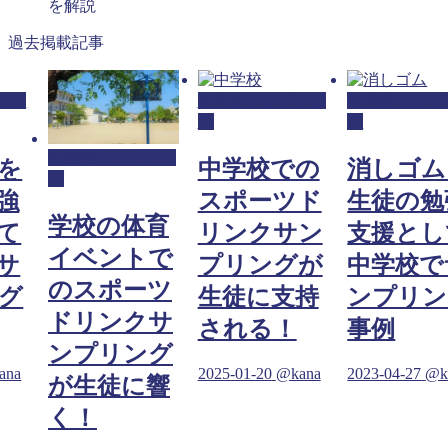
を解説
過去掲載記事
リン
中学校サンプリン
中学校サンプ
グ
グ
中学校サンプリン
を
中学校での
消しゴム
グ
強
スポーツド
生徒の勉
学校の体育
て
リンクサン
支援とし
イベントで
サ
プリングが
中学校で
のスポーツ
グ
生徒に支持
ンプリン
ドリンクサ
される！
事例
ンプリング
ana
2025-01-20
@kana
2023-04-27
@k
が生徒に響
く！