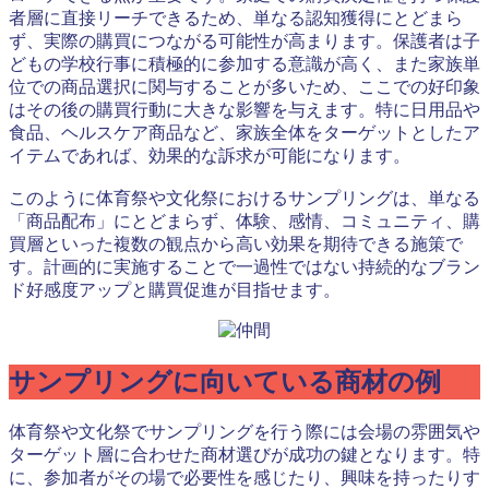
者層に直接リーチできるため、単なる認知獲得にとどまら
ず、実際の購買につながる可能性が高まります。保護者は子
どもの学校行事に積極的に参加する意識が高く、また家族単
位での商品選択に関与することが多いため、ここでの好印象
はその後の購買行動に大きな影響を与えます。特に日用品や
食品、ヘルスケア商品など、家族全体をターゲットとしたア
イテムであれば、効果的な訴求が可能になります。
このように体育祭や文化祭におけるサンプリングは、単なる
「商品配布」にとどまらず、体験、感情、コミュニティ、購
買層といった複数の観点から高い効果を期待できる施策で
す。計画的に実施することで一過性ではない持続的なブラン
ド好感度アップと購買促進が目指せます。
サンプリングに向いている商材の例
体育祭や文化祭でサンプリングを行う際には会場の雰囲気や
ターゲット層に合わせた商材選びが成功の鍵となります。特
に、参加者がその場で必要性を感じたり、興味を持ったりす