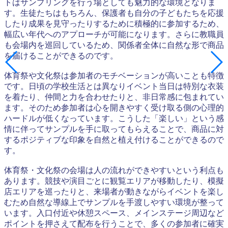
トはサンプリングを行う場としても魅力的な環境となりま
す。生徒たちはもちろん、保護者も自分の子どもたちを応援
したり成果を見守ったりするために積極的に参加するため、
幅広い年代へのアプローチが可能になります。さらに教職員
も会場内を巡回しているため、関係者全体に自然な形で商品
を届けることができるのです。
体育祭や文化祭は参加者のモチベーションが高いことも特徴
です。日頃の学校生活とは異なりイベント当日は特別な衣装
を着たり、仲間と力を合わせたりと、非日常感に包まれてい
ます。そのため参加者は心を開きやすく受け取る側の心理的
ハードルが低くなっています。こうした「楽しい」という感
情に伴ってサンプルを手に取ってもらえることで、商品に対
するポジティブな印象を自然と植え付けることができるので
す。
体育祭・文化祭の会場は人の流れができやすいという利点も
あります。競技や演目ごとに観覧エリアが移動したり、模擬
店エリアを巡ったりと、来場者が動きながらイベントを楽し
むため自然な導線上でサンプルを手渡しやすい環境が整って
います。入口付近や休憩スペース、メインステージ周辺など
ポイントを押さえて配布を行うことで、多くの参加者に確実