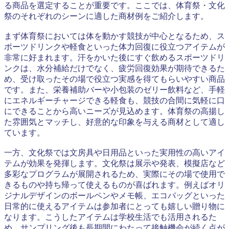
る商品を選定することが重要です。ここでは、体育祭・文化
祭のそれぞれのシーンに適した商材例をご紹介します。
まず体育祭においては体を動かす競技が中心となるため、ス
ポーツドリンクや軽食といった体力回復に役立つアイテムが
非常に好まれます。汗をかいた後にすぐ飲めるスポーツドリ
ンクは、水分補給だけでなく、疲労回復効果が期待できるた
め、受け取ったその場で役立つ実感を得てもらいやすい商品
です。また、栄養補助バーや小包装のゼリー飲料など、手軽
にエネルギーチャージできる軽食も、競技の合間に気軽に口
にできることから高いニーズが見込めます。体育祭の高揚し
た雰囲気とマッチし、好意的な印象を与える商材として適し
ています。
一方、文化祭では文房具や日用品といった実用性の高いアイ
テムが効果を発揮します。文化祭は展示や発表、模擬店など
多彩なプログラムが展開されるため、実際にその場で使用で
きるものや持ち帰って使えるものが喜ばれます。例えばオリ
ジナルデザインのボールペンやメモ帳、エコバッグといった
日常的に使えるアイテムは参加者にとっても嬉しい贈り物に
なります。こうしたアイテムは学校生活でも活用されるた
め、サンプリング後も長期間にわたって接触機会が続く点が