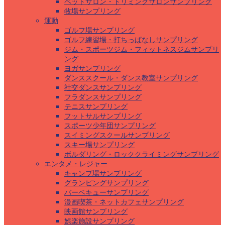
ペットサロン・トリミングサロンサンプリング
牧場サンプリング
運動
ゴルフ場サンプリング
ゴルフ練習場・打ちっぱなしサンプリング
ジム・スポーツジム・フィットネスジムサンプリ
ング
ヨガサンプリング
ダンススクール・ダンス教室サンプリング
社交ダンスサンプリング
フラダンスサンプリング
テニスサンプリング
フットサルサンプリング
スポーツ少年団サンプリング
スイミングスクールサンプリング
スキー場サンプリング
ボルダリング・ロッククライミングサンプリング
エンタメ・レジャー
キャンプ場サンプリング
グランピングサンプリング
バーベキューサンプリング
漫画喫茶・ネットカフェサンプリング
映画館サンプリング
娯楽施設サンプリング