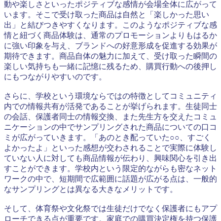
動や楽しさといったポジティブな感情が会場全体に広がって
います。そこで受け取った商品は自然と「楽しかった思い
出」と結びつきやすくなります。このようなポジティブな感
情と紐づく商品体験は、通常のプロモーションよりもはるか
に強い印象を与え、ブランドへの好意形成を促進する効果が
期待できます。商品自体の魅力に加えて、受け取った瞬間の
楽しい気持ちも一緒に記憶に残るため、購買行動への後押し
にもつながりやすいのです。
さらに、学校という環境ならではの特徴としてコミュニティ
内での情報共有が活発であることが挙げられます。生徒同士
の会話、保護者同士の情報交換、また先生方を交えたコミュ
ニケーションの中でサンプリングされた商品についての口コ
ミが広がっていきます。「あのとき配っていた○○、すごく
よかったよ」といった感想が交わされることで実際に体験し
ていない人に対しても商品情報が伝わり、興味関心を引き出
すことができます。学校内という限定的ながらも密なネット
ワークの中で、短期間で広範囲に話題が広がる点は、一般的
なサンプリングとは異なる大きなメリットです。
そして、体育祭や文化祭では生徒だけでなく保護者にもアプ
ローチできる点が重要です。家庭での購買決定権を持つ保護