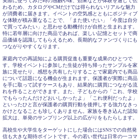
実際に使ってみた時の感触や味、効果などが体験を通じて伝
わるため、カタログやCMだけでは得られないリアルな魅力
が消費者に届きます。イベントの空気感とともにポジティブ
な体験が積み重なることで、「また使いたい」「今度は自分
で買ってみたい」と思わせる動機付けが自然と生まれます。
特に若年層に向けた商品であれば、楽しい記憶とセットで商
品価値を認識してもらえるため、長期的なファンづくりにも
つながりやすくなります。
家庭内での再認知による購買促進も重要な成果のひとつで
す。学校イベントに参加した生徒が持ち帰ったサンプルを家
族に見せたり、感想を共有したりすることで家庭内でも商品
について話題になる機会が生まれます。保護者が実際に商品
を手に取って試すケースもあり、結果的に購買につながる流
れを作ることができます。また、子どもからの「これ、学校
でもらったんだけどおいしかったよ」「これ便利だったよ」
といったひと言が保護者の購買行動を後押しする強力なきっ
かけとなることも珍しくありません。家族を巻き込んだ認知
拡大は、単発のサンプリング以上の広がりをもたらします。
高校生や大学生をターゲットにした場合にはSNSでの自然発
信も大きな期待ポイントです。今の若い世代は日常の一コマ