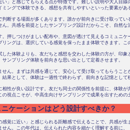
近い」と感じてもらえる点が特徴です。難しい説明や大人目線
イミングで体験できる、感想を共有しやすいといった要素があ
で判断する場面が多くあります。誰かが前向きに受け取ってい
せん。共感を前提としたサンプリング設計だからこそ、自然な
す。押しつけがましい配布や、意図が透けて見えるコミュニケ
プリングは、選択している感覚を保ったまま体験できます。こ
試した体験よりも、友だちと感想を交わした体験の方が、印象
、サンプリング体験を前向きな思い出として定着させます。
ません。まずは共感を通じて、安心して受け取ってもらうこと
。結果として、体験は一過性で終わらず、前向きな記憶として
に相性が良い設計です。友だち同士の関係性を前提に、体験が
この視点こそが、中高生向けサンプリングで成果を出すための
ュニケーションはどう設計すべきか？
の感覚に近い」と感じられる距離感で伝えることで、共感が生
ません。この年代は、伝えられた内容を細かく理解する前に、