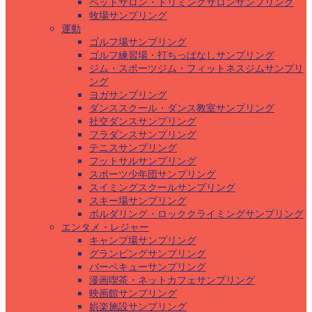
ペットサロン・トリミングサロンサンプリング
牧場サンプリング
運動
ゴルフ場サンプリング
ゴルフ練習場・打ちっぱなしサンプリング
ジム・スポーツジム・フィットネスジムサンプリ
ング
ヨガサンプリング
ダンススクール・ダンス教室サンプリング
社交ダンスサンプリング
フラダンスサンプリング
テニスサンプリング
フットサルサンプリング
スポーツ少年団サンプリング
スイミングスクールサンプリング
スキー場サンプリング
ボルダリング・ロッククライミングサンプリング
エンタメ・レジャー
キャンプ場サンプリング
グランピングサンプリング
バーベキューサンプリング
漫画喫茶・ネットカフェサンプリング
映画館サンプリング
娯楽施設サンプリング