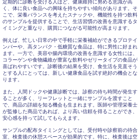
定期的に診断を受ける人ほど、健康維持に努める意識が高
く、体に良い食品への興味を持ちやすい傾向があります。そ
こで、栄養バランスを考えたスナックや、機能性を持つ飲料
のサンプルを提供することで、生活習慣の改善を意識するタ
イミングと重なり、購買につながる可能性が高まります。
例えば、忙しい日常の中で手軽に栄養補給ができるプロテイ
ンバーや、高タンパク・低糖質な食品は、特に男性に好まれ
ます。一方で、美容や腸内環境の改善を意識する女性には、
コラーゲンや食物繊維が豊富な飲料やゼリータイプの食品が
喜ばれやすいです。診断後の結果を受け、食生活を見直そう
とする人にとっては、新しい健康食品を試す絶好の機会とな
ります。
また、人間ドックや健康診断では、診察の待ち時間が発生す
ることが多く、リーフレットと一緒にサンプルを渡すこと
で、商品の詳細を知る機会も生まれます。医師や管理栄養士
が監修した商品であれば、より高い信頼を得ることができ、
安心感を持って試してもらえます。
サンプルの配布タイミングとしては、受付時や診察前の待合
室、検査後の休憩スペースが効果的です。特に、検査後は空