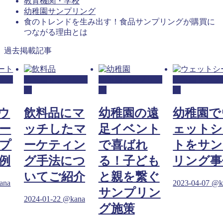
教育機関・学校
幼稚園サンプリング
食のトレンドを生み出す！食品サンプリングが購買に
つながる理由とは
過去掲載記事
リン
幼稚園サンプリン
幼稚園サンプリン
幼稚園サンプ
グ
グ
グ
ウ
飲料品にマ
幼稚園の遠
幼稚園で
ー
ッチしたマ
足イベント
ェットシ
プ
ーケティン
で喜ばれ
トをサン
例
グ手法につ
る！子ども
リング事
いてご紹介
と親を繋ぐ
ana
2023-04-07
@k
サンプリン
2024-01-22
@kana
グ施策