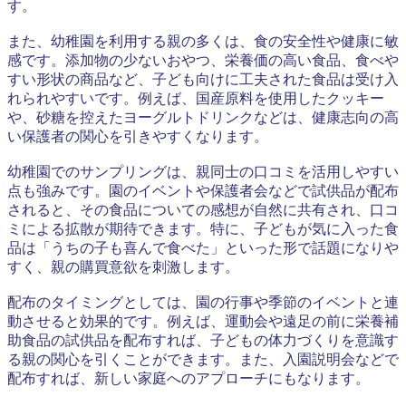
す。
また、幼稚園を利用する親の多くは、食の安全性や健康に敏
感です。添加物の少ないおやつ、栄養価の高い食品、食べや
すい形状の商品など、子ども向けに工夫された食品は受け入
れられやすいです。例えば、国産原料を使用したクッキー
や、砂糖を控えたヨーグルトドリンクなどは、健康志向の高
い保護者の関心を引きやすくなります。
幼稚園でのサンプリングは、親同士の口コミを活用しやすい
点も強みです。園のイベントや保護者会などで試供品が配布
されると、その食品についての感想が自然に共有され、口コ
ミによる拡散が期待できます。特に、子どもが気に入った食
品は「うちの子も喜んで食べた」といった形で話題になりや
すく、親の購買意欲を刺激します。
配布のタイミングとしては、園の行事や季節のイベントと連
動させると効果的です。例えば、運動会や遠足の前に栄養補
助食品の試供品を配布すれば、子どもの体力づくりを意識す
る親の関心を引くことができます。また、入園説明会などで
配布すれば、新しい家庭へのアプローチにもなります。