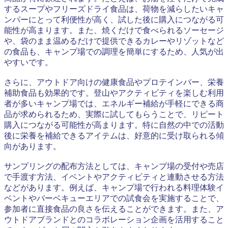
するスープやフリーズドライ食品は、荷物を減らしたいキャ
ンパーにとって利便性が高く、試した後に購入につながる可
能性が高まります。また、焼くだけで食べられるソーセージ
や、袋のまま温めるだけで提供できるカレーやリゾットなど
の食品も、キャンプ場での調理を簡単にするため、人気が出
やすいです。
さらに、アウトドア向けの健康食品やプロテインバー、栄養
補助食品も効果的です。登山やアクティビティを楽しむ利用
者が多いキャンプ場では、エネルギー補給が手軽にできる商
品が求められるため、実際に試してもらうことで、リピート
購入につながる可能性が高まります。特に自然の中での活動
後に栄養を補給できるアイテムは、好意的に受け取られる傾
向があります。
サンプリングの配布方法としては、キャンプ場の受付や売店
で手渡す方法、イベントやアクティビティと連動させる方法
などがあります。例えば、キャンプ場で行われる料理体験イ
ベントやバーベキューエリアでの試食会を実施することで、
参加者に直接食品の良さを伝えることができます。また、ア
ウトドアブランドとのコラボレーション企画を活用すること