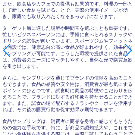
また、飲食店やカフェでの提供も効果的です。料理の一部と
して新しい食材を試せることで、実際の使用イメージが湧
き、家庭でも取り入れたくなるきっかけになります。
ターゲット層に適した場所や時間帯を選ぶことも重要です。
忙しいビジネスパーソンには、手軽に食べられるスナックや
ドリンクの試供が向いています。スポーツジムやフィットネ
ス施設では、健康志向の高い食品が好まれやすく、効果的な
サンプリングが可能です。こうした環境で提供された食品
は、消費者のニーズにマッチしやすく、自然な形で購買意欲
を引き出します。
さらに、サンプリングを通じてブランドの信頼を高めること
もできます。食品の品質や安全性は、消費者が最も気にする
ポイントのひとつです。試食時に商品の特徴やこだわりを伝
えることで、ブランドに対する好印象を持たせることができ
ます。また、試食の場で配布するチラシやクーポンを活用す
れば、その後の購買行動を促す効果が期待できます。
食品サンプリングは、消費者に商品を身近に感じてもらうた
めの強力な手段です。特に、新商品の認知拡大や、これまで
にない食体験を提供する際には、実際に試してもらうことで