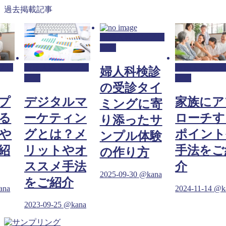
過去掲載記事
産婦人科サンプリ
ング
プリ
産婦人科サンプリ
産婦人科サン
婦人科検診
ング
ング
の受診タイ
プ
デジタルマ
家族にア
ミングに寄
る
ーケティン
ローチす
り添ったサ
や
グとは？メ
ポイント
ンプル体験
紹
リットやオ
手法をご
の作り方
ススメ手法
介
2025-09-30
@kana
をご紹介
ana
2024-11-14
@k
2023-09-25
@kana