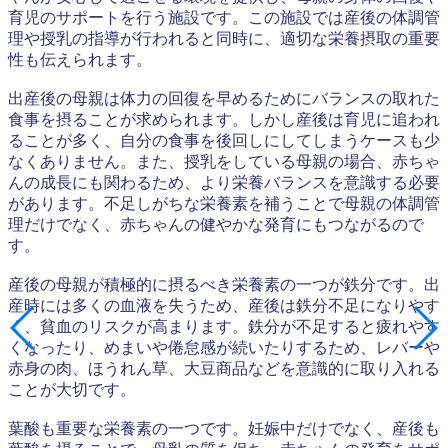
育児のサポートを行う施設です。この施設では産後の体調管
理や授乳の指導が行われると同時に、適切な栄養摂取の重要
性も伝えられます。
出産後の母親は体力の回復を早めるためにバランスの取れた
食事を摂ることが求められます。しかし産後は育児に追われ
ることが多く、自分の食事を後回しにしてしまうケースも少
なくありません。また、授乳をしている母親の場合、赤ちゃ
んの成長にも関わるため、より栄養バランスを意識する必要
があります。不足しがちな栄養素を補うことで母親の体調管
理だけでなく、赤ちゃんの健やかな発育にもつながるので
す。
産後の母親が積極的に摂るべき栄養素の一つが鉄分です。出
産時には多くの血液を失うため、産後は鉄分不足になりやす
く、貧血のリスクが高まります。鉄分が不足すると疲れやす
くなったり、めまいや倦怠感が続いたりするため、レバーや
赤身の肉、ほうれん草、大豆商品などを意識的に取り入れる
ことが大切です。
葉酸も重要な栄養素の一つです。妊娠中だけでなく、産後も