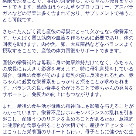
葉酸を摂ることで、母乳の質を保ち、赤ちゃんの発育をサポ
ートできます。葉酸はほうれん草やブロッコリー、アスパラ
ガスなどの野菜に多く含まれており、サプリメントで補うこ
とも可能です。
さらにたんぱく質も産後の母親にとって欠かせない栄養素で
す。たんぱく質は筋肉や血液を作るために必要であり、体の
回復を助けます。肉や魚、卵、大豆商品などをバランスよく
摂取することで、産後の体力回復をサポートできます。
産後の栄養補給は母親自身の健康維持だけでなく、赤ちゃん
の成長にも大きく影響を与えます。特に母乳育児をしている
場合、母親の食事がそのまま母乳の質に反映されるため、赤
ちゃんに必要な栄養素をしっかりと摂ることが求められま
す。バランスの良い食事を心がけることで赤ちゃんの発育を
サポートし、免疫力の向上にもつながります。
また、産後の食生活が母親の精神面にも影響を与えることが
わかっています。栄養不足はホルモンバランスの乱れを引き
起こし、産後うつのリスクを高めることがあるため、意識的
に健康的な食事を摂ることが大切です。産後ケアセンターで
はこうした栄養面のサポートも行い、母子ともに健やかな生