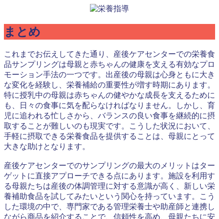
まとめ
これまでお伝えしてきた通り、産後ケアセンターでの栄養食
品サンプリングは母親と赤ちゃんの健康を支える有効なプロ
モーション手法の一つです。出産後の母親は心身ともに大き
な変化を経験し、栄養補給の重要性が増す時期にあります。
特に授乳中の母親は赤ちゃんの健やかな成長を支えるために
も、日々の食事に気を配らなければなりません。しかし、育
児に追われる忙しさから、バランスの良い食事を継続的に摂
取することが難しいのも現実です。こうした状況において、
手軽に摂取できる栄養食品を提供することは、母親にとって
大きな助けとなります。
産後ケアセンターでのサンプリングの最大のメリットはター
ゲットに直接アプローチできる点にあります。施設を利用す
る母親たちは産後の体調管理に対する意識が高く、新しい栄
養補助食品を試してみたいという関心を持っています。こう
した環境の中で、専門家である管理栄養士や助産師と連携し
ながら商品を紹介することで、信頼性を高め、母親たちに安