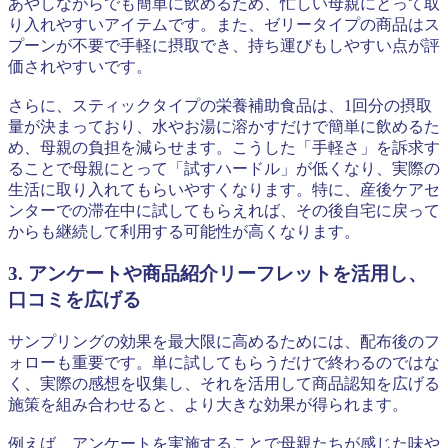
あやしながらでも簡単に飲めるため、忙しい母親にとって取
り入れやすいアイテムです。また、ゼリータイプの商品はス
プーンが不要で手軽に摂取でき、持ち運びもしやすい点が評
価されやすいです。
さらに、スティックタイプの栄養補助食品は、1回分の摂取
量が決まっており、水やお湯に溶かすだけで簡単に飲めるた
め、母親の負担を減らせます。こうした「手軽さ」を訴求す
ることで母親にとって「試すハードル」が低くなり、実際の
生活に取り入れてもらいやすくなります。特に、産後ケアセ
ンターでの滞在中に試してもらえれば、その後自宅に戻って
からも継続して利用する可能性が高くなります。
3. アンケートや商品紹介リーフレットを活用し、
口コミを広げる
サンプリングの効果を最大限に高めるためには、配布後のフ
ォローも重要です。単に試してもらうだけで終わるのではな
く、実際の感想を収集し、それを活用して商品認知を広げる
施策を組み合わせると、より大きな効果が得られます。
例えば、アンケートを実施することで母親たちが感じた味や