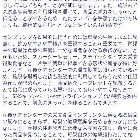
心して試してもらうことが可能になります。また、施設内で
の試食や実際の利用体験を通じて、商品の魅力をしっかりと
伝えることができるため、ただサンプルを手渡すだけの方法
よりも、継続的な利用へとつなげやすいのも特徴です。
サンプリングを効果的に行うためには母親の生活リズムに配
慮し、飲みやすさや手軽さを重視することが重要です。育児
中の母親は食事の準備に十分な時間をかける余裕がないこと
が多いため、スムージーやゼリー、スティックタイプの栄養
補助食品など、片手で簡単に摂取できる形状の商品が特に好
まれます。産後ケアセンターでの滞在期間は限られているた
め、施設を退所した後も継続的に利用してもらうための仕組
み作りが求められます。商品紹介リーフレットを配布するこ
とで自宅に戻ってからも思い出してもらいやすくなります
し、SNSキャンペーンやオンラインショップでの特典を案内
することで、購入のきっかけを作ることもできます。
産後ケアセンターでの栄養食品サンプリングは単なる試供品
の配布にとどまらず、母親の健康意識を高めるきっかけにも
なります。産後の体調管理に必要な栄養素を知り、自分に合
った商品を見つけることで、母親自身の健康維持だけでな