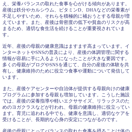
え、栄養バランスの取れた食事を心がける傾向があります。
産後は鉄分やカルシウム、ビタミンD、DHAなどの栄養素が
不足しやすいため、それらを積極的に補おうとする母親が増
えています。また、産後は骨密度の低下や貧血のリスクが高
まるため、適切な食生活を続けることが重要視されていま
す。
近年、産後の母親の健康意識はますます高まっています。イ
ンターネットやSNSの普及により、産後の体調管理に関する
情報が容易に手に入るようになったことが大きな要因です。
多くの母親がブログやSNSを通じて、自分の産後の体験を共
有し、健康維持のために役立つ食事や運動について発信して
います。
また、産後ケアセンターや自治体が提供する母親向けの健康
プログラムに参加する母親も増加しています。こうした施設
では、産後の栄養指導や軽いエクササイズ、リラックスのた
めのヨガクラスなどが行われ、母親の健康維持に役立ってい
ます。育児に追われる中でも、健康を意識し、適切なケアを
受けることが、長期的な心身の安定につながるのです。
産後の母親にとってバランスの取れた食事を摂ることは体の