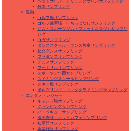
ペットサロン・トリミングサロンサンプリング
牧場サンプリング
運動
ゴルフ場サンプリング
ゴルフ練習場・打ちっぱなしサンプリング
ジム・スポーツジム・フィットネスジムサンプリ
ング
ヨガサンプリング
ダンススクール・ダンス教室サンプリング
社交ダンスサンプリング
フラダンスサンプリング
テニスサンプリング
フットサルサンプリング
スポーツ少年団サンプリング
スイミングスクールサンプリング
スキー場サンプリング
ボルダリング・ロッククライミングサンプリング
エンタメ・レジャー
キャンプ場サンプリング
グランピングサンプリング
バーベキューサンプリング
漫画喫茶・ネットカフェサンプリング
映画館サンプリング
娯楽施設サンプリング