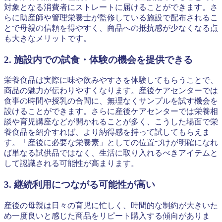
対象となる消費者にストレートに届けることができます。さ
らに助産師や管理栄養士が監修している施設で配布されるこ
とで母親の信頼を得やすく、商品への抵抗感が少なくなる点
も大きなメリットです。
2. 施設内での試食・体験の機会を提供できる
栄養食品は実際に味や飲みやすさを体験してもらうことで、
商品の魅力が伝わりやすくなります。産後ケアセンターでは
食事の時間や授乳の合間に、無理なくサンプルを試す機会を
設けることができます。さらに産後ケアセンターでは栄養相
談や育児講座などが開かれることが多く、こうした場面で栄
養食品を紹介すれば、より納得感を持って試してもらえま
す。「産後に必要な栄養素」としての位置づけが明確になれ
ば単なる試供品ではなく、生活に取り入れるべきアイテムと
して認識される可能性が高まります。
3. 継続利用につながる可能性が高い
産後の母親は日々の育児に忙しく、時間的な制約が大きいた
め一度良いと感じた商品をリピート購入する傾向がありま