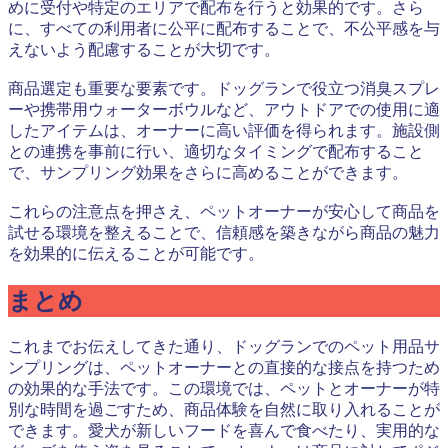
めに受付や特定のエリアで配布を行うと効果的です。さら
に、すべての利用者に公平に配布することで、不公平感を与
えないよう配慮することが大切です。
商品選定も重要な要素です。ドッグランで役立つ消臭スプレ
ーや携帯用ウォーターボウルなど、アウトドアでの使用に適
したアイテムは、オーナーに高い評価を得られます。施設側
との連携を事前に行い、適切なタイミングで配布すること
で、サンプリング効果をさらに高めることができます。
これらの注意点を押さえ、ペットオーナーが安心して商品を
試せる環境を整えることで、信頼感を築きながら商品の魅力
を効果的に伝えることが可能です。
まとめ
これまでお伝えしてきた通り、ドッグランでのペット用品サ
ンプリングは、ペットオーナーとの直接的な接点を持つため
の効果的な手法です。この環境では、ペットとオーナーが特
別な時間を過ごすため、商品体験を自然に取り入れることが
できます。愛犬が新しいフードを喜んで食べたり、実用的な