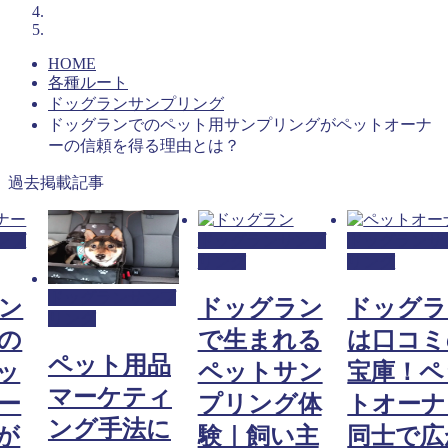
HOME
各種ルート
ドッグランサンプリング
ドッグランでのペット用サンプリングがペットオーナ
ーの信頼を得る理由とは？
過去掲載記事
ンプ
ドッグランサンプ
ドッグランサ
リング
リング
ドッグランサンプ
ン
ドッグラン
ドッグラ
リング
の
で生まれる
は口コミ
ペット用品
ッ
ペットサン
宝庫！ペ
マーケティ
ー
プリング体
トオーナ
ング手法に
が
験｜飼い主
同士で広