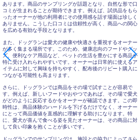
あります。商品のサンプリングが話題となり、自然な形で口
コミが生まれることが期待できます。例えば、試供品をもら
ったオーナーが他の利用者にその使用感を話す場面は珍しく
ありません。こうした口コミは信頼性が高く、商品への関心
を広める有効な手段となります。
また、ドッグランは愛犬の健康や快適さを重視するオーナー
が多く集まる場所です。このため、健康志向のフードやグッ
ズ、便利なケア用品など、ペットの生活を豊かにする商品が
特に受け入れられやすいです。オーナーは日常的に使えるア
イテムに対して興味を持ちやすく、配布後のリピート購入に
つながる可能性も高まります。
さらに、ドッグランでは商品をその場で試すことが容易で
す。例えば、新しいフードやおやつであれば、その場で愛犬
がどのように反応するかをオーナーが確認できます。この即
時性は、商品体験のハードルを下げるだけでなく、オーナー
にとって商品価値を直感的に理解する助けになります。特
に、愛犬が喜んで食べる姿を見たオーナーは、その商品に対
して良い印象を抱くことが多いです。
ドッグランでのサンプリングは、施設との協力によってさら