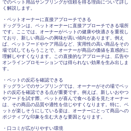
でのペット用品サンプリングが信頼を得る理由について詳し
く解説します。
・ペットオーナーに直接アプローチできる
ドッグランは、ペットオーナーに直接アプローチできる場所
です。ここでは、オーナーがペットの健康や快適さを重視し
ており、新しい商品への興味が高い傾向があります。例え
ば、ペットフードやケア用品など、実用性の高い商品をその
場で試してもらうことで、オーナーが商品の価値を直感的に
理解しやすくなります。この直接的なアプローチは、広告や
オンラインプロモーションでは得られない効果を生み出しま
す。
・ペットの反応を確認できる
ドッグランでのサンプリングでは、オーナーがその場でペッ
トの反応を確認できる点が重要です。例えば、新しいおやつ
やフードを試す際、ペットが喜んで食べる姿を見たオーナー
は、その商品の品質や適性を信じやすくなります。特に、ペ
ットが楽しそうにしている姿は、オーナーにとって商品への
ポジティブな印象を生む大きな要因となります。
・口コミが広がりやすい環境