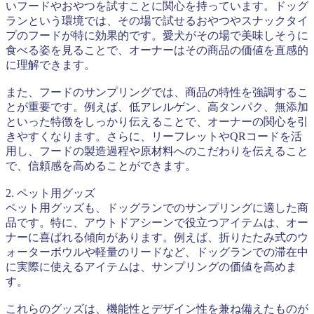
いフードやおやつを試すことに関心を持っています。ドッグ
ランという環境では、その場で試せるおやつやスナックタイ
プのフードが特に効果的です。愛犬がその場で美味しそうに
食べる姿を見ることで、オーナーはその商品の価値を直感的
に理解できます。
また、フードのサンプリングでは、商品の特性を強調するこ
とが重要です。例えば、低アレルゲン、高タンパク、無添加
といった特徴をしっかり伝えることで、オーナーの関心を引
きやすくなります。さらに、リーフレットやQRコードを活
用し、フードの製造過程や原材料へのこだわりを伝えること
で、信頼感を高めることができます。
2. ペット用グッズ
ペット用グッズも、ドッグランでのサンプリングに適した商
品です。特に、アウトドアシーンで役立つアイテムは、オー
ナーに喜ばれる傾向があります。例えば、折りたたみ式のウ
ォーターボウルや軽量のリードなど、ドッグランでの滞在中
に実際に使えるアイテムは、サンプリングの価値を高めま
す。
これらのグッズは、機能性とデザイン性を兼ね備えたものが