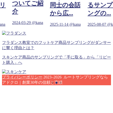
ついてご紹
リ
同士の会話
るサンプ
介
から広...
ングの...
2024-03-29
@kana
ana
2025-11-14
@kana
2025-08-07
@k
フラダンス教室でのフットケア商品サンプリングがダンサー
に響く理由とは？
スキンケア商品のサンプリングで「手に取る」から「リピー
ト購入」へ
プライバシーポリシー
2023–2026 ルートサンプリングなら
アドクロ｜創業30年の信頼と実績