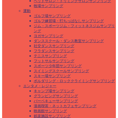
ペットサロン・トリミングサロンサンプリング
牧場サンプリング
運動
ゴルフ場サンプリング
ゴルフ練習場・打ちっぱなしサンプリング
ジム・スポーツジム・フィットネスジムサンプリ
ング
ヨガサンプリング
ダンススクール・ダンス教室サンプリング
社交ダンスサンプリング
フラダンスサンプリング
テニスサンプリング
フットサルサンプリング
スポーツ少年団サンプリング
スイミングスクールサンプリング
スキー場サンプリング
ボルダリング・ロッククライミングサンプリング
エンタメ・レジャー
キャンプ場サンプリング
グランピングサンプリング
バーベキューサンプリング
漫画喫茶・ネットカフェサンプリング
映画館サンプリング
娯楽施設サンプリング