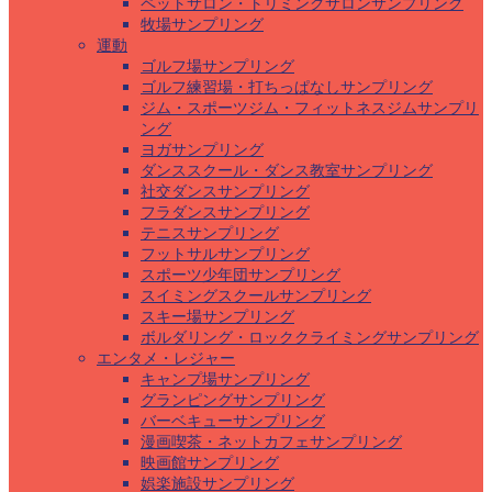
ペットサロン・トリミングサロンサンプリング
牧場サンプリング
運動
ゴルフ場サンプリング
ゴルフ練習場・打ちっぱなしサンプリング
ジム・スポーツジム・フィットネスジムサンプリ
ング
ヨガサンプリング
ダンススクール・ダンス教室サンプリング
社交ダンスサンプリング
フラダンスサンプリング
テニスサンプリング
フットサルサンプリング
スポーツ少年団サンプリング
スイミングスクールサンプリング
スキー場サンプリング
ボルダリング・ロッククライミングサンプリング
エンタメ・レジャー
キャンプ場サンプリング
グランピングサンプリング
バーベキューサンプリング
漫画喫茶・ネットカフェサンプリング
映画館サンプリング
娯楽施設サンプリング