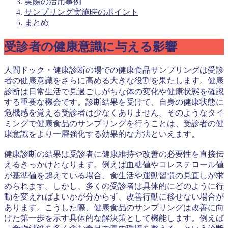
実際の活用事例
サンプリング実施時のポイント
まとめ
受診者の健康意識に与える影響
人間ドック・健康診断の場での健康食品サンプリングは受診
者の健康意識をさらに高める大きな役割を果たします。健康
診断は日常生活で見過ごしがちな体の変化や健康状態を確認
する重要な機会です。診断結果を受けて、自身の健康状態に
危機感を覚える受診者は少なくありません。そのようなタイ
ミングで健康食品のサンプリングを行うことは、受診者の健
康意識をより一層強化する効果的な方法といえます。
健康診断の結果は受診者に健康維持や改善の必要性を直接伝
えるきっかけとなります。例えば血糖値やコレステロール値
が基準値を超えている場合、食生活や運動習慣の見直しが求
められます。しかし、多くの受診者は具体的にどのように行
動を変えればよいかが分からず、改善行動に移せない場合が
あります。こうした際、健康食品のサンプリングは改善に向
けた第一歩を示す具体的な解決策として機能します。例えば