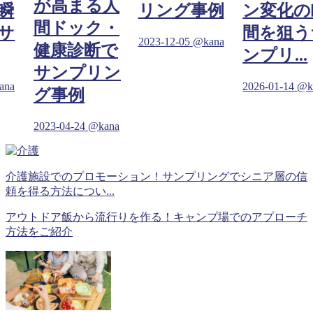
が高まる人
瞬
リング事例
ン変化の
間ドック・
サ
間を狙う
2023-12-05
@kana
健康診断で
ンプリ...
サンプリン
ana
2026-01-14
@k
グ事例
2023-04-24
@kana
介護施設でのプロモーション！サンプリングでシニア層の信
頼を得る方法につい...
アウトドア飯から流行りを作る！キャンプ場でのアプローチ
方法をご紹介