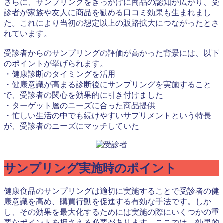
さらに、サンプリングをきっかけに商品の認知が広がり、受
診者が家族や友人に商品を勧める口コミ効果も生まれまし
た。これにより当初の想定以上の販路拡大につながったとさ
れています。
受診者からのサンプリングの評価が高かった背景には、以下
のポイントが挙げられます。
・健康診断のタイミングを活用
・健康意識が高まる診断後にサンプリングを実施すること
で、受診者の関心を効果的に引き付けました
・ターゲット層のニーズに合った商品提供
・忙しい生活の中でも続けやすいサプリメントという特長
が、受診者のニーズにマッチしていた
サンプリング実施時のポイント
健康食品のサンプリングは適切に実施することで受診者の健
康意識を高め、購買行動を促進する有効な手法です。しか
し、その効果を最大化するためには実施の際にいくつかの重
要なポイントを押さえる必要があります。ここでは、効果的