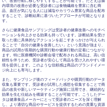
い、改善行動に移しやすくすることが可能です。たとえば腸
内環境の改善が必要な受診者には食物繊維を豊富に含む商
品、血圧が気になる人には減塩やカリウム豊富な商品を配布
することで、診断結果に基づいたアプローチが可能となりま
す。
さらに健康食品サンプリングは受診者の健康改善へのモチベ
ーションを向上させる効果も持っています。診断結果を受け
取った後に具体的なアクションを起こすきっかけが与えられ
ることで「自分の健康を改善したい」という意識が強まり、
商品の試用が長期的な購買行動や健康行動の定着につながり
ます。特に医療機関や診断会場で配布される商品は、高い信
頼性を伴うため、受診者が安心して商品を受け入れやすい環
境を提供します。このような信頼感は商品のブランドイメー
ジ向上にも寄与します。
また、サンプリング後のフィードバックや購買行動のデータ
収集も重要です。受診者が試用した感想を収集することで商
品の改良や新しいマーケティング施策に活用でき、継続的な
効果を生む仕組みを構築することが可能です。こうしたデー
タは健康食品メーカーにとって受診者のニーズを深く理解
し、より適切な商品やサービスを提供するための貴重な資源