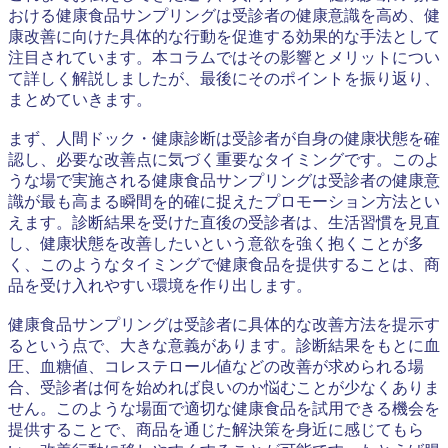
おける健康食品サンプリングは受診者の健康意識を高め、健
康改善に向けた具体的な行動を促進する効果的な手法として
注目されています。本コラムではその影響とメリットについ
て詳しく解説しましたが、最後にそのポイントを振り返り、
まとめていきます。
まず、人間ドック・健康診断は受診者が自身の健康状態を確
認し、必要な改善点に気づく重要なタイミングです。このよ
うな場で実施される健康食品サンプリングは受診者の健康意
識が最も高まる瞬間を的確に捉えたプロモーション方法とい
えます。診断結果を受けた直後の受診者は、生活習慣を見直
し、健康状態を改善したいという意欲を強く抱くことが多
く、このようなタイミングで健康食品を提供することは、商
品を受け入れやすい環境を作り出します。
健康食品サンプリングは受診者に具体的な改善方法を提示す
るという点で、大きな意義があります。診断結果をもとに血
圧、血糖値、コレステロール値などの改善が求められる場
合、受診者は何を始めれば良いのか悩むことが少なくありま
せん。このような場面で適切な健康食品を試用できる機会を
提供することで、商品を通じた解決策を身近に感じてもら