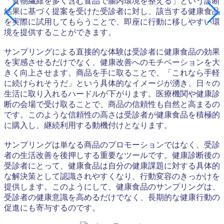
「食物繊維を多く含む食品で腸内環境を整える」という診断
結果に基づく提案を受けた受診者に対し、該当する健康食品
を実際に試用してもらうことで、即座に行動に移しやすい環
境を提供することができます。
サンプリングによる直接的な体験は受診者に健康食品の効果
を実感させるだけでなく、健康改善へのモチベーションを大
きく向上させます。商品を手に取ることで、「これなら手軽
に続けられそうだ」という具体的なイメージが湧き、日々の
生活に取り入れるハードルが下がります。医療機関や健康診
断の会場で受け取ることで、商品の信頼性も自然と高まるの
です。このような信頼性の高さは受診者が健康食品を積極的
に購入し、継続利用する動機付けとなります。
サンプリングは単なる商品のプロモーションではなく、受診
者の生活改善を後押しする重要なツールです。健康診断後の
受診者にとって、健康食品は自分の健康課題に対する具体的
な解決策として認識されやすくなり、行動変容のきっかけを
提供します。このようにして、健康食品のサンプリングは、
受診者の健康意識を高めるだけでなく、長期的な健康行動の
促進にも寄与するのです。