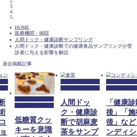
HOME
医療機関・病院
人間ドック・健康診断サンプリング
人間ドック・健康診断での健康食品サンプリングが受
診者に与える影響を解説
過去掲載記事
健康
人間ドック・健康
人間ドック・
ング
診断サンプリング
診断サンプリ
人間ドック・健康
断
人間ドッ
「健康診
診断サンプリング
術
ク・健康診
後」「施
低糖質クッ
コ
断で胡麻麦
後」など
キーを意識
ョ
茶をサンプ
ンディシ