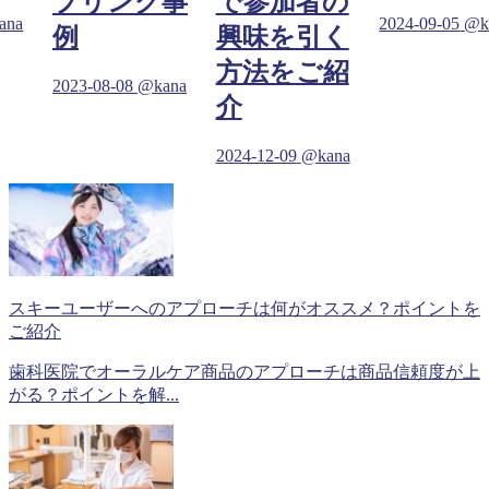
プリング事
で参加者の
ana
2024-09-05
@k
例
興味を引く
方法をご紹
2023-08-08
@kana
介
2024-12-09
@kana
スキーユーザーへのアプローチは何がオススメ？ポイントを
ご紹介
歯科医院でオーラルケア商品のアプローチは商品信頼度が上
がる？ポイントを解...