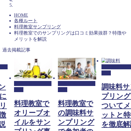
HOME
各種ルート
料理教室サンプリング
料理教室でのサンプリングは口コミ効果抜群？特徴や
メリットを解説
過去掲載記事
プリ
料理教室サン
ング
料理教室サンプリ
料理教室サンプリ
ン
調味料サ
ング
ング
に
プリング
料理教室で
料理教室で
リ
ついてメ
オリーブオ
の調味料サ
徴
ットと特
イルをサン
ンプリング
説
を徹底解