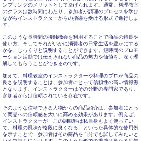
ンプリングのメリットとして挙げられます。通常、料理教室
のクラスは数時間にわたり、参加者が調理のプロセスを学び
ながらインストラクターからの指導を受ける形式で進行しま
す。
このような長時間の接触機会を利用することで商品の特長や
使い方、そしてそれがいかに消費者の日常生活を豊かにする
かを、じっくりと説明することができます。短時間のプロモ
ーション活動では伝えきれない商品の魅力や価値を、深く理
解してもらうことができるのです。
加えて、料理教室のインストラクターや料理のプロが商品の
良さを説明することは、参加者にとって信頼性の高い情報源
となります。インストラクターはその分野の専門家であり、
参加者からは信頼されている存在です。
そのような信頼できる人物からの商品紹介は、参加者にとっ
て商品への信頼感を大いに高める効果があります。例えば、
インストラクターが「この調味料は私自身もよく使ってい
て、料理の風味が格段に良くなる」といった具体的な使用例
を示すことで、参加者はその商品を自分でも試してみたいと
いう気持ちになります。このような形での推薦は単なる広告