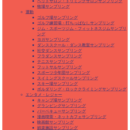
ペットサロン・トリミングサロンサンプリング
牧場サンプリング
運動
ゴルフ場サンプリング
ゴルフ練習場・打ちっぱなしサンプリング
ジム・スポーツジム・フィットネスジムサンプリ
ング
ヨガサンプリング
ダンススクール・ダンス教室サンプリング
社交ダンスサンプリング
フラダンスサンプリング
テニスサンプリング
フットサルサンプリング
スポーツ少年団サンプリング
スイミングスクールサンプリング
スキー場サンプリング
ボルダリング・ロッククライミングサンプリング
エンタメ・レジャー
キャンプ場サンプリング
グランピングサンプリング
バーベキューサンプリング
漫画喫茶・ネットカフェサンプリング
映画館サンプリング
娯楽施設サンプリング