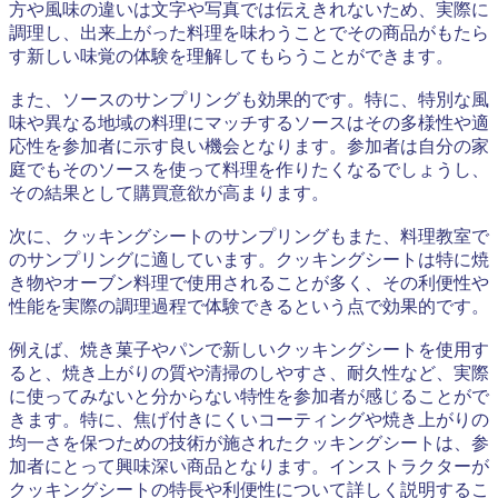
方や風味の違いは文字や写真では伝えきれないため、実際に
調理し、出来上がった料理を味わうことでその商品がもたら
す新しい味覚の体験を理解してもらうことができます。
また、ソースのサンプリングも効果的です。特に、特別な風
味や異なる地域の料理にマッチするソースはその多様性や適
応性を参加者に示す良い機会となります。参加者は自分の家
庭でもそのソースを使って料理を作りたくなるでしょうし、
その結果として購買意欲が高まります。
次に、クッキングシートのサンプリングもまた、料理教室で
のサンプリングに適しています。クッキングシートは特に焼
き物やオーブン料理で使用されることが多く、その利便性や
性能を実際の調理過程で体験できるという点で効果的です。
例えば、焼き菓子やパンで新しいクッキングシートを使用す
ると、焼き上がりの質や清掃のしやすさ、耐久性など、実際
に使ってみないと分からない特性を参加者が感じることがで
きます。特に、焦げ付きにくいコーティングや焼き上がりの
均一さを保つための技術が施されたクッキングシートは、参
加者にとって興味深い商品となります。インストラクターが
クッキングシートの特長や利便性について詳しく説明するこ