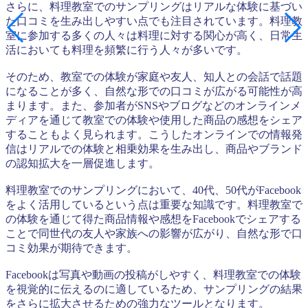
さらに、料理教室でのサンプリングはリアルな体験に基づい
た口コミを生み出しやすい点でも注目されています。料理教
室に参加する多くの人々は料理に対する関心が高く、日常生
活においても料理を頻繁に行う人々が多いです。
そのため、教室での体験が家庭や友人、知人との会話で話題
になることが多く、自然な形での口コミが広がる可能性が高
まります。また、参加者がSNSやブログなどのオンラインメ
ディアを通じて教室での体験や使用した商品の感想をシェア
することもよく見られます。こうしたオンラインでの情報発
信はリアルでの体験と相乗効果を生み出し、商品やブランド
の認知拡大を一層促進します。
料理教室でのサンプリングにおいて、40代、50代がFacebook
をよく活用しているという点は重要な知識です。料理教室で
の体験を通じて得た商品情報や感想をFacebookでシェアする
ことで同世代の友人や家族への影響が広がり、自然な形で口
コミ効果が期待できます。
Facebookは写真や動画の投稿がしやすく、料理教室での体験
を視覚的に伝えるのに適しているため、サンプリングの結果
をさらに拡大させるための強力なツールとなります。