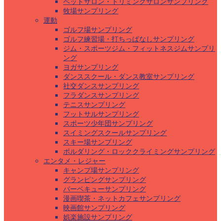
ペットサロン・トリミングサロンサンプリング
牧場サンプリング
運動
ゴルフ場サンプリング
ゴルフ練習場・打ちっぱなしサンプリング
ジム・スポーツジム・フィットネスジムサンプリ
ング
ヨガサンプリング
ダンススクール・ダンス教室サンプリング
社交ダンスサンプリング
フラダンスサンプリング
テニスサンプリング
フットサルサンプリング
スポーツ少年団サンプリング
スイミングスクールサンプリング
スキー場サンプリング
ボルダリング・ロッククライミングサンプリング
エンタメ・レジャー
キャンプ場サンプリング
グランピングサンプリング
バーベキューサンプリング
漫画喫茶・ネットカフェサンプリング
映画館サンプリング
娯楽施設サンプリング