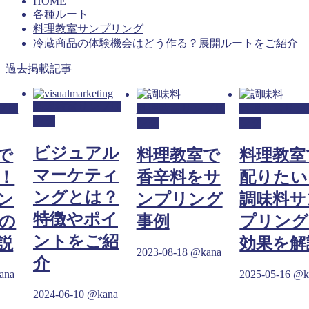
HOME
各種ルート
料理教室サンプリング
冷蔵商品の体験機会はどう作る？展開ルートをご紹介
過去掲載記事
料理教室サンプリ
プリ
料理教室サンプリ
料理教室サン
ング
ング
ング
ビジュアル
で
料理教室で
料理教室
マーケティ
！
香辛料をサ
配りたい
ングとは？
ン
ンプリング
調味料サ
特徴やポイ
の
事例
プリング
ントをご紹
説
効果を解
2023-08-18
@kana
介
ana
2025-05-16
@k
2024-06-10
@kana