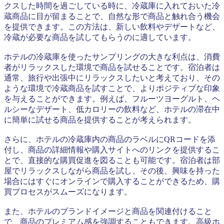
クスした時間を過ごしている時に、冷蔵庫に入れておいた冷
蔵商品に目が留まることで、自然な形で商品と触れ合う機会
を提供できます。この方法は、新しい飲料やデザートなど、
冷蔵が必要な商品を試してもらうのに適しています。
ホテルの冷蔵庫を使ったサンプリングの大きな利点は、消費
者がリラックスした環境で商品を試せることです。宿泊者は
通常、旅行や出張中にリラックスしたいと考えており、その
ような環境で冷蔵商品を試すことで、よりポジティブな印象
を与えることができます。例えば、フルーツヨーグルト、ヘ
ルシーなデザート、低カロリーの飲料など、ホテルの滞在中
に簡単に試せる商品を提供することが考えられます。
さらに、ホテルの冷蔵庫内の商品のラベルにQRコードを添
付し、商品の詳細情報や購入サイトへのリンクを提供するこ
とで、直接的な購買促進を図ることも可能です。宿泊者は部
屋でリラックスしながら商品を試し、その後、興味を持った
場合にはすぐにオンラインで購入することができるため、購
買プロセスがスムーズになります。
また、ホテルのブランドイメージと商品を関連付けること
で、商品のプレミアム感を強調することもできます。高級ホ