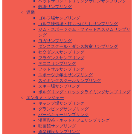
ペットサロン・トリミングサロンサンプリング
牧場サンプリング
運動
ゴルフ場サンプリング
ゴルフ練習場・打ちっぱなしサンプリング
ジム・スポーツジム・フィットネスジムサンプリ
ング
ヨガサンプリング
ダンススクール・ダンス教室サンプリング
社交ダンスサンプリング
フラダンスサンプリング
テニスサンプリング
フットサルサンプリング
スポーツ少年団サンプリング
スイミングスクールサンプリング
スキー場サンプリング
ボルダリング・ロッククライミングサンプリング
エンタメ・レジャー
キャンプ場サンプリング
グランピングサンプリング
バーベキューサンプリング
漫画喫茶・ネットカフェサンプリング
映画館サンプリング
娯楽施設サンプリング