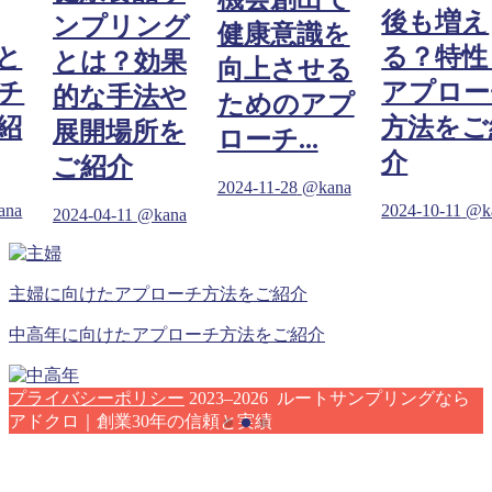
後も増え
ンプリング
健康意識を
る？特性と
とは？効果
向上させる
アプローチ
的な手法や
ためのアプ
方法をご紹
展開場所を
ローチ...
介
ご紹介
2024-11-28
@kana
2024-10-11
@kana
2024-04-11
@kana
主婦に向けたアプローチ方法をご紹介
中高年に向けたアプローチ方法をご紹介
プライバシーポリシー
2023–2026 ルートサンプリングなら
アドクロ｜創業30年の信頼と実績