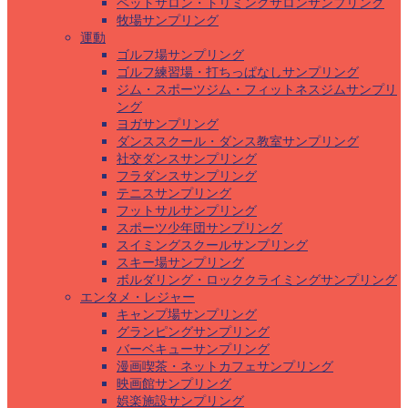
ペットサロン・トリミングサロンサンプリング
牧場サンプリング
運動
ゴルフ場サンプリング
ゴルフ練習場・打ちっぱなしサンプリング
ジム・スポーツジム・フィットネスジムサンプリ
ング
ヨガサンプリング
ダンススクール・ダンス教室サンプリング
社交ダンスサンプリング
フラダンスサンプリング
テニスサンプリング
フットサルサンプリング
スポーツ少年団サンプリング
スイミングスクールサンプリング
スキー場サンプリング
ボルダリング・ロッククライミングサンプリング
エンタメ・レジャー
キャンプ場サンプリング
グランピングサンプリング
バーベキューサンプリング
漫画喫茶・ネットカフェサンプリング
映画館サンプリング
娯楽施設サンプリング