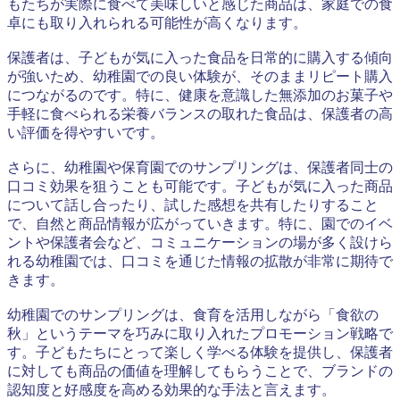
もたちが実際に食べて美味しいと感じた商品は、家庭での食
卓にも取り入れられる可能性が高くなります。
保護者は、子どもが気に入った食品を日常的に購入する傾向
が強いため、幼稚園での良い体験が、そのままリピート購入
につながるのです。特に、健康を意識した無添加のお菓子や
手軽に食べられる栄養バランスの取れた食品は、保護者の高
い評価を得やすいです。
さらに、幼稚園や保育園でのサンプリングは、保護者同士の
口コミ効果を狙うことも可能です。子どもが気に入った商品
について話し合ったり、試した感想を共有したりすること
で、自然と商品情報が広がっていきます。特に、園でのイベ
ントや保護者会など、コミュニケーションの場が多く設けら
れる幼稚園では、口コミを通じた情報の拡散が非常に期待で
きます。
幼稚園でのサンプリングは、食育を活用しながら「食欲の
秋」というテーマを巧みに取り入れたプロモーション戦略で
す。子どもたちにとって楽しく学べる体験を提供し、保護者
に対しても商品の価値を理解してもらうことで、ブランドの
認知度と好感度を高める効果的な手法と言えます。