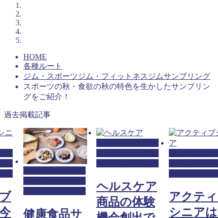
HOME
各種ルート
ジム・スポーツジム・フィットネスジムサンプリング
スポーツの秋・食欲の秋の特色を生かしたサンプリン
グをご紹介！
過去掲載記事
ジム・スポーツジ
ム・フィットネス
ジム・スポーツジ
ジムサンプリング
ム・フィットネス
ジム・スポーツジ
ジムサンプリング
ム・フィットネス
ヘルスケア
ジムサンプリング
アクティブ
商品の体験
シニアは今
健康食品サ
機会創出で