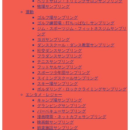
ペットサロン・トリミングサロンサンプリング
牧場サンプリング
運動
ゴルフ場サンプリング
ゴルフ練習場・打ちっぱなしサンプリング
ジム・スポーツジム・フィットネスジムサンプリ
ング
ヨガサンプリング
ダンススクール・ダンス教室サンプリング
社交ダンスサンプリング
フラダンスサンプリング
テニスサンプリング
フットサルサンプリング
スポーツ少年団サンプリング
スイミングスクールサンプリング
スキー場サンプリング
ボルダリング・ロッククライミングサンプリング
エンタメ・レジャー
キャンプ場サンプリング
グランピングサンプリング
バーベキューサンプリング
漫画喫茶・ネットカフェサンプリング
映画館サンプリング
娯楽施設サンプリング