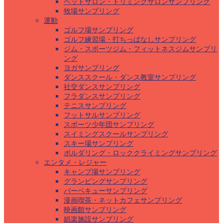
ペットサロン・トリミングサロンサンプリング
牧場サンプリング
運動
ゴルフ場サンプリング
ゴルフ練習場・打ちっぱなしサンプリング
ジム・スポーツジム・フィットネスジムサンプリ
ング
ヨガサンプリング
ダンススクール・ダンス教室サンプリング
社交ダンスサンプリング
フラダンスサンプリング
テニスサンプリング
フットサルサンプリング
スポーツ少年団サンプリング
スイミングスクールサンプリング
スキー場サンプリング
ボルダリング・ロッククライミングサンプリング
エンタメ・レジャー
キャンプ場サンプリング
グランピングサンプリング
バーベキューサンプリング
漫画喫茶・ネットカフェサンプリング
映画館サンプリング
娯楽施設サンプリング