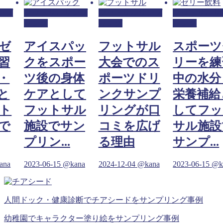
ンプ
フットサルサンプ
フットサルサンプ
フットサルサ
リング
リング
リング
ゼ
アイスパッ
フットサル
スポーツ
習
クをスポー
大会でのス
リーを練
・
ツ後の身体
ポーツドリ
中の水分
と
ケアとして
ンクサンプ
栄養補給
ト
フットサル
リングが口
してフッ
で
施設でサン
コミを広げ
サル施設
プリン...
る理由
サンプ...
ana
2023-06-15
@kana
2024-12-04
@kana
2023-06-15
@k
人間ドック・健康診断でチアシードをサンプリング事例
幼稚園でキャラクター塗り絵をサンプリング事例