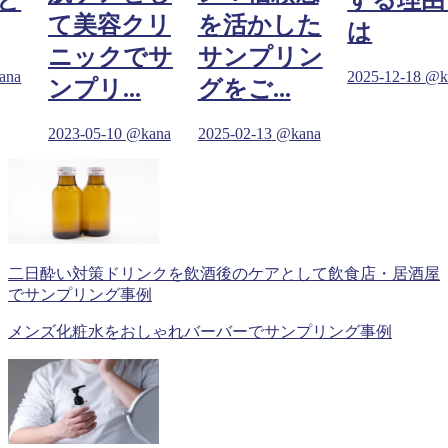
と
する理由
て美容クリ
を活かした
は
ニックでサ
サンプリン
ana
2025-12-18
@k
ンプリ...
グをご...
2023-05-10
@kana
2025-02-13
@kana
二日酔い対策ドリンクを飲酒後のケアとして飲食店・居酒屋
でサンプリング事例
メンズ化粧水をおしゃれバーバーでサンプリング事例