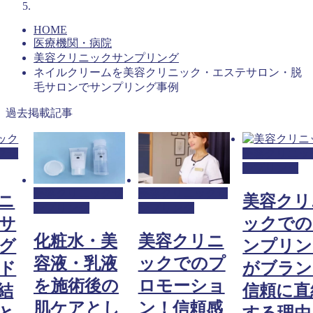
HOME
医療機関・病院
美容クリニックサンプリング
ネイルクリームを美容クリニック・エステサロン・脱
毛サロンでサンプリング事例
過去掲載記事
クサ
美容クリニッ
ンプリング
美容クリニックサ
美容クリニックサ
ニ
美容クリ
ンプリング
ンプリング
サ
ックでの
化粧水・美
美容クリニ
グ
ンプリン
容液・乳液
ックでのプ
ド
がブラン
を施術後の
ロモーショ
結
信頼に直
肌ケアとし
ン！信頼感