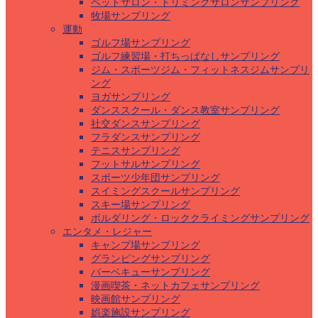
ペットサロン・トリミングサロンサンプリング
牧場サンプリング
運動
ゴルフ場サンプリング
ゴルフ練習場・打ちっぱなしサンプリング
ジム・スポーツジム・フィットネスジムサンプリ
ング
ヨガサンプリング
ダンススクール・ダンス教室サンプリング
社交ダンスサンプリング
フラダンスサンプリング
テニスサンプリング
フットサルサンプリング
スポーツ少年団サンプリング
スイミングスクールサンプリング
スキー場サンプリング
ボルダリング・ロッククライミングサンプリング
エンタメ・レジャー
キャンプ場サンプリング
グランピングサンプリング
バーベキューサンプリング
漫画喫茶・ネットカフェサンプリング
映画館サンプリング
娯楽施設サンプリング