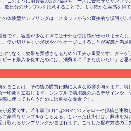
す。このように消費者の肌の悩みやニーズに合わせたサンプリ
は、数日分のサンプルを用意することで、より確かな実感を得
での体験型サンプリングは、スタッフからの直接的な説明が加
重要です。容量が少なすぎては十分な使用感が伝わりませんし
し、使い切りやすい形状やパッケージにすることが実感と満足
だけでなく、効果を実感させるための工夫が重要です。ターゲ
リピート購入を促すためには、消費者に「また使いたい」と思
ト
与えることは、その後の購買行動に大きな影響を与えます。特
第一印象を左右します。シンプルで清潔感のあるデザインや、
実際に使ってもらうためには重要な要素です。
夫が必要です。若年層向けにはSNSでのフォローや投稿と連動
らに豪華なサンプルがもらえる」といった仕掛けは、興味を持
受け取れるサンプリングが喜ばれます。こうした配布方法の工