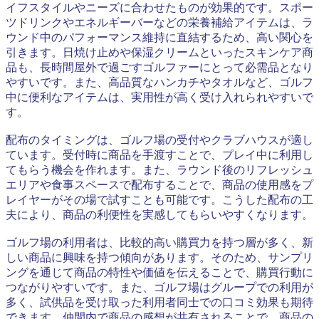
イフスタイルやニーズに合わせたものが効果的です。スポー
ツドリンクやエネルギーバーなどの栄養補給アイテムは、ラ
ウンド中のパフォーマンス維持に直結するため、高い関心を
引きます。日焼け止めや保湿クリームといったスキンケア商
品も、長時間屋外で過ごすゴルファーにとって必需品となり
やすいです。また、高品質なハンカチやタオルなど、ゴルフ
中に便利なアイテムは、実用性が高く受け入れられやすいで
す。
配布のタイミングは、ゴルフ場の受付やクラブハウスが適し
ています。受付時に商品を手渡すことで、プレイ中に利用し
てもらう機会を作れます。また、ラウンド後のリフレッシュ
エリアや食事スペースで配布することで、商品の使用感をプ
レイヤーがその場で試すことも可能です。こうした配布の工
夫により、商品の利便性を実感してもらいやすくなります。
ゴルフ場の利用者は、比較的高い購買力を持つ層が多く、新
しい商品に興味を持つ傾向があります。そのため、サンプリ
ングを通じて商品の特性や価値を伝えることで、購買行動に
つながりやすいです。また、ゴルフ場はグループでの利用が
多く、試供品を受け取った利用者同士での口コミ効果も期待
できます。仲間内で商品の感想が共有されることで、商品の