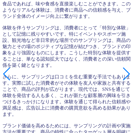
食品であれば、味や食感を直接楽しむことができます。この
ようなリアルな体験は、消費者に商品への信頼感を与え、ブ
ランド全体のイメージ向上に繋がります。
体験を伴うサンプリングは、消費者にとって「特別な体験」
として記憶に残りやすいです。特にイベントやスポーツ施
設、観光地など非日常的な場所でのサンプリングは、商品の
魅力とその場のポジティブな記憶が結びつき、ブランドの印
象をより強固なものにします。こうした特別な体験を提供す
ることは、単なる認知拡大ではなく、消費者との深い信頼関
係を築く鍵となります。
さらに、サンプリングは口コミを生む重要な手法でもありま
す。実際に試した消費者がその体験を友人や家族と共有する
ことで、商品の評判が広がります。現代では、SNSを通じて
体験を発信する人も多く、これが新たな顧客層の興味を引き
つけるきっかけになります。体験を通じて得られた信頼感や
満足感は、広告以上に消費者の購買意欲を高める効果があり
ます。
ブランド価値を高めるためには、サンプリングの計画や実施
方法が重要です。商品の特性に合ったターゲット層を明確に