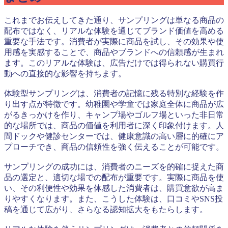
これまでお伝えしてきた通り、サンプリングは単なる商品の
配布ではなく、リアルな体験を通じてブランド価値を高める
重要な手法です。消費者が実際に商品を試し、その効果や使
用感を実感することで、商品やブランドへの信頼感が生まれ
ます。このリアルな体験は、広告だけでは得られない購買行
動への直接的な影響を持ちます。
体験型サンプリングは、消費者の記憶に残る特別な経験を作
り出す点が特徴です。幼稚園や学童では家庭全体に商品が広
がるきっかけを作り、キャンプ場やゴルフ場といった非日常
的な場所では、商品の価値を利用者に深く印象付けます。人
間ドックや健診センターでは、健康意識の高い層に的確にア
プローチでき、商品の信頼性を強く伝えることが可能です。
サンプリングの成功には、消費者のニーズを的確に捉えた商
品の選定と、適切な場での配布が重要です。実際に商品を使
い、その利便性や効果を体感した消費者は、購買意欲が高ま
りやすくなります。また、こうした体験は、口コミやSNS投
稿を通じて広がり、さらなる認知拡大をもたらします。