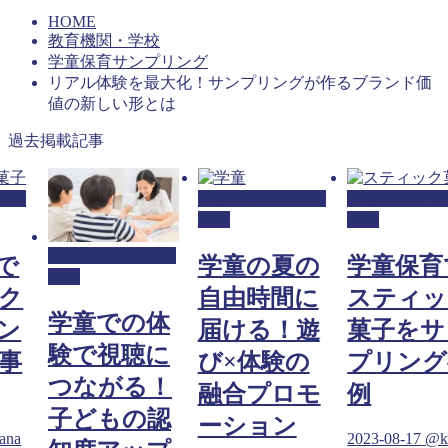
HOME
教育機関・学校
学童保育サンプリング
リアル体験を最大化！サンプリングが作るブランド価
値の新しい形とは
過去掲載記事
プリ
学童保育サンプリ
学童保育サン
ング
ング
学童保育サンプリ
で
学童の夏の
学童保育
ング
ク
自由時間に
スティッ
学童での体
ン
届ける！遊
菓子をサ
験で視聴に
事
び×体験の
プリング
つながる！
融合プロモ
例
子どもの認
ーション
ana
2023-08-17
@k