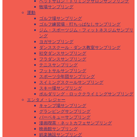
ペットサロン・トリミングサロンサンプリング
牧場サンプリング
運動
ゴルフ場サンプリング
ゴルフ練習場・打ちっぱなしサンプリング
ジム・スポーツジム・フィットネスジムサンプリ
ング
ヨガサンプリング
ダンススクール・ダンス教室サンプリング
社交ダンスサンプリング
フラダンスサンプリング
テニスサンプリング
フットサルサンプリング
スポーツ少年団サンプリング
スイミングスクールサンプリング
スキー場サンプリング
ボルダリング・ロッククライミングサンプリング
エンタメ・レジャー
キャンプ場サンプリング
グランピングサンプリング
バーベキューサンプリング
漫画喫茶・ネットカフェサンプリング
映画館サンプリング
娯楽施設サンプリング