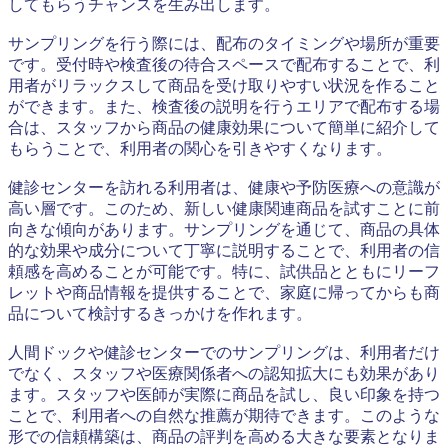
してもらうチャンスを生み出します。
サンプリングを行う際には、配布のタイミングや場所が重要
です。受付時や検査後の待合スペースで配布することで、利
用者がリラックスして商品を受け取りやすい状況を作ること
ができます。また、検査後の説明を行うエリアで配布する場
合は、スタッフから商品の健康効果について簡単に紹介して
もらうことで、利用者の関心を引きやすくなります。
健診センターを訪れる利用者は、健康や予防医療への意識が
高い層です。このため、新しい健康関連商品を試すことに前
向きな傾向があります。サンプリングを通じて、商品の具体
的な効果や成分について丁寧に説明することで、利用者の信
頼感を高めることが可能です。特に、試供品とともにリーフ
レットや商品情報を提供することで、家庭に帰ってからも商
品について検討するきっかけを作れます。
人間ドックや健診センターでのサンプリングは、利用者だけ
でなく、スタッフや医療関係者への認知拡大にも効果があり
ます。スタッフや医師が実際に商品を試し、良い印象を持つ
ことで、利用者への自然な推薦が期待できます。このような
形での信頼構築は、商品の評判を高める大きな要素となりま