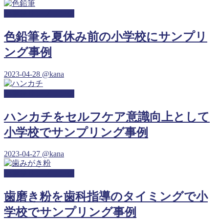
小学校サンプリング
色鉛筆を夏休み前の小学校にサンプリ
ング事例
2023-04-28
@kana
小学校サンプリング
ハンカチをセルフケア意識向上として
小学校でサンプリング事例
2023-04-27
@kana
小学校サンプリング
歯磨き粉を歯科指導のタイミングで小
学校でサンプリング事例