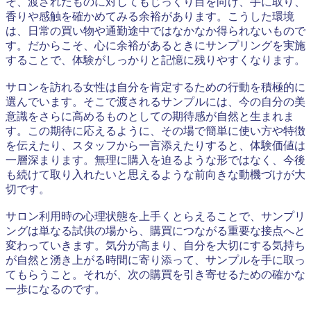
そ、渡されたものに対してもじっくり目を向け、手に取り、
香りや感触を確かめてみる余裕があります。こうした環境
は、日常の買い物や通勤途中ではなかなか得られないもので
す。だからこそ、心に余裕があるときにサンプリングを実施
することで、体験がしっかりと記憶に残りやすくなります。
サロンを訪れる女性は自分を肯定するための行動を積極的に
選んでいます。そこで渡されるサンプルには、今の自分の美
意識をさらに高めるものとしての期待感が自然と生まれま
す。この期待に応えるように、その場で簡単に使い方や特徴
を伝えたり、スタッフから一言添えたりすると、体験価値は
一層深まります。無理に購入を迫るような形ではなく、今後
も続けて取り入れたいと思えるような前向きな動機づけが大
切です。
サロン利用時の心理状態を上手くとらえることで、サンプリ
ングは単なる試供の場から、購買につながる重要な接点へと
変わっていきます。気分が高まり、自分を大切にする気持ち
が自然と湧き上がる時間に寄り添って、サンプルを手に取っ
てもらうこと。それが、次の購買を引き寄せるための確かな
一歩になるのです。