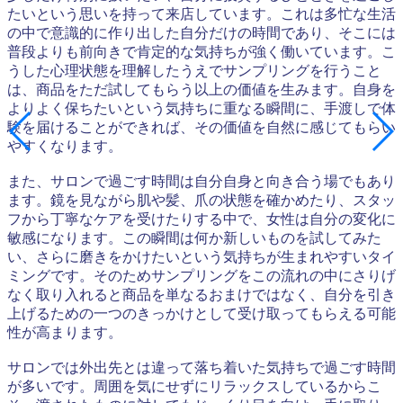
たいという思いを持って来店しています。これは多忙な生活
の中で意識的に作り出した自分だけの時間であり、そこには
普段よりも前向きで肯定的な気持ちが強く働いています。こ
うした心理状態を理解したうえでサンプリングを行うこと
は、商品をただ試してもらう以上の価値を生みます。自身を
よりよく保ちたいという気持ちに重なる瞬間に、手渡しで体
験を届けることができれば、その価値を自然に感じてもらい
やすくなります。
また、サロンで過ごす時間は自分自身と向き合う場でもあり
ます。鏡を見ながら肌や髪、爪の状態を確かめたり、スタッ
フから丁寧なケアを受けたりする中で、女性は自分の変化に
敏感になります。この瞬間は何か新しいものを試してみた
い、さらに磨きをかけたいという気持ちが生まれやすいタイ
ミングです。そのためサンプリングをこの流れの中にさりげ
なく取り入れると商品を単なるおまけではなく、自分を引き
上げるための一つのきっかけとして受け取ってもらえる可能
性が高まります。
サロンでは外出先とは違って落ち着いた気持ちで過ごす時間
が多いです。周囲を気にせずにリラックスしているからこ