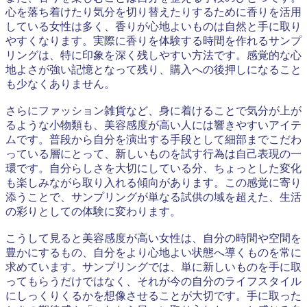
心を落ち着けたり気分を切り替えたりするために香りを活用
している女性は多く、香りが心地よいものは自然と手に取り
やすくなります。実際に香りを体験する時間を作れるサンプ
リングは、特に印象を深く残しやすい方法です。感覚的な心
地よさが強い記憶となって残り、購入への後押しになること
も少なくありません。
さらにファッション雑貨など、身に着けることで気分が上が
るような小物類も、美容感度が高い人には響きやすいアイテ
ムです。普段から自分を演出する手段として細部までこだわ
っている層にとって、新しいものを試す行為は自己表現の一
環です。自分らしさを大切にしている分、ちょっとした変化
も楽しみながら取り入れる傾向があります。この感覚に寄り
添うことで、サンプリングが単なる試供の域を超えた、生活
の彩りとしての体験に変わります。
こうして見ると美容感度が高い女性は、自分の時間や空間を
豊かにするもの、自分をより心地よい状態へ導くものを常に
求めています。サンプリングでは、単に新しいものを手に取
ってもらうだけではなく、それが今の自分のライフスタイル
にしっくりくるかを想像させることが大切です。手に取った