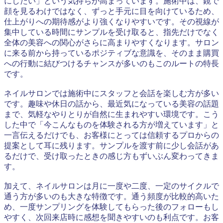
にしたい」という気持ちが高まっています。施術中は、鏡で
顔を見るわけではなく、ずっと手元に目を向けているため、
仕上がりへの期待感がより強くなりやすいです。その視線が
集中している時間にサンプルを受け取ると、指先だけでなく
全体の美容への関心がさらに高まりやすくなります。サロン
に来る前から持っているポジティブな意識を、そのまま購買
への行動に結びつけるチャンスが多いのもこのルートの特長
です。
ネイルサロンでは施術中にスタッフと会話を楽しむ方が多い
です。趣味や休日の話から、最近気になっている美容の話題
まで、気軽なやりとりが自然に生まれやすい環境です。こう
した中で「今こんなものを体験される方が増えています」と
一言伝えるだけでも、お客様にとっては信頼するプロからの
提案として耳に残ります。サンプルを渡す前に少し会話があ
るだけで、受け取ったときの感じ方もずいぶん変わってきま
す。
加えて、ネイルサロンは月に一度や二度、一定のサイクルで
通う方が多いのも大きな特徴です。通う頻度が比較的高いた
め、一度サンプリングを体験してもらった後のフォローもし
やすく、次回来店時に感想を聞きやすいのも利点です。お客