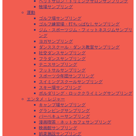
ペットサロン・トリミングサロンサンプリング
牧場サンプリング
運動
ゴルフ場サンプリング
ゴルフ練習場・打ちっぱなしサンプリング
ジム・スポーツジム・フィットネスジムサンプリ
ング
ヨガサンプリング
ダンススクール・ダンス教室サンプリング
社交ダンスサンプリング
フラダンスサンプリング
テニスサンプリング
フットサルサンプリング
スポーツ少年団サンプリング
スイミングスクールサンプリング
スキー場サンプリング
ボルダリング・ロッククライミングサンプリング
エンタメ・レジャー
キャンプ場サンプリング
グランピングサンプリング
バーベキューサンプリング
漫画喫茶・ネットカフェサンプリング
映画館サンプリング
娯楽施設サンプリング