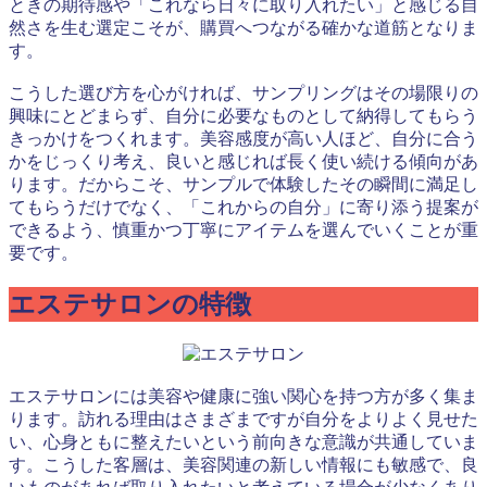
ときの期待感や「これなら日々に取り入れたい」と感じる自
然さを生む選定こそが、購買へつながる確かな道筋となりま
す。
こうした選び方を心がければ、サンプリングはその場限りの
興味にとどまらず、自分に必要なものとして納得してもらう
きっかけをつくれます。美容感度が高い人ほど、自分に合う
かをじっくり考え、良いと感じれば長く使い続ける傾向があ
ります。だからこそ、サンプルで体験したその瞬間に満足し
てもらうだけでなく、「これからの自分」に寄り添う提案が
できるよう、慎重かつ丁寧にアイテムを選んでいくことが重
要です。
エステサロンの特徴
エステサロンには美容や健康に強い関心を持つ方が多く集ま
ります。訪れる理由はさまざまですが自分をよりよく見せた
い、心身ともに整えたいという前向きな意識が共通していま
す。こうした客層は、美容関連の新しい情報にも敏感で、良