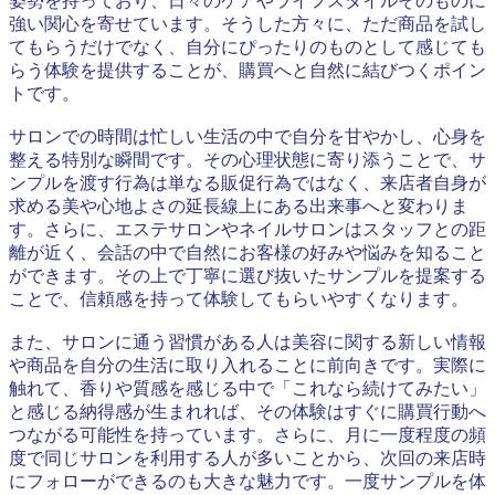
姿勢を持っており、日々のケアやライフスタイルそのものに
強い関心を寄せています。そうした方々に、ただ商品を試し
てもらうだけでなく、自分にぴったりのものとして感じても
らう体験を提供することが、購買へと自然に結びつくポイン
トです。
サロンでの時間は忙しい生活の中で自分を甘やかし、心身を
整える特別な瞬間です。その心理状態に寄り添うことで、サ
ンプルを渡す行為は単なる販促行為ではなく、来店者自身が
求める美や心地よさの延長線上にある出来事へと変わりま
す。さらに、エステサロンやネイルサロンはスタッフとの距
離が近く、会話の中で自然にお客様の好みや悩みを知ること
ができます。その上で丁寧に選び抜いたサンプルを提案する
ことで、信頼感を持って体験してもらいやすくなります。
また、サロンに通う習慣がある人は美容に関する新しい情報
や商品を自分の生活に取り入れることに前向きです。実際に
触れて、香りや質感を感じる中で「これなら続けてみたい」
と感じる納得感が生まれれば、その体験はすぐに購買行動へ
つながる可能性を持っています。さらに、月に一度程度の頻
度で同じサロンを利用する人が多いことから、次回の来店時
にフォローができるのも大きな魅力です。一度サンプルを体