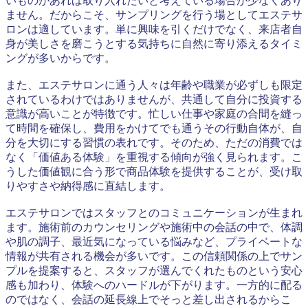
いものがあれば取り入れたいと考えている場合が少なくあり
ません。だからこそ、サンプリングを行う場としてエステサ
ロンは適しています。単に興味を引くだけでなく、来店者自
身が美しさを磨こうとする気持ちに自然に寄り添えるタイミ
ングが多いからです。
また、エステサロンに通う人々は年齢や職業が必ずしも限定
されているわけではありませんが、共通して自分に投資する
意識が高いことが特徴です。忙しい仕事や家庭の合間を縫っ
て時間を確保し、費用をかけてでも通うその行動自体が、自
分を大切にする習慣の表れです。そのため、ただの消費では
なく「価値ある体験」を重視する傾向が強く見られます。こ
うした価値観に合う形で商品体験を提供することが、受け取
りやすさや納得感に直結します。
エステサロンではスタッフとのコミュニケーションが生まれ
ます。施術前のカウンセリングや施術中の会話の中で、体調
や肌の調子、最近気になっている悩みなど、プライベートな
情報が共有される機会が多いです。この信頼関係の上でサン
プルを提案すると、スタッフが選んでくれたものという安心
感も加わり、体験へのハードルが下がります。一方的に配る
のではなく、会話の延長線上でそっと差し出されるからこ