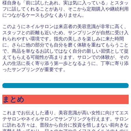
様自身も「前に試したあれ、実は気に入っている」とスタッ
フに話してくれることがあり、そこから定期購入や継続利用
につながるケースも少なくありません。
このようにネイルサロンは来店者の美容意識が非常に高く、
スタッフとの距離も近いため、サンプリングが自然に受け入
れられやすい環境です。指先の美しさを楽しみに来た時間
に、さらに他の部分でも自分を磨く体験を重ねてもらうこと
で、商品を単なるお試しではなく自分の新しい習慣として捉
えてもらえる可能性が高まります。サロンでの体験が、その
人の生活に長く寄り添う第一歩となるように、丁寧に寄り添
ったサンプリングが重要です。
ネイルサロンサンプリングとは？メリット３選と事例を紹介
まとめ
これまでお伝えした通り、美容意識が高い女性に向けてエス
テサロンやネイルサロンでサンプリングを行えます。サロン
に訪れる方々は、普段から自分に投資を惜しまない前向きな