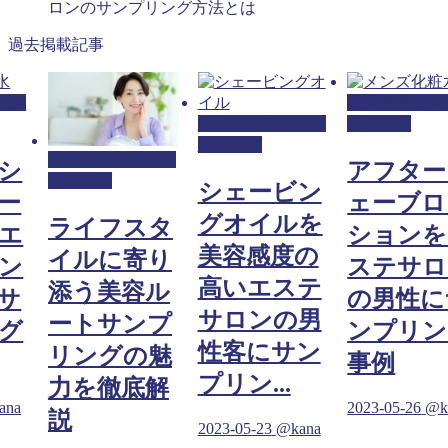
ロンのサンプリング方法とは
過去掲載記事
サン
エステサロン
エステサロンサン
プリング
プリング
エステサロンサン
シ
アフター
プリング
シェービン
ー
ェーブロ
グオイルを
ライフスタ
エ
ションを
美容感度の
イルに寄り
ン
ステサロ
高いエステ
添う美容ル
サ
の男性に
サロンの男
ートサンプ
グ
ンプリン
性客にサン
リングの魅
事例
プリン...
力を徹底解
ana
2023-05-26
@k
説
2023-05-23
@kana