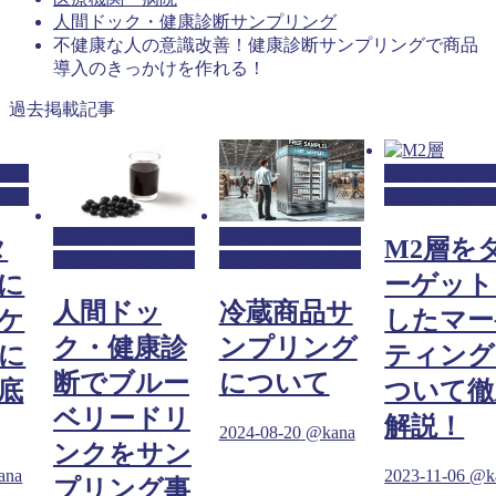
人間ドック・健康診断サンプリング
不健康な人の意識改善！健康診断サンプリングで商品
導入のきっかけを作れる！
過去掲載記事
健康
人間ドック・
ング
診断サンプリ
人間ドック・健康
人間ドック・健康
タ
M2層を
診断サンプリング
診断サンプリング
に
ーゲット
人間ドッ
冷蔵商品サ
ケ
したマー
ク・健康診
ンプリング
に
ティング
断でブルー
について
底
ついて徹
ベリードリ
解説！
2024-08-20
@kana
ンクをサン
ana
2023-11-06
@k
プリング事