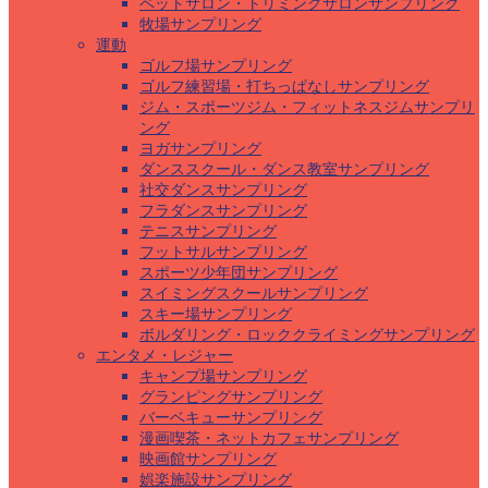
ペットサロン・トリミングサロンサンプリング
牧場サンプリング
運動
ゴルフ場サンプリング
ゴルフ練習場・打ちっぱなしサンプリング
ジム・スポーツジム・フィットネスジムサンプリ
ング
ヨガサンプリング
ダンススクール・ダンス教室サンプリング
社交ダンスサンプリング
フラダンスサンプリング
テニスサンプリング
フットサルサンプリング
スポーツ少年団サンプリング
スイミングスクールサンプリング
スキー場サンプリング
ボルダリング・ロッククライミングサンプリング
エンタメ・レジャー
キャンプ場サンプリング
グランピングサンプリング
バーベキューサンプリング
漫画喫茶・ネットカフェサンプリング
映画館サンプリング
娯楽施設サンプリング