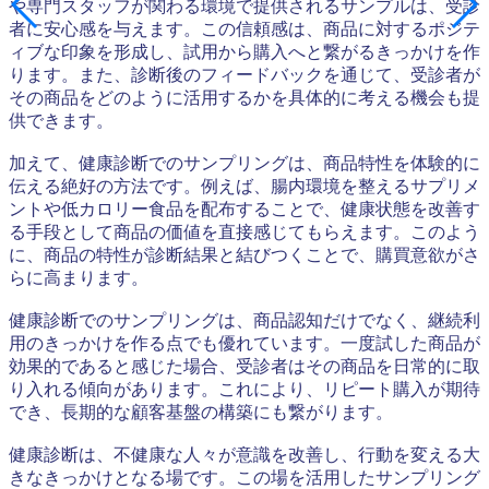
や専門スタッフが関わる環境で提供されるサンプルは、受診
者に安心感を与えます。この信頼感は、商品に対するポジテ
ィブな印象を形成し、試用から購入へと繋がるきっかけを作
ります。また、診断後のフィードバックを通じて、受診者が
その商品をどのように活用するかを具体的に考える機会も提
供できます。
加えて、健康診断でのサンプリングは、商品特性を体験的に
伝える絶好の方法です。例えば、腸内環境を整えるサプリメ
ントや低カロリー食品を配布することで、健康状態を改善す
る手段として商品の価値を直接感じてもらえます。このよう
に、商品の特性が診断結果と結びつくことで、購買意欲がさ
らに高まります。
健康診断でのサンプリングは、商品認知だけでなく、継続利
用のきっかけを作る点でも優れています。一度試した商品が
効果的であると感じた場合、受診者はその商品を日常的に取
り入れる傾向があります。これにより、リピート購入が期待
でき、長期的な顧客基盤の構築にも繋がります。
健康診断は、不健康な人々が意識を改善し、行動を変える大
きなきっかけとなる場です。この場を活用したサンプリング