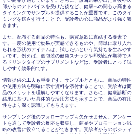
すい商品が適しています。さらに、診断結果が出た直後や医
師からのアドバイスを受けた後など、健康への関心が高まる
タイミングでサンプルを提供することが重要です。このタイ
ミングを逃さず行うことで、受診者の心に商品がより強く響
きます。
また、配布する商品の特性も、購買意欲に直結する要素で
す。一度の使用で効果が実感できるものや、簡単に取り入れ
られる形状のアイテムは、試したいという気持ちを生みやす
いです。例えば、個包装の健康スナックや即効性が期待でき
るドリンクタイプのサプリメントなどは、受診者にとって試
しやすく効果的です。
情報提供の工夫も重要です。サンプルとともに、商品の特性
や使用方法を明確に示す資料を添付することで、受診者は商
品のメリットを理解しやすくなります。さらに、健康診断の
結果に基づいた具体的な活用方法を示すことで、商品の有用
性をより深く認識してもらえます。
サンプリング後のフォローアップも欠かせません。アンケー
トを通じて受診者の反応を収集し、商品やプロモーション戦
略の改善に役立てることができます。受診者からのポジティ