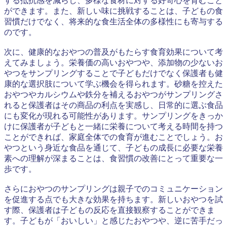
する抵抗感を減らし、多様な食材に対する好奇心を育むこと
ができます。また、新しい味に挑戦することは、子どもの食
習慣だけでなく、将来的な食生活全体の多様性にも寄与する
のです。
次に、健康的なおやつの普及がもたらす食育効果について考
えてみましょう。栄養価の高いおやつや、添加物の少ないお
やつをサンプリングすることで子どもだけでなく保護者も健
康的な選択肢について学ぶ機会を得られます。砂糖を控えた
おやつやカルシウムや鉄分を補えるおやつがサンプリングさ
れると保護者はその商品の利点を実感し、日常的に選ぶ食品
にも変化が現れる可能性があります。サンプリングをきっか
けに保護者が子どもと一緒に栄養について考える時間を持つ
ことができれば、家庭全体での食育が進むことでしょう。お
やつという身近な食品を通じて、子どもの成長に必要な栄養
素への理解が深まることは、食習慣の改善にとって重要な一
歩です。
さらにおやつのサンプリングは親子でのコミュニケーション
を促進する点でも大きな効果を持ちます。新しいおやつを試
す際、保護者は子どもの反応を直接観察することができま
す。子どもが「おいしい」と感じたおやつや、逆に苦手だっ