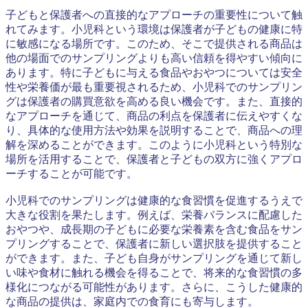
子どもと保護者への直接的なアプローチの重要性について触
れてみます。小児科という環境は保護者が子どもの健康に特
に敏感になる場所です。このため、そこで提供される商品は
他の場面でのサンプリングよりも高い信頼を得やすい傾向に
あります。特に子どもに与える食品やおやつについては安全
性や栄養価が最も重要視されるため、小児科でのサンプリン
グは保護者の購買意欲を高める良い機会です。また、直接的
なアプローチを通じて、商品の利点を保護者に伝えやすくな
り、具体的な使用方法や効果を説明することで、商品への理
解を深めることができます。このように小児科という特別な
場所を活用することで、保護者と子どもの双方に強くアプロ
ーチすることが可能です。
小児科でのサンプリングは健康的な食習慣を促進するうえで
大きな役割を果たします。例えば、栄養バランスに配慮した
おやつや、成長期の子どもに必要な栄養素を含む食品をサン
プリングすることで、保護者に新しい選択肢を提供すること
ができます。また、子ども自身がサンプリングを通じて新し
い味や食材に触れる機会を得ることで、将来的な食習慣の多
様化につながる可能性があります。さらに、こうした健康的
な商品の提供は、家庭内での食育にも寄与します。