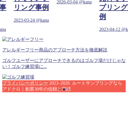
2026-03-04
@kana
事
リング事例
プリング
例
2023-03-24
@kana
ana
2023-04-12
@k
アレルギーフリー商品のアプローチ方法を徹底解説
ゴルフユーザーにアプローチできるのはゴルフ場だけじゃな
い！ゴルフ練習場に...
プライバシーポリシー
2023–2026 ルートサンプリングなら
アドクロ｜創業30年の信頼と実績