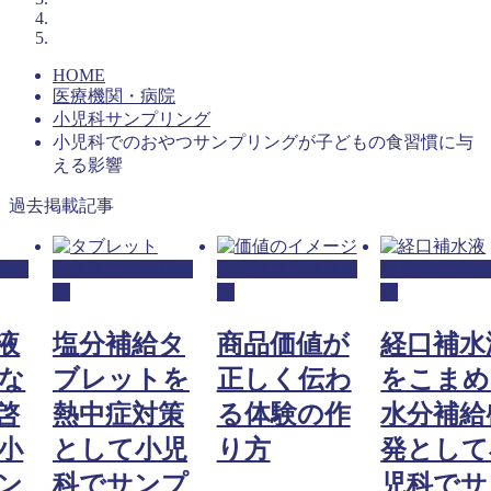
HOME
医療機関・病院
小児科サンプリング
小児科でのおやつサンプリングが子どもの食習慣に与
える影響
過去掲載記事
リン
小児科サンプリン
小児科サンプリン
小児科サンプ
グ
グ
グ
液
塩分補給タ
商品価値が
経口補水
な
ブレットを
正しく伝わ
をこまめ
啓
熱中症対策
る体験の作
水分補給
小
として小児
り方
発として
ン
科でサンプ
児科でサ