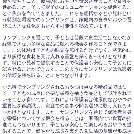
会を増やすこと、健康的なおやつを普及させることで食育を
進めること、そして親子のコミュニケーションを促進するこ
とに焦点を当ててきました。これらを総括すると小児科とい
う特別な環境でのサンプリングは、家庭内の食事やおやつ選
びに大きな変化をもたらす可能性を秘めています。
サンプリングを通じて、子どもは普段の食生活ではなかなか
経験できない多様な食品に触れる機会を作ることができま
す。この体験は子どもの味覚を広げるだけでなく、将来的に
より多様な食材を受け入れる基盤を築くきっかけとなりま
す。特に小児科で提供することで保護者も安心して子どもに
試させることができます。このようにサンプリングは保護者
の信頼を勝ち取ることにもつながります。
小児科でサンプリングされるおやつは単なる嗜好品ではな
く、子どもの成長に必要な栄養を補う食品として設計されて
いることが多いです。これにより保護者は健康的なおやつの
重要性を再認識し、家庭での食事や間食選びに取り入れるき
っかけとなります。また、サンプリングを通じて保護者自身
が栄養について学ぶ機会を得ることは、家庭内での食育の推
進にもつながります。子どもが安心して楽しめるおやつを提
供することで、健やかな成長を支える食生活の基盤が形成さ