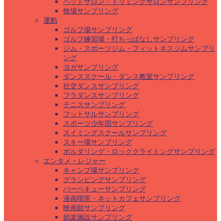
ペットサロン・トリミングサロンサンプリング
牧場サンプリング
運動
ゴルフ場サンプリング
ゴルフ練習場・打ちっぱなしサンプリング
ジム・スポーツジム・フィットネスジムサンプリ
ング
ヨガサンプリング
ダンススクール・ダンス教室サンプリング
社交ダンスサンプリング
フラダンスサンプリング
テニスサンプリング
フットサルサンプリング
スポーツ少年団サンプリング
スイミングスクールサンプリング
スキー場サンプリング
ボルダリング・ロッククライミングサンプリング
エンタメ・レジャー
キャンプ場サンプリング
グランピングサンプリング
バーベキューサンプリング
漫画喫茶・ネットカフェサンプリング
映画館サンプリング
娯楽施設サンプリング