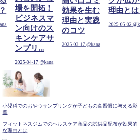
る
高い口コミ
グが広が
場を開拓！
？
効果を生む
理由とは
ビジネスマ
理由と実践
ana
2025-05-02
@k
ン向けのス
のコツ
キンケアサ
2025-03-17
@kana
ンプリ...
2025-04-17
@kana
小児科でのおやつサンプリングが子どもの食習慣に与える影
響
フィットネスジムでのヘルスケア商品の試供品配布が効果的
な理由とは