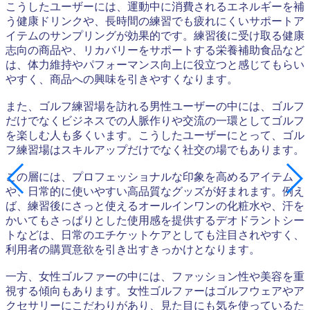
こうしたユーザーには、運動中に消費されるエネルギーを補
う健康ドリンクや、長時間の練習でも疲れにくいサポートア
イテムのサンプリングが効果的です。練習後に受け取る健康
志向の商品や、リカバリーをサポートする栄養補助食品など
は、体力維持やパフォーマンス向上に役立つと感じてもらい
やすく、商品への興味を引きやすくなります。
また、ゴルフ練習場を訪れる男性ユーザーの中には、ゴルフ
だけでなくビジネスでの人脈作りや交流の一環としてゴルフ
を楽しむ人も多くいます。こうしたユーザーにとって、ゴル
フ練習場はスキルアップだけでなく社交の場でもあります。
この層には、プロフェッショナルな印象を高めるアイテム
や、日常的に使いやすい高品質なグッズが好まれます。例え
ば、練習後にさっと使えるオールインワンの化粧水や、汗を
かいてもさっぱりとした使用感を提供するデオドラントシー
トなどは、日常のエチケットケアとしても注目されやすく、
利用者の購買意欲を引き出すきっかけとなります。
一方、女性ゴルファーの中には、ファッション性や美容を重
視する傾向もあります。女性ゴルファーはゴルフウェアやア
クセサリーにこだわりがあり、見た目にも気を使っているた