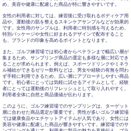
め、美容や健康に配慮した商品が特に響きやすいです。
女性の利用者に対しては、練習後に受け取れるボディケア用
品や、運動後の肌を整えるスキンケアサンプルなどが効果的
です。女性用のサンプルは、利用者に特別感を与えるため、
特別パッケージや女性に好まれるデザインで配布すること
も、ブランドの印象を高めるポイントとなります。
また、ゴルフ練習場では初心者からベテランまで幅広い層が
集まるため、サンプリング商品の選定も多様な層に対応でき
ることが求められます。例えば、スポーツドリンクやミネラ
ル補給ができるゼリー飲料などは、男女や経験の有無を問わ
ず手軽に利用できるため、広い層にアプローチしやすい商品
です。初心者にとっては気軽に試せるアイテムとして、経験
者にとっては運動後のリフレッシュとして取り入れやすく、
利用者全体に自然と商品価値が伝わります。
このように、ゴルフ練習場でのサンプリングは、ターゲット
層に合わせた商品選定が重要です。男性が多いゴルフ練習場
では健康食品やエチケットアイテムが人気であり、女性には
美容や健康に配慮した商品が響きやすいです。練習場でのサ
ンプリングを通じて、利用者に製品の魅力を直接伝え、ブラ