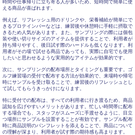
時間や仕事帰りに立ち寄る人が多いため、短時間で簡単に使
える商品が喜ばれます。
例えば、リフレッシュ用のドリンクや、栄養補給が簡単にで
きるプロテインバーなどは、練習後や休憩時に手軽に摂取で
きるため人気があります。また、サンプリングの際には個包
装や使い切りサイズのアイテムを提供することで、利用者が
持ち帰りやすく、後日試す際のハードルも低くなります。利
用者がその場で試せる商品であっても、実際に自宅でも使用
したいと思わせるような実用的なアイテムが効果的です。
次に、サンプリングの配布場所とタイミングも重要です。ゴ
ルフ練習場の受付で配布する方法が効果的で、来場時や帰宅
時にサンプルを受け取ることで、練習後のリフレッシュとし
て試してもらうきっかけになります。
特に受付での配布は、すべての利用者に行き渡るため、商品
認知を広げやすいメリットがあります。忙しい時間帯に配布
する場合でも、スタッフがスムーズに手渡せるように、目立
つ場所にサンプルを設置することが有効です。サンプル配布
時に商品説明のパンフレットを添えることで、商品について
の理解が深まり、利用者が試す際の期待感も高まります。