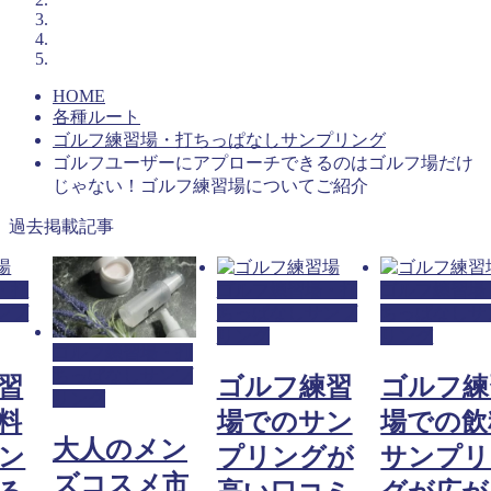
HOME
各種ルート
ゴルフ練習場・打ちっぱなしサンプリング
ゴルフユーザーにアプローチできるのはゴルフ場だけ
じゃない！ゴルフ練習場についてご紹介
過去掲載記事
・打
ゴルフ練習場・打
ゴルフ練習場
ンプ
ちっぱなしサンプ
ちっぱなしサ
リング
リング
ゴルフ練習場・打
ちっぱなしサンプ
習
ゴルフ練習
ゴルフ練
リング
料
場でのサン
場での飲
大人のメン
ン
プリングが
サンプリ
ズコスメ市