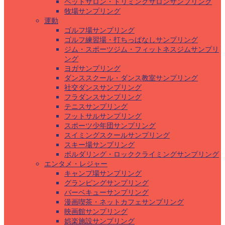
ペットサロン・トリミングサロンサンプリング
牧場サンプリング
運動
ゴルフ場サンプリング
ゴルフ練習場・打ちっぱなしサンプリング
ジム・スポーツジム・フィットネスジムサンプリ
ング
ヨガサンプリング
ダンススクール・ダンス教室サンプリング
社交ダンスサンプリング
フラダンスサンプリング
テニスサンプリング
フットサルサンプリング
スポーツ少年団サンプリング
スイミングスクールサンプリング
スキー場サンプリング
ボルダリング・ロッククライミングサンプリング
エンタメ・レジャー
キャンプ場サンプリング
グランピングサンプリング
バーベキューサンプリング
漫画喫茶・ネットカフェサンプリング
映画館サンプリング
娯楽施設サンプリング