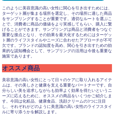
このように美容意識の高い女性に関心を引き出すためには、
ターゲット層が集まる場所を選定し、その場所に適した商品
をサンプリングすることが重要です。適切なルートを選ぶこ
とで、消費者に商品の価値をより実感してもらい、購入に繋
げることができます。サンプリングは商品と消費者をつなぐ
重要な接点となり、その効果を最大化するためにはターゲッ
ト層のライフスタイルやニーズに合わせたアプローチが不可
欠です。ブランドの認知度を高め、関心を引き出すための効
果的な認知機会として、サンプリングの活用は今後も重要な
施策であります。
オススメ商品
美容意識の高い女性にとって日々のケアに取り入れるアイテ
ムは、その美しさと健康を支える重要なパートナーです。自
分らしい美を追求しながらも効率よく効果を得たいというニ
ーズに応えるために、オススメの商品をいくつかご紹介しま
す。今回は化粧品、健康食品、洗顔クリームの3つに注目
し、それぞれがどのように美意識の高い女性のライフスタイ
ルに寄り添うかを解説します。