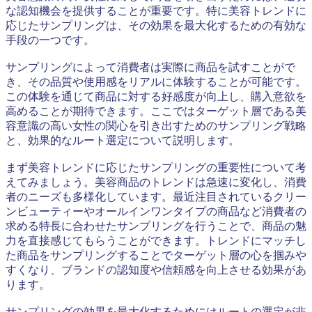
な認知機会を提供することが重要です。特に美容トレンドに
応じたサンプリングは、その効果を最大化するための有効な
手段の一つです。
サンプリングによって消費者は実際に商品を試すことがで
き、その品質や使用感をリアルに体験することが可能です。
この体験を通じて商品に対する好感度が向上し、購入意欲を
高めることが期待できます。ここではターゲット層である美
容意識の高い女性の関心を引き出すためのサンプリング戦略
と、効果的なルート選定について説明します。
まず美容トレンドに応じたサンプリングの重要性について考
えてみましょう。美容商品のトレンドは急速に変化し、消費
者のニーズも多様化しています。最近注目されているクリー
ンビューティーやオールインワンタイプの商品など消費者の
求める特長に合わせたサンプリングを行うことで、商品の魅
力を直接感じてもらうことができます。トレンドにマッチし
た商品をサンプリングすることでターゲット層の心を掴みや
すくなり、ブランドの認知度や信頼感を向上させる効果があ
ります。
サンプリングの効果を最大化するためにはルートの選定が非