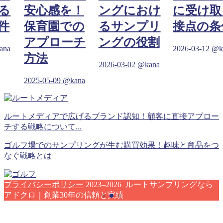
る
安心感を！
ングにおけ
に受け取
件
保育園での
るサンプリ
接点の条
アプローチ
ングの役割
ana
2026-03-12
@k
方法
2026-03-02
@kana
2025-05-09
@kana
ルートメディアで広げるブランド認知！顧客に直接アプロー
チする戦略について...
ゴルフ場でのサンプリングが生む購買効果！趣味と商品をつ
なぐ戦略とは
プライバシーポリシー
2023–2026 ルートサンプリングなら
アドクロ｜創業30年の信頼と実績