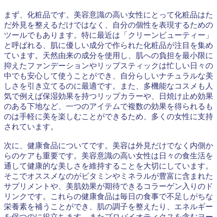
まず、化粧品です。美容意識の高い女性にとって化粧品はた
だ外見を整えるだけではなく、自分の個性を表現するための
ツールでもあります。特に最近は「クリーンビューティー」
と呼ばれる、肌に優しい成分で作られた化粧品が注目を集め
ています。天然由来の成分を使用し、肌への負担を最小限に
抑えたファンデーションやリップスティックは忙しい日々の
中でも安心して使うことができ、自分らしいナチュラルな美
しさを引き立てるのに最適です。また、多機能なコスメも人
気で例えば保湿効果を持つリップカラーや、日焼け止め効果
のある下地など、一つのアイテムで複数の効果を得られるも
のは手軽に美を楽しむことができるため、多くの女性に支持
されています。
次に、健康食品についてです。美容は外見だけでなく内側か
らのケアも重要です。美容意識の高い女性は日々の食生活を
通して健康的な美しさを維持することを大切にしています。
そこでオススメなのがビタミンやミネラルが豊富に含まれた
サプリメントや、美肌効果が期待できるコラーゲン入りのド
リンクです。これらの健康食品は毎日の食事で不足しがちな
栄養素を補うことができ、肌の調子を整えたり、エネルギー
を保つのに役立ちます。またプロバイオティクスを含むヨー