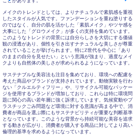
ことがあります。
メイクのトレンドとしては、よりナチュラルで素肌感を重視
したスタイルが人気です。ファンデーションを重ね塗りする
のではなく、自分の肌を活かした「素肌メイク」やツヤ感を
大事にした「グロウメイク」が多くの支持を集めています。
このようなトレンドの背景には自分らしさを大切にする価値
観の浸透があり、個性を引き出すナチュラルな美しさが尊重
されていることが挙げられます。特にZ世代を中心に「あり
のままの自分を見せたい」という意識が強まり、過度なメイ
クよりも自然体の美しさが求められるようになっています。
サステナブルな美容法も注目を集めており、環境への配慮を
考えた商品やブランドが支持されています。動物実験を行わ
ない「クルエルティフリー」や、リサイクル可能なパッケー
ジを使用するブランドが増加しており、これらは特に環境問
題に関心の高い若年層に強く訴求しています。気候変動やプ
ラスチックごみ問題など環境に対する意識が高まる中で、消
費者が商品を選ぶ際にもサステナビリティが重要な判断基準
となっています。このような背景から持続可能な美容を追求
する動きが広がり、消費者が購入する商品に対してより高い
倫理的基準を求めるようになっています。