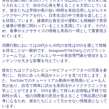
美容意識の高い女性のライフスタイルは自己ケアを日常に取
り入れることで、自分の心身を整えることを大切にしていま
す。彼女たちは早朝や夜の短い時間を有効活用しながらスキ
ンケアやヘアケアを行い、日常生活の中で美容を楽しむこと
を目指しています。健康的な食生活や運動にも積極的で美容
と健康が密接に関わっていることを意識しています。そのた
め、食事やエクササイズの情報も美容の一環として重要視さ
れています。
消費行動においては20代から30代の女性はSNSを通じて情報
を得ることが一般的です。InstagramやTikTokなどのプラット
フォームでは、インフルエンサーや美容専門家が発信するコ
ンテンツが大きな影響を与えています。
彼女たちはリアルなレビューやビフォーアフターの写真を参
考にし、自分に合った商品やトレンドを見つけ出します。ま
た、YouTubeでのチュートリアル動画や使用感レビューも人
気があり、自宅で簡単に試せる美容法やメイクテクニックを
学ぶことができます。SNSを通じて得られる情報は手軽で信
頼性が高く、他の消費者の意見が見えることで商品選びの参
考になるため、彼女たちにとって欠かせない情報源となって
います。