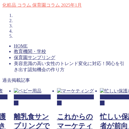
化粧品
コラム
保育園コラム
2025年1月
HOME
教育機関・学校
保育園サンプリング
美容意識の高い女性のトレンド変化に対応！関心を引
き出す認知機会の作り方
過去掲載記事
リン
保育園サンプリン
保育園サンプリン
保育園サンプ
グ
グ
グ
護
離乳食サン
これからの
忙しい保
き
プリングで
マーケティ
者が前向