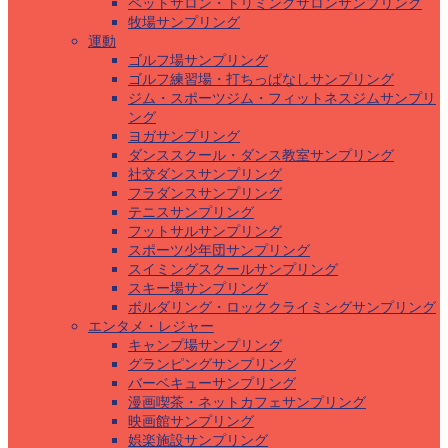
ペットサロン・トリミングサロンサンプリング
牧場サンプリング
運動
ゴルフ場サンプリング
ゴルフ練習場・打ちっぱなしサンプリング
ジム・スポーツジム・フィットネスジムサンプリ
ング
ヨガサンプリング
ダンススクール・ダンス教室サンプリング
社交ダンスサンプリング
フラダンスサンプリング
テニスサンプリング
フットサルサンプリング
スポーツ少年団サンプリング
スイミングスクールサンプリング
スキー場サンプリング
ボルダリング・ロッククライミングサンプリング
エンタメ・レジャー
キャンプ場サンプリング
グランピングサンプリング
バーベキューサンプリング
漫画喫茶・ネットカフェサンプリング
映画館サンプリング
娯楽施設サンプリング