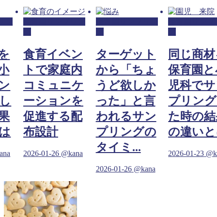
リン
保育園サンプリン
保育園サンプリン
保育園サンプ
グ
グ
グ
を
食育イベン
ターゲット
同じ商材
小
トで家庭内
から「ちょ
保育園と
ン
コミュニケ
うど欲しか
児科でサ
し
ーションを
った」と言
プリング
果
促進する配
われるサン
た時の結
は
布設計
プリングの
の違いと
タイミ...
ana
2026-01-26
@kana
2026-01-23
@k
2026-01-26
@kana