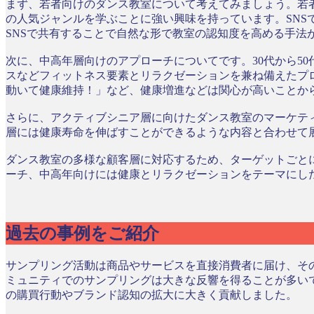
まず、若者向けのダンス教室について考えてみましょう。若者
の人気ジャンルを学ぶことに強い興味を持っています。SNS
SNSで共有することで自然な形で教室の認知度を高める手
次に、中高年層向けのアプローチについてです。30代から5
スなどフィットネス要素とリラクゼーションを兼ね備えたプ
動いて健康維持！」など、健康増進などは関心が高いことか
さらに、アクティブシニア層に向けたダンス教室のマーケテ
層には健康寿命を伸ばすことができるような内容と合わせて
ダンス教室の多様な顧客層に対応するため、ターゲットごと
ーチ、中高年向けには健康とリラクゼーションをテーマにし
過去の事例をご紹介
サンプリング活動は商品やサービスを直接消費者に届け、そ
ミュニティでのサンプリングは大きな反響を得ることが多い
の購買行動やブランド認知の拡大に大きく貢献しました。