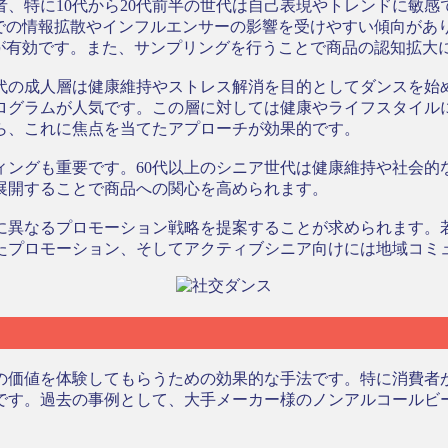
、特に10代から20代前半の世代は自己表現やトレンドに敏感で
での情報拡散やインフルエンサーの影響を受けやすい傾向があり
法が有効です。また、サンプリングを行うことで商品の認知拡大
0代の成人層は健康維持やストレス解消を目的としてダンスを
ログラムが人気です。この層に対しては健康やライフスタイル
ら、これに焦点を当てたアプローチが効果的です。
ィングも重要です。60代以上のシニア世代は健康維持や社会的
展開することで商品への関心を高められます。
に異なるプロモーション戦略を提案することが求められます。若
たプロモーション、そしてアクティブシニア向けには地域コミ
の価値を体験してもらうための効果的な手法です。特に消費者
です。過去の事例として、大手メーカー様のノンアルコールビ