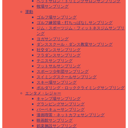
ペットサロン・トリミングサロンサンプリング
牧場サンプリング
運動
ゴルフ場サンプリング
ゴルフ練習場・打ちっぱなしサンプリング
ジム・スポーツジム・フィットネスジムサンプリ
ング
ヨガサンプリング
ダンススクール・ダンス教室サンプリング
社交ダンスサンプリング
フラダンスサンプリング
テニスサンプリング
フットサルサンプリング
スポーツ少年団サンプリング
スイミングスクールサンプリング
スキー場サンプリング
ボルダリング・ロッククライミングサンプリング
エンタメ・レジャー
キャンプ場サンプリング
グランピングサンプリング
バーベキューサンプリング
漫画喫茶・ネットカフェサンプリング
映画館サンプリング
娯楽施設サンプリング