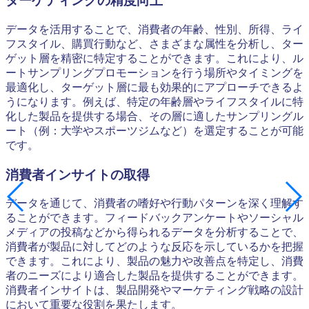
ターゲティングの精度向上
データを活用することで、消費者の年齢、性別、所得、ライ
フスタイル、購買行動など、さまざまな属性を分析し、ター
ゲット層を精密に特定することができます。これにより、ル
ートサンプリングプロモーションを行う場所やタイミングを
最適化し、ターゲット層に最も効果的にアプローチできるよ
うになります。例えば、特定の年齢層やライフスタイルに特
化した製品を提供する場合、その層に適したサンプリングル
ート（例：大学やスポーツジムなど）を選定することが可能
です。
消費者インサイトの取得
データを通じて、消費者の嗜好や行動パターンを深く理解す
ることができます。フィードバックアンケートやソーシャル
メディアの投稿などから得られるデータを分析することで、
消費者が製品に対してどのような反応を示しているかを把握
できます。これにより、製品の魅力や改善点を特定し、消費
者のニーズにより適合した製品を提供することができます。
消費者インサイトは、製品開発やマーケティング戦略の設計
において重要な役割を果たします。