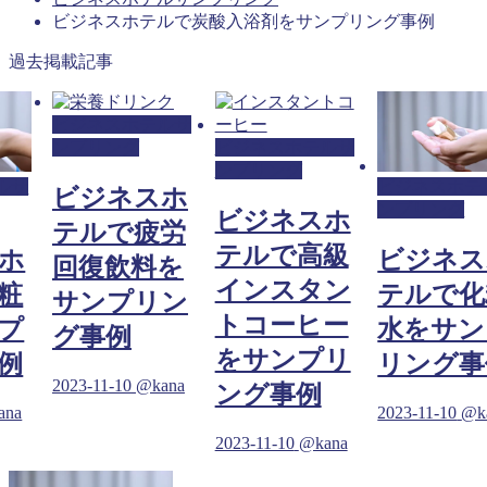
ビジネスホテルで炭酸入浴剤をサンプリング事例
過去掲載記事
ビジネスホテルサ
ンプリング
ビジネスホテルサ
ンプリング
ルサ
ビジネスホテ
ビジネスホ
ンプリング
ビジネスホ
テルで疲労
テルで高級
ホ
ビジネス
回復飲料を
インスタン
粧
テルで化
サンプリン
トコーヒー
プ
水をサン
グ事例
をサンプリ
例
リング事
2023-11-10
@kana
ング事例
ana
2023-11-10
@k
2023-11-10
@kana