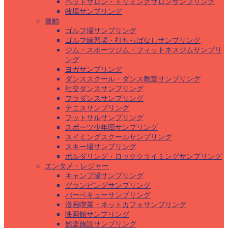
ペットサロン・トリミングサロンサンプリング
牧場サンプリング
運動
ゴルフ場サンプリング
ゴルフ練習場・打ちっぱなしサンプリング
ジム・スポーツジム・フィットネスジムサンプリ
ング
ヨガサンプリング
ダンススクール・ダンス教室サンプリング
社交ダンスサンプリング
フラダンスサンプリング
テニスサンプリング
フットサルサンプリング
スポーツ少年団サンプリング
スイミングスクールサンプリング
スキー場サンプリング
ボルダリング・ロッククライミングサンプリング
エンタメ・レジャー
キャンプ場サンプリング
グランピングサンプリング
バーベキューサンプリング
漫画喫茶・ネットカフェサンプリング
映画館サンプリング
娯楽施設サンプリング