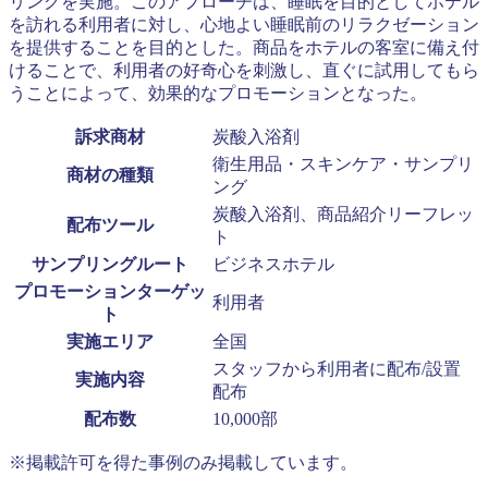
リングを実施。このアプローチは、睡眠を目的としてホテル
を訪れる利用者に対し、心地よい睡眠前のリラクゼーション
を提供することを目的とした。商品をホテルの客室に備え付
けることで、利用者の好奇心を刺激し、直ぐに試用してもら
うことによって、効果的なプロモーションとなった。
訴求商材
炭酸入浴剤
衛生用品・スキンケア・サンプリ
商材の種類
ング
炭酸入浴剤、商品紹介リーフレッ
配布ツール
ト
サンプリングルート
ビジネスホテル
プロモーションターゲッ
利用者
ト
実施エリア
全国
スタッフから利用者に配布/設置
実施内容
配布
配布数
10,000部
※掲載許可を得た事例のみ掲載しています。