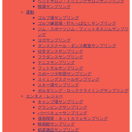
ペットサロン・トリミングサロンサンプリング
牧場サンプリング
運動
ゴルフ場サンプリング
ゴルフ練習場・打ちっぱなしサンプリング
ジム・スポーツジム・フィットネスジムサンプリ
ング
ヨガサンプリング
ダンススクール・ダンス教室サンプリング
社交ダンスサンプリング
フラダンスサンプリング
テニスサンプリング
フットサルサンプリング
スポーツ少年団サンプリング
スイミングスクールサンプリング
スキー場サンプリング
ボルダリング・ロッククライミングサンプリング
エンタメ・レジャー
キャンプ場サンプリング
グランピングサンプリング
バーベキューサンプリング
漫画喫茶・ネットカフェサンプリング
映画館サンプリング
娯楽施設サンプリング