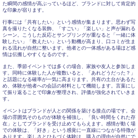
た瞬間の感情が高ぶっているほど、ブランドに対して肯定的
な印象が宿ります。
行事には「共有したい」という感情が集まります。思わず写
真を撮りたくなる装飾、「すごい」「楽しい」と声が漏れる
シーン。こうした反応とサンプリングが重なると「一緒に体
験したい」「教えたい」という動機が高まり、口コミが生ま
れる流れが自然に整います。他者との一体感がある場ほど感
情は伝搬しやすくなるのです。
また、季節イベントでは多くの場合、家族や友人と参加しま
す。同時に体験した人が複数いると、「あれどうだった？」
と話題になる確率が一気に高まります。共有の土台があるた
め、体験が他者への会話の材料として機能します。言葉にし
て振り返ることで印象が整理され、評価が強化されていきま
す。
イベントはブランドが人との関係を築ける接点の場です。会
場の雰囲気そのものが体験を補強し、「良い時間をくれた存
在」としてブランドを受け止めてもらえます。感情が動く場
での体験は、「好き」という感覚に一直線につながる特徴が
あります。楽しさとひもづく体験は、購入の理由が自然にで