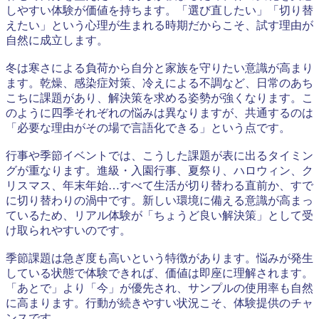
しやすい体験が価値を持ちます。「選び直したい」「切り替
えたい」という心理が生まれる時期だからこそ、試す理由が
自然に成立します。
冬は寒さによる負荷から自分と家族を守りたい意識が高まり
ます。乾燥、感染症対策、冷えによる不調など、日常のあち
こちに課題があり、解決策を求める姿勢が強くなります。こ
のように四季それぞれの悩みは異なりますが、共通するのは
「必要な理由がその場で言語化できる」という点です。
行事や季節イベントでは、こうした課題が表に出るタイミン
グが重なります。進級・入園行事、夏祭り、ハロウィン、ク
リスマス、年末年始…すべて生活が切り替わる直前か、すで
に切り替わりの渦中です。新しい環境に備える意識が高まっ
ているため、リアル体験が「ちょうど良い解決策」として受
け取られやすいのです。
季節課題は急ぎ度も高いという特徴があります。悩みが発生
している状態で体験できれば、価値は即座に理解されます。
「あとで」より「今」が優先され、サンプルの使用率も自然
に高まります。行動が続きやすい状況こそ、体験提供のチャ
ンスです。