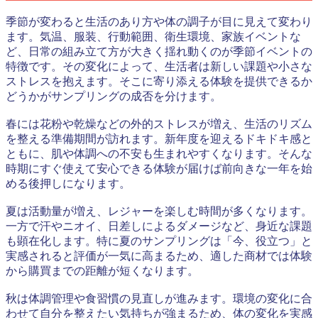
季節が変わると生活のあり方や体の調子が目に見えて変わり
ます。気温、服装、行動範囲、衛生環境、家族イベントな
ど、日常の組み立て方が大きく揺れ動くのが季節イベントの
特徴です。その変化によって、生活者は新しい課題や小さな
ストレスを抱えます。そこに寄り添える体験を提供できるか
どうかがサンプリングの成否を分けます。
春には花粉や乾燥などの外的ストレスが増え、生活のリズム
を整える準備期間が訪れます。新年度を迎えるドキドキ感と
ともに、肌や体調への不安も生まれやすくなります。そんな
時期にすぐ使えて安心できる体験が届けば前向きな一年を始
める後押しになります。
夏は活動量が増え、レジャーを楽しむ時間が多くなります。
一方で汗やニオイ、日差しによるダメージなど、身近な課題
も顕在化します。特に夏のサンプリングは「今、役立つ」と
実感されると評価が一気に高まるため、適した商材では体験
から購買までの距離が短くなります。
秋は体調管理や食習慣の見直しが進みます。環境の変化に合
わせて自分を整えたい気持ちが強まるため、体の変化を実感