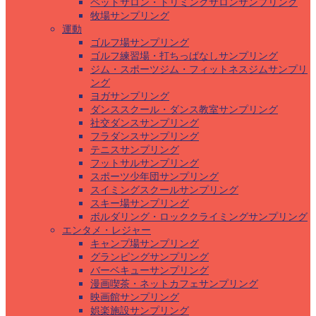
ペットサロン・トリミングサロンサンプリング
牧場サンプリング
運動
ゴルフ場サンプリング
ゴルフ練習場・打ちっぱなしサンプリング
ジム・スポーツジム・フィットネスジムサンプリ
ング
ヨガサンプリング
ダンススクール・ダンス教室サンプリング
社交ダンスサンプリング
フラダンスサンプリング
テニスサンプリング
フットサルサンプリング
スポーツ少年団サンプリング
スイミングスクールサンプリング
スキー場サンプリング
ボルダリング・ロッククライミングサンプリング
エンタメ・レジャー
キャンプ場サンプリング
グランピングサンプリング
バーベキューサンプリング
漫画喫茶・ネットカフェサンプリング
映画館サンプリング
娯楽施設サンプリング