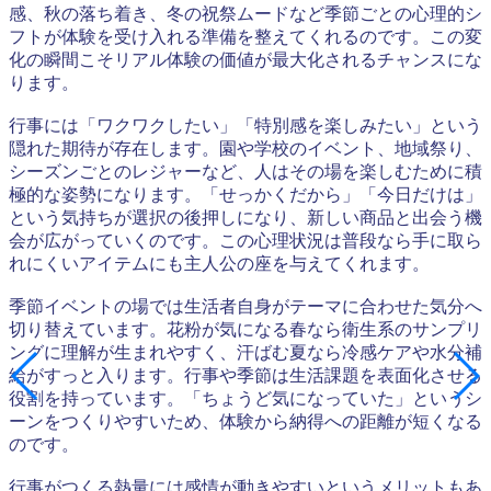
感、秋の落ち着き、冬の祝祭ムードなど季節ごとの心理的シ
フトが体験を受け入れる準備を整えてくれるのです。この変
化の瞬間こそリアル体験の価値が最大化されるチャンスにな
ります。
行事には「ワクワクしたい」「特別感を楽しみたい」という
隠れた期待が存在します。園や学校のイベント、地域祭り、
シーズンごとのレジャーなど、人はその場を楽しむために積
極的な姿勢になります。「せっかくだから」「今日だけは」
という気持ちが選択の後押しになり、新しい商品と出会う機
会が広がっていくのです。この心理状況は普段なら手に取ら
れにくいアイテムにも主人公の座を与えてくれます。
季節イベントの場では生活者自身がテーマに合わせた気分へ
切り替えています。花粉が気になる春なら衛生系のサンプリ
ングに理解が生まれやすく、汗ばむ夏なら冷感ケアや水分補
給がすっと入ります。行事や季節は生活課題を表面化させる
役割を持っています。「ちょうど気になっていた」というシ
ーンをつくりやすいため、体験から納得への距離が短くなる
のです。
行事がつくる熱量には感情が動きやすいというメリットもあ