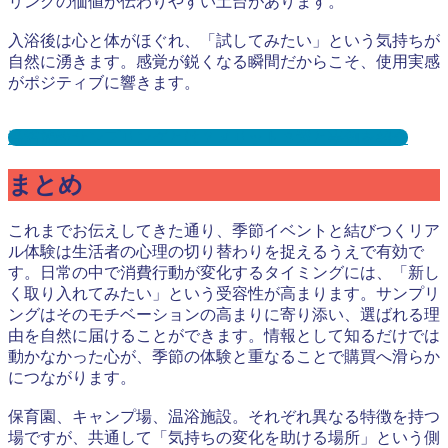
リングの価値が伝わりやすい土台があります。
入浴後は心と体がほぐれ、「試してみたい」という気持ちが
自然に湧きます。感覚が鋭くなる瞬間だからこそ、使用実感
がポジティブに響きます。
温浴施設サンプリングとは？メリット３選と事例を紹介
まとめ
これまでお伝えしてきた通り、季節イベントと結びつくリア
ル体験は生活者の心理の切り替わりを捉えるうえで有効で
す。日常の中で消費行動が変化するタイミングには、「新し
く取り入れてみたい」という受容性が高まります。サンプリ
ングはそのモチベーションの高まりに寄り添い、選ばれる理
由を自然に届けることができます。情報として知るだけでは
動かなかった心が、季節の体験と重なることで購買へ滑らか
につながります。
保育園、キャンプ場、温浴施設。それぞれ異なる特徴を持つ
場ですが、共通して「気持ちの変化を助ける場所」という側