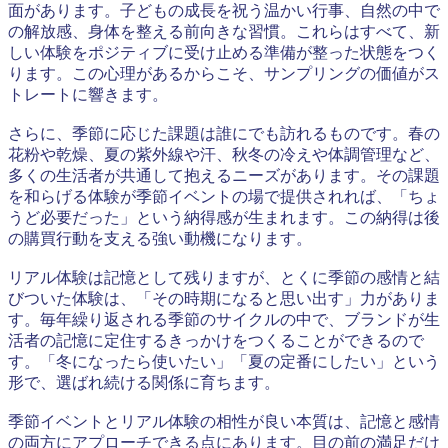
面があります。子どもの成長を祝う温かい行事、自然の中で
の解放感、身体を整える前向きな習慣。これらはすべて、新
しい体験をポジティブに受け止める準備が整った状態をつく
ります。この心理があるからこそ、サンプリングの価値がス
トレートに響きます。
さらに、季節に応じた課題は誰にでも訪れるものです。春の
花粉や乾燥、夏の紫外線や汗、秋冬の冷えや体調管理など、
多くの生活者が共通して抱えるニーズがあります。その課題
を和らげる体験が季節イベントの場で提供されれば、「ちょ
うど必要だった」という納得感が生まれます。この納得は後
の購買行動を支える強い動機になります。
リアル体験は記憶として残りますが、とくに季節の感情と結
びついた体験は、「その時期になると思い出す」力がありま
す。毎年繰り返される季節のサイクルの中で、ブランドが生
活者の記憶に定住するきっかけをつくることができるので
す。「冬になったら使いたい」「夏の定番にしたい」という
形で、選ばれ続ける関係に育ちます。
季節イベントとリアル体験の相性が良い本質は、記憶と感情
の両方にアプローチできる点にあります。目の前の満足だけ