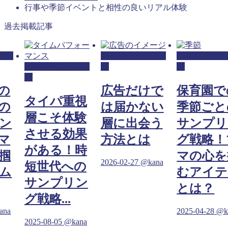
行事や季節イベントと相性の良いリアル体験
過去掲載記事
リン
保育園サンプリン
保育園サンプ
保育園サンプリン
グ
グ
グ
の
広告だけで
保育園で
タイパ重視
の
は届かない
季節ごと
層こそ体験
ン
層に出会う
サンプリ
させる効果
マ
方法とは
グ戦略！
がある！時
掴
マの心を
2026-02-27
@kana
短世代への
ム
むアイテ
サンプリン
とは？
グ戦略...
ana
2025-04-28
@k
2025-08-05
@kana