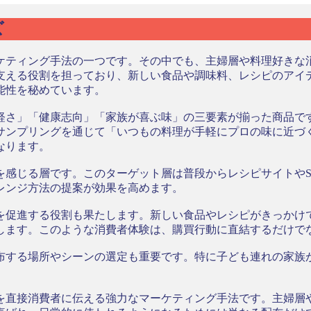
ズ
ケティング手法の一つです。その中でも、主婦層や料理好きな
支える役割を担っており、新しい食品や調味料、レシピのアイ
能性を秘めています。
軽さ」「健康志向」「家族が喜ぶ味」の三要素が揃った商品で
サンプリングを通じて「いつもの料理が手軽にプロの味に近づ
なります。
を感じる層です。このターゲット層は普段からレシピサイトやS
レンジ方法の提案が効果を高めます。
を促進する役割も果たします。新しい食品やレシピがきっかけ
します。このような消費者体験は、購買行動に直結するだけで
布する場所やシーンの選定も重要です。特に子ども連れの家族
を直接消費者に伝える強力なマーケティング手法です。主婦層