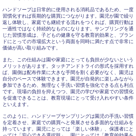
ハンドソープは日常的に使用される消耗品であるため、一度
習慣化すれば長期的な購買につながります。園児が園で繰り
返し体験し、家庭でも継続する流れをつくれば、購買行動は
一過性ではなく持続的なものになります。サンプリングを通
じた習慣形成は、子どもの健康を守る教育的効果と、ブラン
ドにとっての市場拡大という両面を同時に満たす点で非常に
価値が高い取り組みです。
また、この仕組みは園や家庭にとっても負担が少ないという
メリットがあります。タッチアンドトライの形式を採用すれ
ば、園側は配布作業に大きな手間を割く必要がなく、園児は
自分のペースで体験できます。園児が自発的に楽しみながら
参加できるため、無理なく手洗い習慣を強化できる点も利点
です。現場の負担を抑えつつ、園児の学びや家庭での習慣化
を促進できることは、教育現場にとって受け入れやすい条件
といえます。
このように、ハンドソープサンプリングは園児の手洗い習慣
を定着させ、家庭での購買へと発展させる多面的な仕組みを
持っています。園児にとっては「楽しい体験」、保護者にと
っては「安心できる選択肢」、園にとっては「教育的効果を