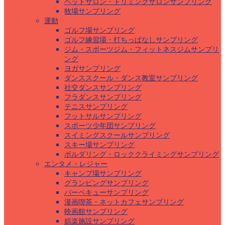
ペットサロン・トリミングサロンサンプリング
牧場サンプリング
運動
ゴルフ場サンプリング
ゴルフ練習場・打ちっぱなしサンプリング
ジム・スポーツジム・フィットネスジムサンプリ
ング
ヨガサンプリング
ダンススクール・ダンス教室サンプリング
社交ダンスサンプリング
フラダンスサンプリング
テニスサンプリング
フットサルサンプリング
スポーツ少年団サンプリング
スイミングスクールサンプリング
スキー場サンプリング
ボルダリング・ロッククライミングサンプリング
エンタメ・レジャー
キャンプ場サンプリング
グランピングサンプリング
バーベキューサンプリング
漫画喫茶・ネットカフェサンプリング
映画館サンプリング
娯楽施設サンプリング