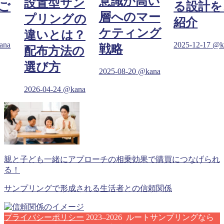
意識が高い
設置型サン
ご
る設計を
層へのマー
プリングの
紹介
ケティング
違いとは？
ana
2025-12-17
@k
戦略
配布方法の
選び方
2025-08-20
@kana
2026-04-24
@kana
親と子ども一緒にアプローチの相乗効果で購買につなげられ
る！
サンプリングで形成される生活者との信頼関係
プライバシーポリシー
2023–2026 ルートサンプリングなら