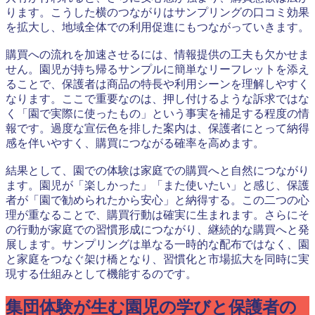
ります。こうした横のつながりはサンプリングの口コミ効果
を拡大し、地域全体での利用促進にもつながっていきます。
購買への流れを加速させるには、情報提供の工夫も欠かせま
せん。園児が持ち帰るサンプルに簡単なリーフレットを添え
ることで、保護者は商品の特長や利用シーンを理解しやすく
なります。ここで重要なのは、押し付けるような訴求ではな
く「園で実際に使ったもの」という事実を補足する程度の情
報です。過度な宣伝色を排した案内は、保護者にとって納得
感を伴いやすく、購買につながる確率を高めます。
結果として、園での体験は家庭での購買へと自然につながり
ます。園児が「楽しかった」「また使いたい」と感じ、保護
者が「園で勧められたから安心」と納得する。この二つの心
理が重なることで、購買行動は確実に生まれます。さらにそ
の行動が家庭での習慣形成につながり、継続的な購買へと発
展します。サンプリングは単なる一時的な配布ではなく、園
と家庭をつなぐ架け橋となり、習慣化と市場拡大を同時に実
現する仕組みとして機能するのです。
集団体験が生む園児の学びと保護者の