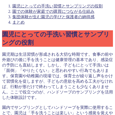
園児にとっての手洗い習慣とサンプリングの役割
園での体験が家庭での購買につながる仕組み
集団体験が生む園児の学びと保護者の納得感
まとめ
園児にとっての手洗い習慣とサンプリ
ングの役割
園児期は生活習慣が形成される大切な時期です。食事の前や
外遊びの後に手を洗うことは健康管理の基本であり、感染症
の予防にも直結します。しかし、子どもにとって手洗いは
「面倒」「やりたくない」と思われやすい行為でもありま
す。保育園や幼稚園の現場では、保育士が繰り返し声をかけ
て習慣化を促しますが、子どもの意欲を高める工夫がなけれ
ば、行動が形だけで終わってしまうことも少なくありませ
ん。ここで役立つのが、ハンドソープのサンプリングを活用
した体験設計です。
園内でサンプリングとしてハンドソープを実際に使用するこ
とで、園児は「手を洗うことは楽しい」という感覚を覚えや