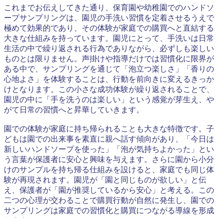
これまでお伝えしてきた通り、保育園や幼稚園でのハンドソ
ープサンプリングは、園児の手洗い習慣を定着させるうえで
極めて効果的であり、その体験が家庭での購買へと直結する
大きな仕組みを持っています。園児にとって、手洗いは日常
生活の中で繰り返される行為でありながら、必ずしも楽しい
ものとは限りません。声掛けや指導だけでは習慣化に限界が
ある中で、サンプリングを通じて「泡立つ楽しさ」「香りの
心地よさ」を体験することは、行動を前向きに変えるきっか
けとなります。この小さな成功体験が繰り返されることで、
園児の中に「手を洗うのは楽しい」という感覚が芽生え、や
がて日常の習慣へと昇華していきます。
園での体験が家庭に持ち帰られることも大きな特徴です。子
どもは園での出来事を素直に親へ話す傾向があり、「今日は
新しいハンドソープを使った」「泡が気持ちよかった」とい
う言葉が保護者に安心と興味を与えます。さらに園から小分
けのサンプルを持ち帰る仕組みを設けると、家庭でも同じ体
験が再現されます。園児が「園と同じものが欲しい」と伝
え、保護者が「園が推奨しているから安心」と考える。この
二つの心理が交わることで購買行動が自然に発生し、園での
サンプリングは家庭での習慣化と購買につながる導線を形成