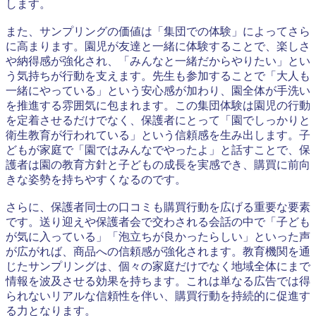
します。
また、サンプリングの価値は「集団での体験」によってさら
に高まります。園児が友達と一緒に体験することで、楽しさ
や納得感が強化され、「みんなと一緒だからやりたい」とい
う気持ちが行動を支えます。先生も参加することで「大人も
一緒にやっている」という安心感が加わり、園全体が手洗い
を推進する雰囲気に包まれます。この集団体験は園児の行動
を定着させるだけでなく、保護者にとって「園でしっかりと
衛生教育が行われている」という信頼感を生み出します。子
どもが家庭で「園ではみんなでやったよ」と話すことで、保
護者は園の教育方針と子どもの成長を実感でき、購買に前向
きな姿勢を持ちやすくなるのです。
さらに、保護者同士の口コミも購買行動を広げる重要な要素
です。送り迎えや保護者会で交わされる会話の中で「子ども
が気に入っている」「泡立ちが良かったらしい」といった声
が広がれば、商品への信頼感が強化されます。教育機関を通
じたサンプリングは、個々の家庭だけでなく地域全体にまで
情報を波及させる効果を持ちます。これは単なる広告では得
られないリアルな信頼性を伴い、購買行動を持続的に促進す
る力となります。