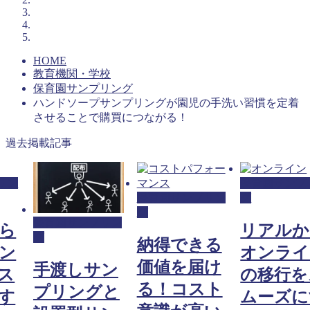
HOME
教育機関・学校
保育園サンプリング
ハンドソープサンプリングが園児の手洗い習慣を定着
させることで購買につながる！
過去掲載記事
リン
保育園サンプ
保育園サンプリン
グ
グ
保育園サンプリン
ら
リアルか
グ
納得できる
ン
オンライ
価値を届け
手渡しサン
ス
の移行を
る！コスト
プリングと
す
ムーズに