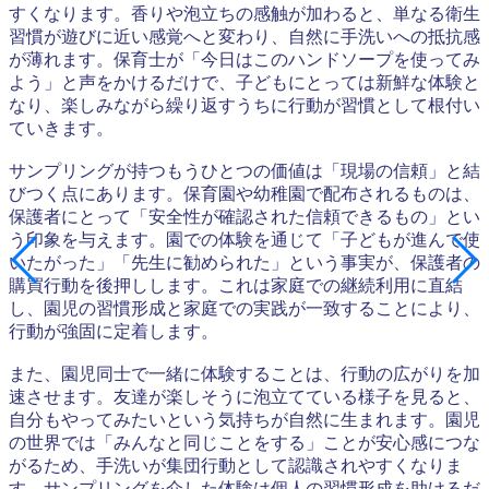
すくなります。香りや泡立ちの感触が加わると、単なる衛生
習慣が遊びに近い感覚へと変わり、自然に手洗いへの抵抗感
が薄れます。保育士が「今日はこのハンドソープを使ってみ
よう」と声をかけるだけで、子どもにとっては新鮮な体験と
なり、楽しみながら繰り返すうちに行動が習慣として根付い
ていきます。
サンプリングが持つもうひとつの価値は「現場の信頼」と結
びつく点にあります。保育園や幼稚園で配布されるものは、
保護者にとって「安全性が確認された信頼できるもの」とい
う印象を与えます。園での体験を通じて「子どもが進んで使
いたがった」「先生に勧められた」という事実が、保護者の
購買行動を後押しします。これは家庭での継続利用に直結
し、園児の習慣形成と家庭での実践が一致することにより、
行動が強固に定着します。
また、園児同士で一緒に体験することは、行動の広がりを加
速させます。友達が楽しそうに泡立てている様子を見ると、
自分もやってみたいという気持ちが自然に生まれます。園児
の世界では「みんなと同じことをする」ことが安心感につな
がるため、手洗いが集団行動として認識されやすくなりま
す。サンプリングを介した体験は個人の習慣形成を助けるだ