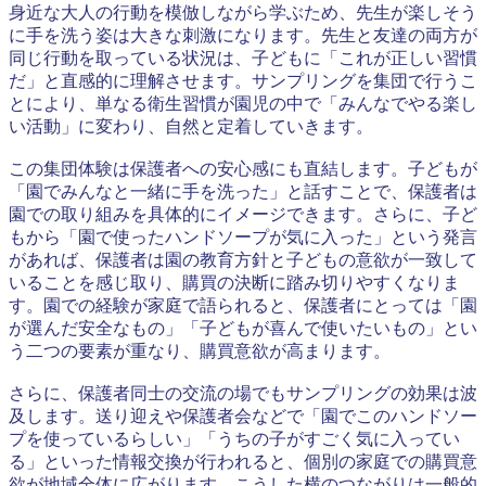
身近な大人の行動を模倣しながら学ぶため、先生が楽しそう
に手を洗う姿は大きな刺激になります。先生と友達の両方が
同じ行動を取っている状況は、子どもに「これが正しい習慣
だ」と直感的に理解させます。サンプリングを集団で行うこ
とにより、単なる衛生習慣が園児の中で「みんなでやる楽し
い活動」に変わり、自然と定着していきます。
この集団体験は保護者への安心感にも直結します。子どもが
「園でみんなと一緒に手を洗った」と話すことで、保護者は
園での取り組みを具体的にイメージできます。さらに、子ど
もから「園で使ったハンドソープが気に入った」という発言
があれば、保護者は園の教育方針と子どもの意欲が一致して
いることを感じ取り、購買の決断に踏み切りやすくなりま
す。園での経験が家庭で語られると、保護者にとっては「園
が選んだ安全なもの」「子どもが喜んで使いたいもの」とい
う二つの要素が重なり、購買意欲が高まります。
さらに、保護者同士の交流の場でもサンプリングの効果は波
及します。送り迎えや保護者会などで「園でこのハンドソー
プを使っているらしい」「うちの子がすごく気に入ってい
る」といった情報交換が行われると、個別の家庭での購買意
欲が地域全体に広がります。こうした横のつながりは一般的