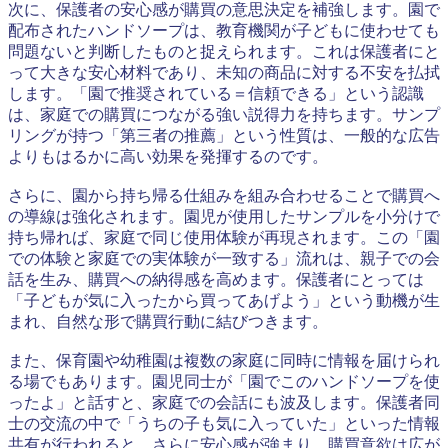
次に、保護者の安心感が購買の意思決定を補強します。園で
配布されたハンドソープは、教育機関が子どもに使わせても
問題ないと判断したものと捉えられます。これは保護者にと
って大きな安心材料であり、未知の商品に対する不安を払拭
します。「園で推奨されている＝信頼できる」という認識
は、家庭での購買につながる強い説得力を持ちます。サンプ
リングが持つ「第三者の推薦」という性質は、一般的な広告
よりもはるかに高い効果を発揮するのです。
さらに、園から持ち帰る仕組みを組み合わせることで購買へ
の導線は強化されます。園児が使用したサンプルを小分けで
持ち帰れば、家庭で同じ使用体験が再現されます。この「園
での体験と家庭での実体験が一致する」流れは、親子での会
話を生み、購買への納得感を高めます。保護者にとっては
「子どもが気に入ったから買ってあげよう」という動機が生
まれ、自然な形で購買行動に結びつきます。
また、保育園や幼稚園は複数の家庭に同時に情報を届けられ
る場でもあります。園児同士が「園でこのハンドソープを使
ったよ」と話すと、家庭での会話にも波及します。保護者同
士の交流の中で「うちの子も気に入っていた」といった情報
共有が行われると、さらに安心感が強まり、購買意欲は広が