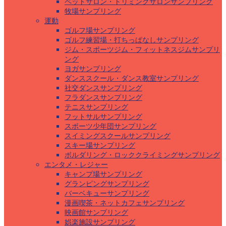
ペットサロン・トリミングサロンサンプリング
牧場サンプリング
運動
ゴルフ場サンプリング
ゴルフ練習場・打ちっぱなしサンプリング
ジム・スポーツジム・フィットネスジムサンプリ
ング
ヨガサンプリング
ダンススクール・ダンス教室サンプリング
社交ダンスサンプリング
フラダンスサンプリング
テニスサンプリング
フットサルサンプリング
スポーツ少年団サンプリング
スイミングスクールサンプリング
スキー場サンプリング
ボルダリング・ロッククライミングサンプリング
エンタメ・レジャー
キャンプ場サンプリング
グランピングサンプリング
バーベキューサンプリング
漫画喫茶・ネットカフェサンプリング
映画館サンプリング
娯楽施設サンプリング