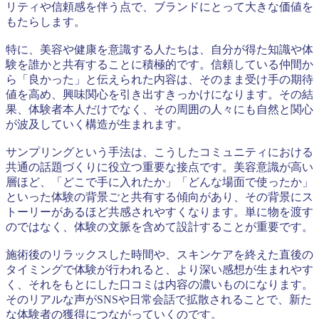
リティや信頼感を伴う点で、ブランドにとって大きな価値を
もたらします。
特に、美容や健康を意識する人たちは、自分が得た知識や体
験を誰かと共有することに積極的です。信頼している仲間か
ら「良かった」と伝えられた内容は、そのまま受け手の期待
値を高め、興味関心を引き出すきっかけになります。その結
果、体験者本人だけでなく、その周囲の人々にも自然と関心
が波及していく構造が生まれます。
サンプリングという手法は、こうしたコミュニティにおける
共通の話題づくりに役立つ重要な接点です。美容意識が高い
層ほど、「どこで手に入れたか」「どんな場面で使ったか」
といった体験の背景ごと共有する傾向があり、その背景にス
トーリーがあるほど共感されやすくなります。単に物を渡す
のではなく、体験の文脈を含めて設計することが重要です。
施術後のリラックスした時間や、スキンケアを終えた直後の
タイミングで体験が行われると、より深い感想が生まれやす
く、それをもとにした口コミは内容の濃いものになります。
そのリアルな声がSNSや日常会話で拡散されることで、新た
な体験者の獲得につながっていくのです。