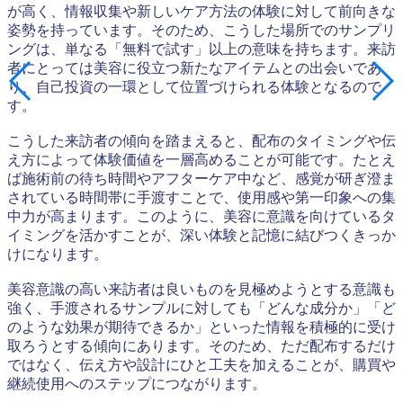
が高く、情報収集や新しいケア方法の体験に対して前向きな
姿勢を持っています。そのため、こうした場所でのサンプリ
ングは、単なる「無料で試す」以上の意味を持ちます。来訪
者にとっては美容に役立つ新たなアイテムとの出会いであ
り、自己投資の一環として位置づけられる体験となるので
す。
こうした来訪者の傾向を踏まえると、配布のタイミングや伝
え方によって体験価値を一層高めることが可能です。たとえ
ば施術前の待ち時間やアフターケア中など、感覚が研ぎ澄ま
されている時間帯に手渡すことで、使用感や第一印象への集
中力が高まります。このように、美容に意識を向けているタ
イミングを活かすことが、深い体験と記憶に結びつくきっか
けになります。
美容意識の高い来訪者は良いものを見極めようとする意識も
強く、手渡されるサンプルに対しても「どんな成分か」「ど
のような効果が期待できるか」といった情報を積極的に受け
取ろうとする傾向にあります。そのため、ただ配布するだけ
ではなく、伝え方や設計にひと工夫を加えることが、購買や
継続使用へのステップにつながります。