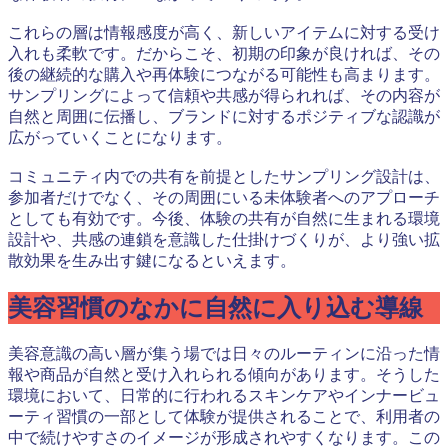
これらの層は情報感度が高く、新しいアイテムに対する受け
入れも柔軟です。だからこそ、初期の印象が良ければ、その
後の継続的な購入や再体験につながる可能性も高まります。
サンプリングによって信頼や共感が得られれば、その内容が
自然と周囲に伝播し、ブランドに対するポジティブな認識が
広がっていくことになります。
コミュニティ内での共有を前提としたサンプリング設計は、
参加者だけでなく、その周囲にいる未体験者へのアプローチ
としても有効です。今後、体験の共有が自然に生まれる環境
設計や、共感の連鎖を意識した仕掛けづくりが、より強い拡
散効果を生み出す鍵になるといえます。
美容習慣のなかに自然に入り込む導線
美容意識の高い層が集う場では日々のルーティンに沿った情
報や商品が自然と受け入れられる傾向があります。そうした
環境において、日常的に行われるスキンケアやインナービュ
ーティ習慣の一部として体験が提供されることで、利用者の
中で続けやすさのイメージが形成されやすくなります。この