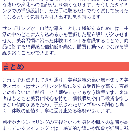
な違いや変化への意識がより強くなります。そうしたタイミ
ングでの導線設計は、ただ手に取るだけでなく試して続けた
くなるという気持ちを引き出す効果を持ちます。
サンプリングが「自然な導入」として機能するためには、生
活の中のどこに入り込めるかを意識した配布設計が欠かせま
せん。美容習慣に沿った体験ポイントを意識することで、商
品に対する納得感と信頼感を高め、購買行動へとつながる導
線を築くことができます。
まとめ
これまでお伝えしてきた通り、美容意識の高い層が集まる美
活スポットはサンプリング体験に対する受容性が高く、商品
との出会いに「納得」と「期待」がともなう環境です。来訪
者はもともと美容に関心を持ち、情報収集や自己投資を惜し
まない傾向があるため、手渡されたサンプルへの関心も高
く、体験の価値を丁寧に受け止める姿勢があります。
施術やカウンセリングの直後といった身体や肌への意識が高
まっているタイミングでは、感覚的な違いや印象が鮮明に残