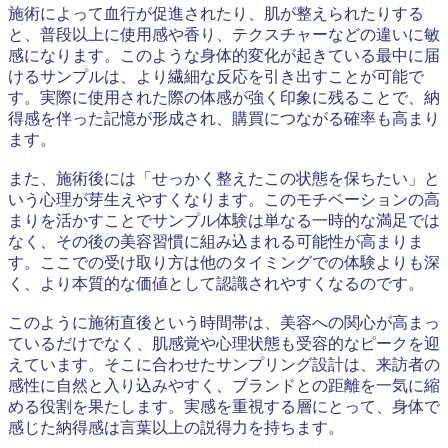
施術によって血行が促進されたり、肌が整えられたりする
と、普段以上に使用感や香り、テクスチャーなどの違いに敏
感になります。このような身体的変化が起きている最中に届
けるサンプルは、より繊細な反応を引き出すことが可能で
す。実際に使用された際の体感が強く印象に残ることで、納
得感を伴った記憶が形成され、購買につながる確率も高まり
ます。
また、施術後には「せっかく整えたこの状態を保ちたい」と
いう心理が芽生えやすくなります。このモチベーションの高
まりを活かすことでサンプル体験は単なる一時的な満足では
なく、その後の美容習慣に組み込まれる可能性が高まりま
す。ここでの受け取り方は他のタイミングでの体験よりも深
く、より本質的な価値として認識されやすくなるのです。
このように施術直後という時間帯は、美容への関心が高まっ
ているだけでなく、肌感覚や心理状態も受容的なピークを迎
えています。そこに合わせたサンプリング設計は、来訪者の
感性に自然と入り込みやすく、ブランドとの距離を一気に縮
める役割を果たします。実感を重視する層にとって、身体で
感じた納得感は言葉以上の説得力を持ちます。