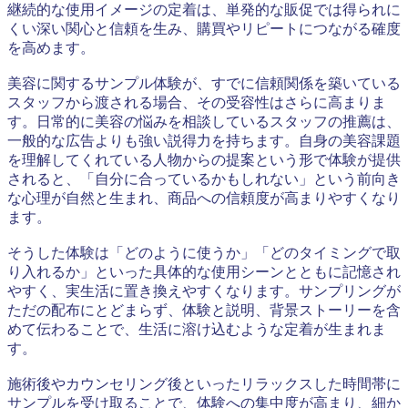
継続的な使用イメージの定着は、単発的な販促では得られに
くい深い関心と信頼を生み、購買やリピートにつながる確度
を高めます。
美容に関するサンプル体験が、すでに信頼関係を築いている
スタッフから渡される場合、その受容性はさらに高まりま
す。日常的に美容の悩みを相談しているスタッフの推薦は、
一般的な広告よりも強い説得力を持ちます。自身の美容課題
を理解してくれている人物からの提案という形で体験が提供
されると、「自分に合っているかもしれない」という前向き
な心理が自然と生まれ、商品への信頼度が高まりやすくなり
ます。
そうした体験は「どのように使うか」「どのタイミングで取
り入れるか」といった具体的な使用シーンとともに記憶され
やすく、実生活に置き換えやすくなります。サンプリングが
ただの配布にとどまらず、体験と説明、背景ストーリーを含
めて伝わることで、生活に溶け込むような定着が生まれま
す。
施術後やカウンセリング後といったリラックスした時間帯に
サンプルを受け取ることで、体験への集中度が高まり、細か