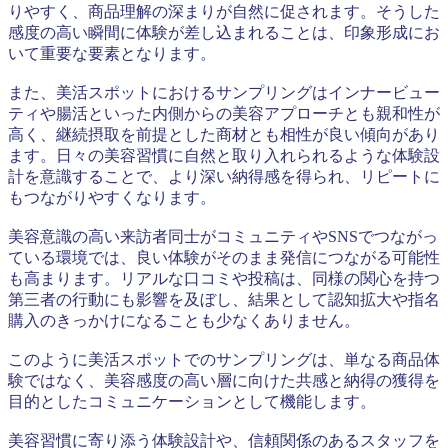
りやすく、商品理解の深まりが自然に促されます。そうした
感度の高い瞬間に体験が差し込まれることは、印象形成にお
いて重要な要素となります。
また、美活スポットにおけるサンプリングはインナービュー
ティや腸活といった内側からの美容アプローチとも親和性が
高く、継続摂取を前提とした商材とも相性が良い傾向があり
ます。日々の美容習慣に自然と取り入れられるような体験設
計を意識することで、より深い納得感を得られ、リピートに
もつながりやすくなります。
美容意識の高い来訪者同士がコミュニティやSNSでつながっ
ている環境では、良い体験がそのまま発信につながる可能性
も高まります。リアルな口コミや投稿は、同様の関心を持つ
第三者の行動にも影響を及ぼし、結果として認知拡大や指名
購入のきっかけになることも少なくありません。
このように美活スポットでのサンプリングは、単なる商品体
験ではなく、美容感度の高い層に向けた共感と納得の獲得を
目的としたコミュニケーションとして機能します。
美容習慣に寄り添う体験設計や、信頼関係のあるスタッフを