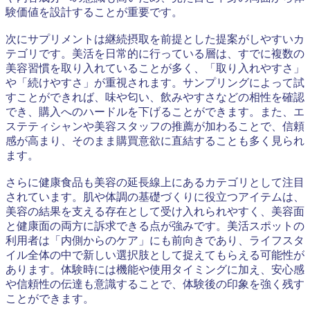
験価値を設計することが重要です。
次にサプリメントは継続摂取を前提とした提案がしやすいカ
テゴリです。美活を日常的に行っている層は、すでに複数の
美容習慣を取り入れていることが多く、「取り入れやすさ」
や「続けやすさ」が重視されます。サンプリングによって試
すことができれば、味や匂い、飲みやすさなどの相性を確認
でき、購入へのハードルを下げることができます。また、エ
ステティシャンや美容スタッフの推薦が加わることで、信頼
感が高まり、そのまま購買意欲に直結することも多く見られ
ます。
さらに健康食品も美容の延長線上にあるカテゴリとして注目
されています。肌や体調の基礎づくりに役立つアイテムは、
美容の結果を支える存在として受け入れられやすく、美容面
と健康面の両方に訴求できる点が強みです。美活スポットの
利用者は「内側からのケア」にも前向きであり、ライフスタ
イル全体の中で新しい選択肢として捉えてもらえる可能性が
あります。体験時には機能や使用タイミングに加え、安心感
や信頼性の伝達も意識することで、体験後の印象を強く残す
ことができます。