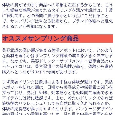
体験の質がそのまま商品への印象を左右するからこそ、こう
した鋭敏な感覚が生まれるタイミングを活かす設計は、非常
に有効です。どの瞬間に届けるかという点にこだわること
で、サンプリングは単なる配布から、ブランド体験へと進化
させることが可能になります。
オススメサンプリング商品
美容意識の高い層が集まる美活スポットにおいて、どのよう
な商材を選ぶかはサンプリング施策の成果を大きく左右しま
す。なかでも、美容ドリンク・サプリメント・健康食品とい
ったカテゴリは、美容習慣との親和性が高く、体験から継続
購入へとつながりやすい傾向があります。
まず美容ドリンクは飲用による手軽な体験が魅力です。美活
スポットを訪れる層は、日頃から美容成分や栄養素に関心を
持っており、見た目や味、効果感などを短時間で確認できる
アイテムには特に敏感です。また、冷たいドリンクであれば
施術後のリフレッシュとしても自然に取り入れられるため、
体験の納得感が高まりやすくなります。パッケージデザイン
や内容成分への意識も高いため、見た目と中身の両面から体