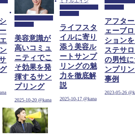
サン
エステサロン
エステサロンサン
プリング
プリング
エステサロンサン
シ
アフター
プリング
ライフスタ
ー
ェーブロ
イルに寄り
美容意識が
エ
ションを
添う美容ル
高いコミュ
ン
ステサロ
ートサンプ
ニティでこ
サ
の男性に
リングの魅
そ効果を発
グ
ンプリン
力を徹底解
揮するサン
事例
説
プリング
ana
2023-05-26
@k
2025-10-17
@kana
2025-10-20
@kana