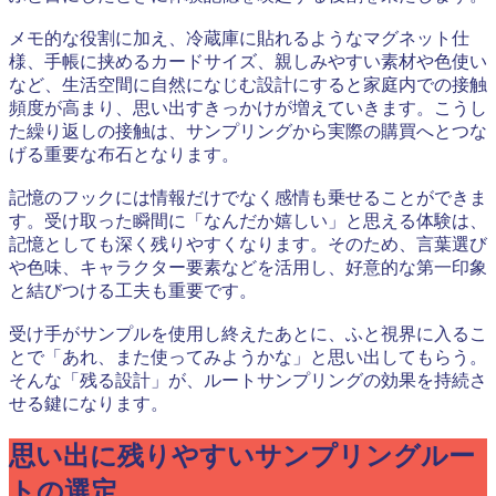
メモ的な役割に加え、冷蔵庫に貼れるようなマグネット仕
様、手帳に挟めるカードサイズ、親しみやすい素材や色使い
など、生活空間に自然になじむ設計にすると家庭内での接触
頻度が高まり、思い出すきっかけが増えていきます。こうし
た繰り返しの接触は、サンプリングから実際の購買へとつな
げる重要な布石となります。
記憶のフックには情報だけでなく感情も乗せることができま
す。受け取った瞬間に「なんだか嬉しい」と思える体験は、
記憶としても深く残りやすくなります。そのため、言葉選び
や色味、キャラクター要素などを活用し、好意的な第一印象
と結びつける工夫も重要です。
受け手がサンプルを使用し終えたあとに、ふと視界に入るこ
とで「あれ、また使ってみようかな」と思い出してもらう。
そんな「残る設計」が、ルートサンプリングの効果を持続さ
せる鍵になります。
思い出に残りやすいサンプリングルー
トの選定