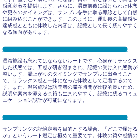
感覚刺激を提供します。さらに、滑走前後に設けられた休憩
や更衣のタイミングは、サンプルを手に取る導線として自然
に組み込むことができます。このように、運動後の高揚感や
達成感とともに体験した内容は、記憶として長く残りやすく
なる傾向があります。
スキー場サンプリングとは？メリット３選と事例を紹介
温浴施設も忘れてはならないルートです。心身がリラックス
した状態では、五感が研ぎ澄まされ、記憶の受け入れ態勢が
整います。湯上がりのタイミングでサンプルに出会うこと
で、リラックス感と一体になった体験として定着するので
す。また、温浴施設は訪問者の滞在時間が比較的長いため、
説明や案内を添える余裕も生まれやすく、記憶に残るコミュ
ニケーション設計が可能になります。
温浴施設サンプリングとは？メリット３選と事例を紹介
サンプリングの記憶定着を目的とする場合、「どこで届ける
か」というルート選定は極めて重要です。体験の質や感情の