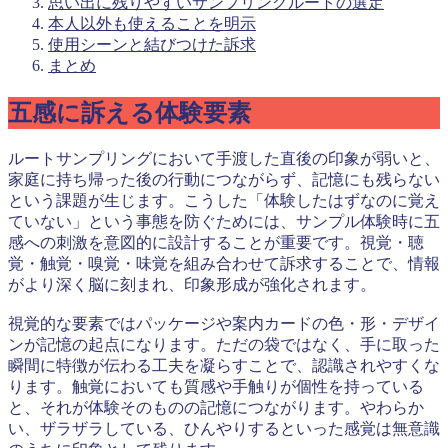
思い出に残りやすいサンプリングルートの選定
本人以外も使えることを明示
使用シーンと結びつけた訴求
まとめ
五感に訴える体験要素
ルートサンプリングにおいて手渡した直後の印象が弱いと、
家庭に持ち帰った後の行動につながらず、記憶にも残らない
という課題が生じます。こうした「体験したはずなのに覚え
ていない」という事態を防ぐためには、サンプル体験時に五
感への刺激を意図的に設計することが重要です。視覚・聴
覚・触覚・嗅覚・味覚を組み合わせて訴求することで、情報
がより深く脳に刻まれ、印象形成が強化されます。
視覚的な要素ではパッケージや案内カードの色・形・デザイ
ンが記憶の起点になります。ただの袋ではなく、手に取った
瞬間に特徴が伝わる工夫を凝らすことで、認識されやすくな
ります。触覚においても質感や手触りが個性を持っている
と、それが体験そのものの記憶につながります。やわらか
い、ザラザラしている、ひんやりするといった感覚は無意識