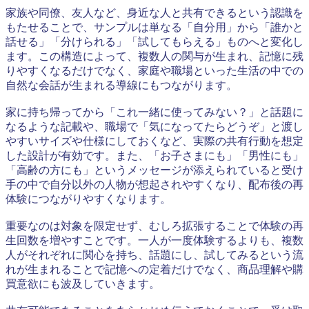
家族や同僚、友人など、身近な人と共有できるという認識を
もたせることで、サンプルは単なる「自分用」から「誰かと
話せる」「分けられる」「試してもらえる」ものへと変化し
ます。この構造によって、複数人の関与が生まれ、記憶に残
りやすくなるだけでなく、家庭や職場といった生活の中での
自然な会話が生まれる導線にもつながります。
家に持ち帰ってから「これ一緒に使ってみない？」と話題に
なるような記載や、職場で「気になってたらどうぞ」と渡し
やすいサイズや仕様にしておくなど、実際の共有行動を想定
した設計が有効です。また、「お子さまにも」「男性にも」
「高齢の方にも」というメッセージが添えられていると受け
手の中で自分以外の人物が想起されやすくなり、配布後の再
体験につながりやすくなります。
重要なのは対象を限定せず、むしろ拡張することで体験の再
生回数を増やすことです。一人が一度体験するよりも、複数
人がそれぞれに関心を持ち、話題にし、試してみるという流
れが生まれることで記憶への定着だけでなく、商品理解や購
買意欲にも波及していきます。