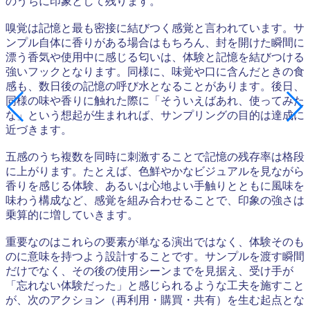
のうちに印象として残ります。
嗅覚は記憶と最も密接に結びつく感覚と言われています。サ
ンプル自体に香りがある場合はもちろん、封を開けた瞬間に
漂う香気や使用中に感じる匂いは、体験と記憶を結びつける
強いフックとなります。同様に、味覚や口に含んだときの食
感も、数日後の記憶の呼び水となることがあります。後日、
同様の味や香りに触れた際に「そういえばあれ、使ってみた
な」という想起が生まれれば、サンプリングの目的は達成に
近づきます。
五感のうち複数を同時に刺激することで記憶の残存率は格段
に上がります。たとえば、色鮮やかなビジュアルを見ながら
香りを感じる体験、あるいは心地よい手触りとともに風味を
味わう構成など、感覚を組み合わせることで、印象の強さは
乗算的に増していきます。
重要なのはこれらの要素が単なる演出ではなく、体験そのも
のに意味を持つよう設計することです。サンプルを渡す瞬間
だけでなく、その後の使用シーンまでを見据え、受け手が
「忘れない体験だった」と感じられるような工夫を施すこと
が、次のアクション（再利用・購買・共有）を生む起点とな