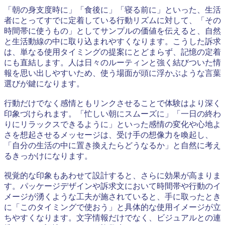
「朝の身支度時に」「食後に」「寝る前に」といった、生活
者にとってすでに定着している行動リズムに対して、「その
時間帯に使うもの」としてサンプルの価値を伝えると、自然
と生活動線の中に取り込まれやすくなります。こうした訴求
は、単なる使用タイミングの提案にとどまらず、記憶の定着
にも直結します。人は日々のルーティンと強く結びついた情
報を思い出しやすいため、使う場面が頭に浮かぶような言葉
選びが鍵になります。
行動だけでなく感情ともリンクさせることで体験はより深く
印象づけられます。「忙しい朝にスムーズに」「一日の終わ
りにリラックスできるように」といった感情の変化や心地よ
さを想起させるメッセージは、受け手の想像力を喚起し、
「自分の生活の中に置き換えたらどうなるか」と自然に考え
るきっかけになります。
視覚的な印象もあわせて設計すると、さらに効果が高まりま
す。パッケージデザインや訴求文において時間帯や行動のイ
メージが湧くような工夫が施されていると、手に取ったとき
に「このタイミングで使おう」と具体的な使用イメージが立
ちやすくなります。文字情報だけでなく、ビジュアルとの連