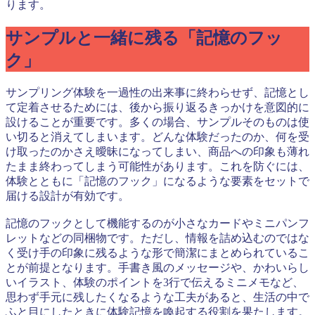
ります。
サンプルと一緒に残る「記憶のフッ
ク」
サンプリング体験を一過性の出来事に終わらせず、記憶とし
て定着させるためには、後から振り返るきっかけを意図的に
設けることが重要です。多くの場合、サンプルそのものは使
い切ると消えてしまいます。どんな体験だったのか、何を受
け取ったのかさえ曖昧になってしまい、商品への印象も薄れ
たまま終わってしまう可能性があります。これを防ぐには、
体験とともに「記憶のフック」になるような要素をセットで
届ける設計が有効です。
記憶のフックとして機能するのが小さなカードやミニパンフ
レットなどの同梱物です。ただし、情報を詰め込むのではな
く受け手の印象に残るような形で簡潔にまとめられているこ
とが前提となります。手書き風のメッセージや、かわいらし
いイラスト、体験のポイントを3行で伝えるミニメモなど、
思わず手元に残したくなるような工夫があると、生活の中で
ふと目にしたときに体験記憶を喚起する役割を果たします。