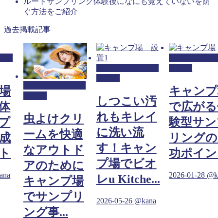
ルートサンプリング体験後になにも覚えていないを防
ぐ方法をご紹介
過去掲載記事
ンプ
キャンプ場サ
キャンプ場サンプ
リング
リング
キャンプ場サンプ
場
キャンプ
リング
しつこい汚
体
で広がる
れもキレイ
虫よけクリ
プ
験型サン
に洗い流
ームを快適
成
リングの
す！キャン
なアウトド
ト
功ポイン
プ場でビオ
アのために
ana
2026-01-28
@k
レu Kitche...
キャンプ場
でサンプリ
2026-05-26
@kana
ング事...