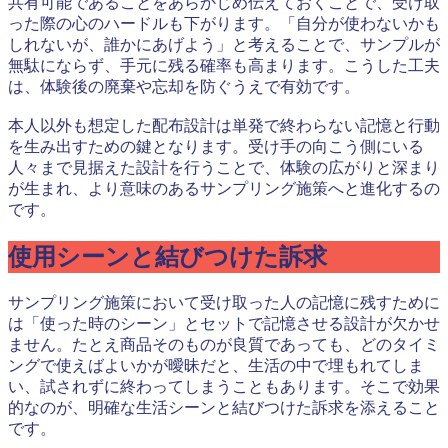
共有可能であることをあらかじめ伝えておくことで、受け取
った際の心のハードルも下がります。「自分が使わないかも
しれないが、誰かにあげよう」と考えることで、サンプルが
無駄にならず、手元に残る確率も高まります。こうした工夫
は、体験後の廃棄や忘却を防ぐうえで有効です。
本人以外も想定した配布設計は単発で終わらない記憶と行動
を生み出すための鍵となります。受け手の向こう側にいる
人々まで見据えた設計を行うことで、体験の広がりと深まり
が生まれ、より意味のあるサンプリング施策へと進化するの
です。
使用シーンと結びつけた訴求
サンプリング施策において受け取った人の記憶に残すために
は「使った時のシーン」とセットで記憶させる設計が欠かせ
ません。たとえ商品そのものが良質であっても、どのタイミ
ングで使えばよいかが曖昧だと、生活の中で埋もれてしま
い、試されずに終わってしまうこともあります。そこで効果
的なのが、明確な生活シーンと結びつけた訴求を添えること
です。