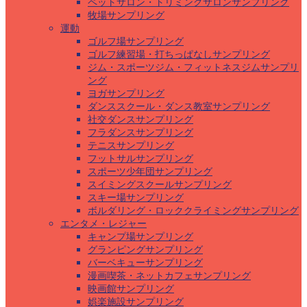
ペットサロン・トリミングサロンサンプリング
牧場サンプリング
運動
ゴルフ場サンプリング
ゴルフ練習場・打ちっぱなしサンプリング
ジム・スポーツジム・フィットネスジムサンプリ
ング
ヨガサンプリング
ダンススクール・ダンス教室サンプリング
社交ダンスサンプリング
フラダンスサンプリング
テニスサンプリング
フットサルサンプリング
スポーツ少年団サンプリング
スイミングスクールサンプリング
スキー場サンプリング
ボルダリング・ロッククライミングサンプリング
エンタメ・レジャー
キャンプ場サンプリング
グランピングサンプリング
バーベキューサンプリング
漫画喫茶・ネットカフェサンプリング
映画館サンプリング
娯楽施設サンプリング