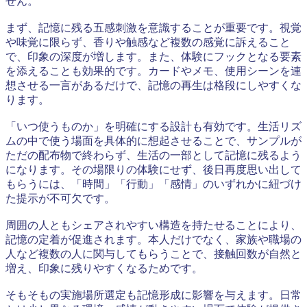
せん。
まず、記憶に残る五感刺激を意識することが重要です。視覚
や味覚に限らず、香りや触感など複数の感覚に訴えること
で、印象の深度が増します。また、体験にフックとなる要素
を添えることも効果的です。カードやメモ、使用シーンを連
想させる一言があるだけで、記憶の再生は格段にしやすくな
ります。
「いつ使うものか」を明確にする設計も有効です。生活リズ
ムの中で使う場面を具体的に想起させることで、サンプルが
ただの配布物で終わらず、生活の一部として記憶に残るよう
になります。その場限りの体験にせず、後日再度思い出して
もらうには、「時間」「行動」「感情」のいずれかに紐づけ
た提示が不可欠です。
周囲の人ともシェアされやすい構造を持たせることにより、
記憶の定着が促進されます。本人だけでなく、家族や職場の
人など複数の人に関与してもらうことで、接触回数が自然と
増え、印象に残りやすくなるためです。
そもそもの実施場所選定も記憶形成に影響を与えます。日常