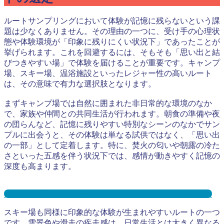
ルートサンプリングにおいて体験が記憶に残らないという課
題は少なくありません。その理由の一つに、受け手の心理状
態や体験環境が「印象に残りにくい状況下」であったことが
挙げられます。これを回避するには、そもそも「思い出と結
びつきやすい場」で体験を届けることが重要です。キャンプ
場、スキー場、温浴施設といったレジャー性の高いルート
は、その意味で有力な選択肢となります。
まずキャンプ場では自然に囲まれた非日常的な環境のなか
で、家族や仲間との共同生活が行われます。朝食の準備や夜
の団らんなど、記憶に残りやすい特別なシーンのなかでサン
プルに出会うと、その体験は単なる試供ではなく、「思い出
の一部」として定着します。特に、焚火の匂いや朝露の冷た
さといった五感を伴う状況下では、感情が動きやすく記憶の
深度も高まります。
キャンプ場サンプリングとは？メリット３選と事例を紹介
スキー場も同様に印象的な体験が生まれやすいルートの一つ
です。雪景色や滑走の疾走感は、日常生活とは大きく異なる