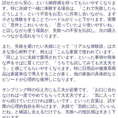
試せたから安心」という納得感を持ってもらいやすくなりま
す。特に夫婦で一緒に体験する場合は、「これで失敗したら
どうしよう」という不安をお互いに共有し合いながら、まず
小さな体験をすることでハードルがぐっと下がります。実際
に「意外とこれいいかも」「思っていたより使いやすいね」
と話しながら使う場面が、失敗への不安を払拭し、次の購入
へつながる流れをつくります。
また、失敗を避けたい夫婦にとって「リアルな体験談」は大
きな安心材料です。例えば「こんな家庭で使われています」
「同じように夫婦で愛用されています」といった事例や簡単
な声をそばに置くだけで、「うちでも試してみても大丈夫そ
う」と感じてもらいやすくなります。特に日用品や健康系商
品は家庭単位で導入することが多く、他の家族の具体的なエ
ピソードが心理的な後押しになります。
サンプリング時の伝え方にも工夫が必要です。「お口に合わ
なければ一度でやめてもらって大丈夫ですよ」「気に入って
から続けていただければ嬉しいです」といった言葉は、試す
際の心理的負担を和らげます。夫婦で「気軽に試していいん
だね」と確認し合えるだけでも、失敗への抵抗感は大きく下
がります。