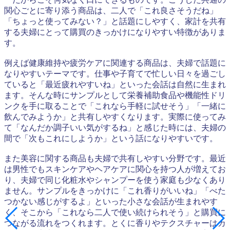
関心ごとに寄り添う商品は、二人で「これ良さそうだね」
「ちょっと使ってみない？」と話題にしやすく、家計を共有
する夫婦にとって購買のきっかけになりやすい特徴がありま
す。
例えば健康維持や疲労ケアに関連する商品は、夫婦で話題に
なりやすいテーマです。仕事や子育てで忙しい日々を過ごし
ていると「最近疲れやすいね」といった会話は自然に生まれ
ます。そんな時にサンプルとして栄養補助食品や機能性ドリ
ンクを手に取ることで「これなら手軽に試せそう」「一緒に
飲んでみようか」と共有しやすくなります。実際に使ってみ
て「なんだか調子いい気がするね」と感じた時には、夫婦の
間で「次もこれにしようか」という話になりやすいです。
また美容に関する商品も夫婦で共有しやすい分野です。最近
は男性でもスキンケアやヘアケアに関心を持つ人が増えてお
り、夫婦で同じ化粧水やシャンプーを使う家庭も少なくあり
ません。サンプルをきっかけに「これ香りがいいね」「べた
つかない感じがするよ」といった小さな会話が生まれやす
く、そこから「これなら二人で使い続けられそう」と購買に
つながる流れをつくれます。とくに香りやテクスチャーはカ