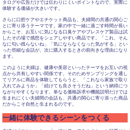
タログや広告だけでは伝わりにくいポイントなので、実際に
体験する価値が大きいです。
さらに口腔ケアやエチケット商品も、夫婦間の共通の関心ご
とに寄り添うテーマです。家の中で一緒に過ごす時間が長い
からこそ、お互いに気になる口臭ケアやブレスケア製品は試
したその場で感想をシェアしやすい商品です。「これ、そん
なに匂い残らないね」「気にならなくなった気がする」とい
った些細な会話が、次に購入するときの前向きな理由になり
ます。
このように夫婦は、健康や美容といったテーマをお互いの視
点から共有しやすい関係です。そのためサンプリングを通し
てリアルに商品を体験してもらうと、「これなら家族で取り
入れてみようか」「続けても良さそうだね」という納得につ
ながりやすくなります。単なる価格訴求や機能説明だけでは
生まれにくい夫婦間の会話も、共通の関心に寄り添った商品
だからこそ自然と生まれるのです。
一緒に体験できるシーンをつくる