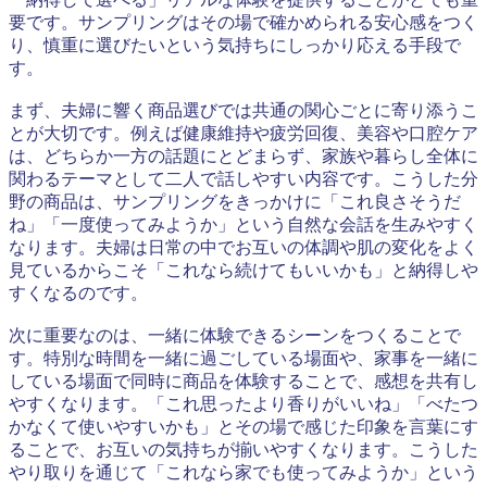
要です。サンプリングはその場で確かめられる安心感をつく
り、慎重に選びたいという気持ちにしっかり応える手段で
す。
まず、夫婦に響く商品選びでは共通の関心ごとに寄り添うこ
とが大切です。例えば健康維持や疲労回復、美容や口腔ケア
は、どちらか一方の話題にとどまらず、家族や暮らし全体に
関わるテーマとして二人で話しやすい内容です。こうした分
野の商品は、サンプリングをきっかけに「これ良さそうだ
ね」「一度使ってみようか」という自然な会話を生みやすく
なります。夫婦は日常の中でお互いの体調や肌の変化をよく
見ているからこそ「これなら続けてもいいかも」と納得しや
すくなるのです。
次に重要なのは、一緒に体験できるシーンをつくることで
す。特別な時間を一緒に過ごしている場面や、家事を一緒に
している場面で同時に商品を体験することで、感想を共有し
やすくなります。「これ思ったより香りがいいね」「べたつ
かなくて使いやすいかも」とその場で感じた印象を言葉にす
ることで、お互いの気持ちが揃いやすくなります。こうした
やり取りを通じて「これなら家でも使ってみようか」という