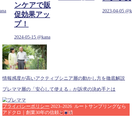
ンケアで販
ana
2023-04-05
@k
促効果アッ
プ！
2024-05-15
@kana
情報感度が高いアクティブシニア層の動かし方を徹底解説
プレママ層の「安心して使える」が訴求の決め手とは
プライバシーポリシー
2023–2026 ルートサンプリングなら
アドクロ｜創業30年の信頼と実績