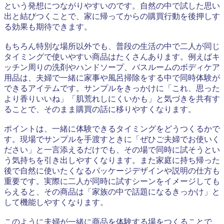
という発想につながりやすいのです。自然の中で試した思い
出と結びつくことで、家に帰ってからの購買行動を後押しす
る効果も期待できます。
もちろん特別な場所以外でも、普段の生活の中で二人が同じ
タイミングで使いやすい商品はたくさんあります。例えばキ
ッチン周りの洗剤やハンドソープ、バスルームのボディケア
用品は、夫婦で一緒に家事や風呂掃除をする中で同時体験が
できるアイテムです。サンプルをきっかけに「これ、思った
より香りいいね」「肌荒れしにくいかも」と気づきを共有す
ることで、そのまま購買の話に移りやすくなります。
ポイントは、一緒に体験できるタイミングをどうつくるかで
す。現場でサンプルを手渡すときに「ぜひご夫婦でお使いく
ださい」と一言添えるだけでも、その場で同時に試そうとい
う気持ちを引き出しやすくなります。また家庭に持ち帰った
後で自然に使いたくなるパッケージデザインや説明の仕方も
重要です。実際に二人が同時に試すシーンをイメージしても
らえると、その商品は「家族の中で話題になるきっかけ」と
して機能しやすくなります。
このように夫婦が一緒に商品を体験する場をつくることで、