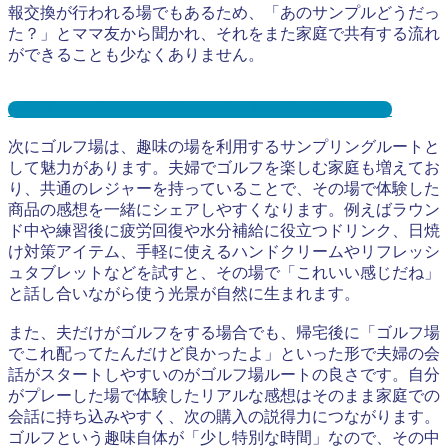
報交換が行われる場でもあるため、「あのサンプルどうだっ
た？」とママ友から聞かれ、それをまた家庭で共有する流れ
ができることも少なくありません。
保育園サンプリングとは？メリット３選と事例を紹介
次にゴルフ場は、趣味の場を利用するサンプリングルートと
して魅力があります。夫婦でゴルフを楽しむ家庭も増えてお
り、共通のレジャーを持っていることで、その場で体験した
商品の感想を一緒にシェアしやすくなります。例えばラウン
ド中や練習後に疲労回復や水分補給に役立つドリンク、日焼
け対策アイテム、手軽に使えるハンドクリームやリフレッシ
ュタブレットなどを試すと、その場で「これいい感じだね」
と話し合いながら使う光景が自然に生まれます。
また、夫だけがゴルフをする場合でも、帰宅後に「ゴルフ場
でこれ配ってたんだけど良かったよ」といった形で夫婦の会
話がスタートしやすいのがゴルフ場ルートの良さです。自分
がプレーした場で体験したリアルな感想はそのまま家庭での
会話に持ち込みやすく、次の購入の説得力につながります。
ゴルフという趣味自体が「少し特別な時間」なので、その中