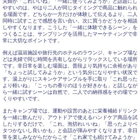
夫婦が「これいいね」「一緒に使ってみようか」と話題にし
やすいのは、やはり二人が同じタイミングで商品に触れられ
る場面です。どちらか一方だけが体験して伝えるより、二人
同時に試すことで感想を言い合い、次に買うかどうかを相談
しやすくなります。こうした「一緒に体験できるシーン」を
つくることは、サンプリングを活用したマーケティングで非
常に大切なポイントです。
例えば温浴施設や旅行先のホテルのラウンジ、キャンプ場な
どは夫婦で同じ時間を共有しながらリラックスしている場所
です。非日常を楽しむ場面は、普段より気持ちに余裕があり
「ちょっと試してみようか」という気分になりやすい状況で
す。湯上がりにスキンケアサンプルを手に取り「これ思った
より軽いね」「こっちの香りのほうが好きかも」と話しなが
ら一緒に試すシーンは自然で、二人での納得感をその場でつ
くりやすいです。
またキャンプ場では、運動や設営のあとに栄養補給ドリンク
を一緒に飲んだり、アウトドアで使えるハンドケア商品を試
したりするだけで、「これ、泡切れいいね」「思ったよりベ
タつかないし良いかも」と会話が弾みやすくなります。非日
常を楽しみながらだからこそ「これ家でも続けてみようか」