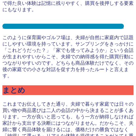
で得た良い体験は記憶に残りやすく、購買を後押しする要素
にもなります。
ゴルフ場サンプリングとは？メリット３選と事例を紹介
このように保育園やゴルフ場は、夫婦が自然に家庭内で話題
にしやすい環境を持っています。サンプリングをきっかけに
「これどうだった？」「家でも使ってみようか」という会話
が生まれやすいからこそ、夫婦での納得感を得た購買行動に
つながりやすいのです。どちらも商品体験だけでなく、その
後の家庭での小さな対話を促す力を持ったルートと言えま
す。
まとめ
これまでお伝えしてきた通り、夫婦で暮らす家庭では日々の
買い物や商品選びは二人の会話の中から決まることが多くあ
ります。一方が良いと思っても、もう一方が納得しなければ
家計から支出する決断にはつながりません。だからこそ、夫
婦に響く商品体験を届けるには、価格だけの勝負ではなく
「納得して選べる」リアルな体験を提供することがとても重