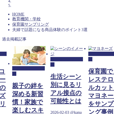
HOME
教育機関・学校
保育園サンプリング
夫婦で話題になる商品体験のポイント3選
過去掲載記事
リン
保育園サンプ
保育園サンプリン
グ
グ
保育園サンプリン
コ
保育園で
グ
生活シーン
ー
レステロ
別に見るリ
親子の絆を
の
ルカット
アル接点の
深める新習
ズ
マヨネー
可能性とは
慣！家族で
リ
をサンプ
楽しむスキ
ング事例
2026-02-03
@kana