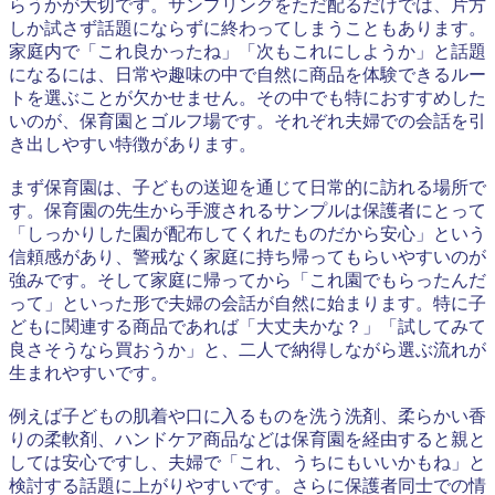
らうかが大切です。サンプリングをただ配るだけでは、片方
しか試さず話題にならずに終わってしまうこともあります。
家庭内で「これ良かったね」「次もこれにしようか」と話題
になるには、日常や趣味の中で自然に商品を体験できるルー
トを選ぶことが欠かせません。その中でも特におすすめした
いのが、保育園とゴルフ場です。それぞれ夫婦での会話を引
き出しやすい特徴があります。
まず保育園は、子どもの送迎を通じて日常的に訪れる場所で
す。保育園の先生から手渡されるサンプルは保護者にとって
「しっかりした園が配布してくれたものだから安心」という
信頼感があり、警戒なく家庭に持ち帰ってもらいやすいのが
強みです。そして家庭に帰ってから「これ園でもらったんだ
って」といった形で夫婦の会話が自然に始まります。特に子
どもに関連する商品であれば「大丈夫かな？」「試してみて
良さそうなら買おうか」と、二人で納得しながら選ぶ流れが
生まれやすいです。
例えば子どもの肌着や口に入るものを洗う洗剤、柔らかい香
りの柔軟剤、ハンドケア商品などは保育園を経由すると親と
しては安心ですし、夫婦で「これ、うちにもいいかもね」と
検討する話題に上がりやすいです。さらに保護者同士での情