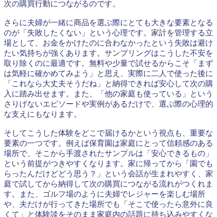
次の購買行動につながるのです。
さらに夫婦が一緒に商品を選ぶ際にとても大きな要素となる
のが「失敗したくない」という心理です。家計を管理する立
場として、お金をかけたのに合わなかったという失敗は避け
たい気持ちが強くあります。サンプリングはこうした不安を
取り除くのに最適です。無料や少量で試せるからこそ「まず
は気軽に確かめてみよう」と思え、実際に二人で使った後に
「これなら大丈夫そうだね」と納得できれば安心して次の購
入に踏み出せます。また、「他の家庭も使っている」という
さりげないエピソードや実例があるだけで、選ぶ際の心理的
な支えにもなります。
そしてこうした体験をどこで届けるかという視点も、重要な
要素の一つです。例えば保育園は家庭にとって信頼感のある
場所で、そこから手渡されたサンプルは「安心できるもの」
という前提がつきやすくなります。家に帰ってから「園でも
らったんだけどどう思う？」という会話が生まれやすく、家
庭で試してから納得して次の購買につながる流れがつくれま
す。また、ゴルフ場のように夫婦でレジャーを楽しむ場所
や、夫だけが行ってきた場所でも「そこで使ったら意外に良
くて」と体験談をそのまま家庭内の話題に持ち込みやすくな