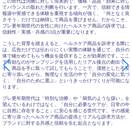
この世代は消費に対して現実的で、価格・品質・効果に対し
てバランスの取れた判断を行います。一方で、信頼できる情
報源や実感できる体験を重視する傾向が強く、「何となく良
さそう」だけでは納得して商品を選びません。だからこそ、
プレ更年期世代の女性に向けたヘルスケア商品の訴求では、
信頼性・実感・共感の3点が重要になります。
こうした背景を踏まえると、ヘルスケア商品を訴求する際に
は、広告だけでは伝わりにくい実際の体験を通じて、自分の
体で確かめてもらう機会を提供することが効果的です。ここ
で有効なのがサンプリングを活用したリアル接点の創出で
す。商品を手に取って試してもらうことで、漠然とした不安
に寄り添いながら、無理なく生活の中で「自分の変化に気づ
く」「自分のために選ぶ」というきっかけづくりが可能にな
ります。
プレ更年期世代は「特別な治療」や「病気のような扱い」を
望んでいるわけではなく、「自分に必要なケアが、日常の中
に自然に存在すること」に安心を感じる世代です。その感覚
に寄り添ったヘルスケア商品の提供とリアルな訴求方法が、
ブランドに対する共感と信頼を生む起点となります。