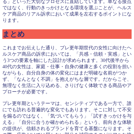
る」といった大切なプロセスに直結しています。単なる接点
ではなく、行動のきっかけとなる環境を選ぶことが、ヘルス
ケア商品のリアル訴求において成果を左右するポイントにな
ります。
まとめ
これまでお伝えした通り、プレ更年期世代の女性に向けたヘ
ルスケア商品の訴求においては、「共感・信頼・実感」とい
う3つの要素を軸にした設計が求められます。30代後半から
40代の女性は、家庭・仕事・自身の健康と多くの役割を担い
ながらも、自分自身の体の変化にはまだ明確な名前がつか
ず、「なんとなく不調」を抱えがちな層です。だからこそ、
無理なく生活に入り込める、さりげなく体験できる商品やア
プローチが必要です。
プレ更年期というテーマは、センシティブである一方で、誰
にでも訪れる普遍的な変化でもあります。そこに対して不安
を煽るのではなく、「気づいてもらう」「試すきっかけを与
える」「自分に合うか確かめられる」という、前向きな体験
の提供が、信頼されるブランドを育てる基盤になります。そ