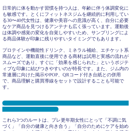
日常的に体を動かす習慣を持つ人は、年齢に伴う体調変化に
も敏感です。とくにフィットネスジムを継続的に利用してい
る30〜40代女性は、健康や美容への意識が高く、自分に必要
なケア商品を見つけるアンテナも広く張っています。運動後
は体調や感覚の変化を自覚しやすいため、サンプリングによ
る商品体験が印象に残りやすいタイミングでもあります。
プロテインや機能性ドリンク、ミネラル補給、エチケット系
商品など、運動直後に使用できる商材は試用と実感の流れが
スムーズであり、すぐに「効果を感じられた」というポジテ
ィブな印象に結びつきやすいのが特長です。また、ジム内の
常連層に向けた掲示やPOP、QRコード付き台紙との併用
で、商品理解と購買導線をセットで設計することも可能で
す。
ジム・スポーツジム・フィットネスジムサンプリングとは？
メリット３選と事例を紹介
これら3つのルートは、プレ更年期女性にとって「不調に気
づく」「自分の健康と向き合う」「自分のためにケアを始め