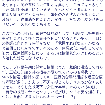
あります。閉経前後の更年期とは異なり、自分ではっきりと
した原因を認識しにくいまま「なんとなく不調が続く」「以
前より疲れやすくなった」「気分の浮き沈みがある」など、
漠然とした違和感を抱えることが多く、対策の一歩を踏み出
せないケースも少なくありません。
この世代の女性は、家庭では母親として、職場では管理職や
中堅社員として多くの責任を抱えていることが多く、「自分
の体調に向き合う時間がない」「我慢すればなんとかなる」
と後回しにしがちです。そのため、体調変化が進行してから
初めて医療機関を訪れる、あるいは情報収集をはじめるとい
う遅れた対応になりがちです。
また、プレ更年期に関する情報はまだ一般的に浸透しておら
ず、正確な知識を得る機会が限られているのも現状です。
SNSや検索で情報を探しても、医療的な専門用語や過度な広
告表現が多く、かえって不安を感じてしまう人も少なくあり
ません。そうした状況下で女性が本当に求めているのは、
「自分の状態に合ったやさしい選択肢」や「不安を煽らず、
生活に自然に取り入れられるサポート」です。