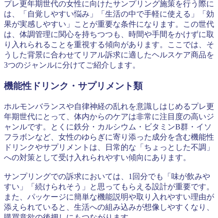
プレ更年期世代の女性に向けたサンプリング施策を行う際に
は、「自覚しやすい悩み」「生活の中で手軽に使える」「効
果が実感しやすい」ことが重要な条件になります。この世代
は、体調管理に関心を持ちつつも、時間や手間をかけずに取
り入れられることを重視する傾向があります。ここでは、そ
うした背景に合わせてリアル訴求に適したヘルスケア商品を
3つのジャンルに分けてご紹介します。
機能性ドリンク・サプリメント類
ホルモンバランスや自律神経の乱れを意識しはじめるプレ更
年期世代にとって、体内からのケアは非常に注目度の高いジ
ャンルです。とくに鉄分・カルシウム・ビタミンB群・イソ
フラボンなど、女性のゆらぎに寄り添った成分を含む機能性
ドリンクやサプリメントは、日常的な「ちょっとした不調」
への対策として受け入れられやすい傾向にあります。
サンプリングでの訴求においては、1回分でも「味が飲みや
すい」「続けられそう」と思ってもらえる設計が重要です。
また、パッケージに簡単な機能説明や取り入れやすい理由が
添えられていると、生活への組み込みが想像しやすくなり、
購買意欲の後押しにもつながります。