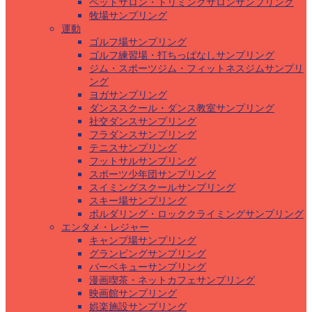
ペットサロン・トリミングサロンサンプリング
牧場サンプリング
運動
ゴルフ場サンプリング
ゴルフ練習場・打ちっぱなしサンプリング
ジム・スポーツジム・フィットネスジムサンプリ
ング
ヨガサンプリング
ダンススクール・ダンス教室サンプリング
社交ダンスサンプリング
フラダンスサンプリング
テニスサンプリング
フットサルサンプリング
スポーツ少年団サンプリング
スイミングスクールサンプリング
スキー場サンプリング
ボルダリング・ロッククライミングサンプリング
エンタメ・レジャー
キャンプ場サンプリング
グランピングサンプリング
バーベキューサンプリング
漫画喫茶・ネットカフェサンプリング
映画館サンプリング
娯楽施設サンプリング