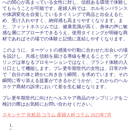
への関心が高まっている女性に対し、信頼ある環境で体験し
てもらうことが可能です。産婦人科では、ホルモンバランス
や体調変化を自覚しているタイミングで商品と出会えるた
め、受け入れやすく、納得感も高まりやすくなります。ま
た、フィットネスジムでは、健康意識が高く、身体の声に敏
感な層にアプローチできるうえ、使用タイミングが明確な商
材であればその場での体験と記憶に直結しやすくなります。
このように、ターゲットの感覚や行動に合わせた出会いの場
を設計し、共感と信頼を届ける導線を整えることで、サンプ
リングは単なるプロモーションではなく、ブランド体験の入
り口として機能します。プレ更年期世代の女性は、日常の中
で「自分の体と静かに向き合う瞬間」を求めています。その
瞬間に寄り添える提案ができるかどうかが、これからのヘル
スケア商材の訴求において差を生む鍵となります。
プレ更年期世代に向けたヘルスケア商品のサンプリングをご
検討の際はお気軽にお問い合わせください。
スキンケア
化粧品
コラム
産婦人科コラム
2025年7月