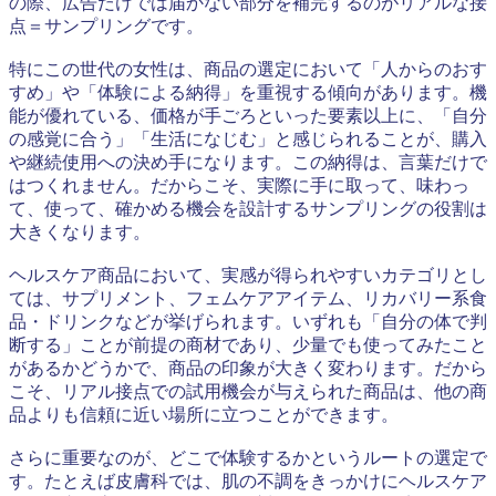
の際、広告だけでは届かない部分を補完するのがリアルな接
点＝サンプリングです。
特にこの世代の女性は、商品の選定において「人からのおす
すめ」や「体験による納得」を重視する傾向があります。機
能が優れている、価格が手ごろといった要素以上に、「自分
の感覚に合う」「生活になじむ」と感じられることが、購入
や継続使用への決め手になります。この納得は、言葉だけで
はつくれません。だからこそ、実際に手に取って、味わっ
て、使って、確かめる機会を設計するサンプリングの役割は
大きくなります。
ヘルスケア商品において、実感が得られやすいカテゴリとし
ては、サプリメント、フェムケアアイテム、リカバリー系食
品・ドリンクなどが挙げられます。いずれも「自分の体で判
断する」ことが前提の商材であり、少量でも使ってみたこと
があるかどうかで、商品の印象が大きく変わります。だから
こそ、リアル接点での試用機会が与えられた商品は、他の商
品よりも信頼に近い場所に立つことができます。
さらに重要なのが、どこで体験するかというルートの選定で
す。たとえば皮膚科では、肌の不調をきっかけにヘルスケア