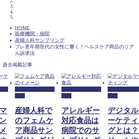
HOME
医療機関・病院
産婦人科サンプリング
プレ更年期世代の女性に響く！ヘルスケア商品のリア
ル訴求法
過去掲載記事
プリ
産婦人科サンプリ
産婦人科サンプリ
産婦人科サン
ング
ング
ング
マ
産婦人科で
アレルギー
デジタル
ン
のフェムケ
対応食品は
ーケティ
メ
ア商品サン
病院でのサ
グとは？