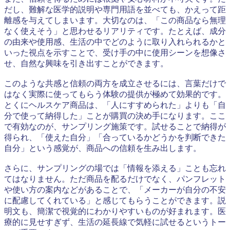
だし、難解な医学的説明や専門用語を並べても、かえって距
離感を与えてしまいます。大切なのは、「この商品なら無理
なく使えそう」と思わせるリアリティです。たとえば、成分
の由来や使用感、生活の中でどのように取り入れられるかと
いった視点を示すことで、受け手の中に使用シーンを想像さ
せ、自然な興味を引き出すことができます。
このような共感と信頼の両方を成立させるには、言葉だけで
はなく実際に使ってもらう体験の提供が極めて効果的です。
とくにヘルスケア商品は、「人にすすめられた」よりも「自
分で使って納得した」ことが購買の決め手になります。ここ
で有効なのが、サンプリング施策です。試せることで納得が
得られ、「使えた自分」「合っているかどうかを判断できた
自分」という感覚が、商品への信頼を生み出します。
さらに、サンプリングの場では「情報を添える」ことも忘れ
てはなりません。ただ商品を配るだけでなく、パンフレット
や使い方の案内などがあることで、「メーカーが自分の不安
に配慮してくれている」と感じてもらうことができます。説
明文も、簡潔で視覚的にわかりやすいものが好まれます。医
療的に見せすぎず、生活の延長線で気軽に試せるというトー