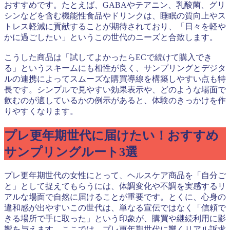
おすすめです。たとえば、GABAやテアニン、乳酸菌、グリ
シンなどを含む機能性食品やドリンクは、睡眠の質向上やス
トレス軽減に貢献することが期待されており、「日々を軽や
かに過ごしたい」というこの世代のニーズと合致します。
こうした商品は「試してよかったらECで続けて購入でき
る」というスキームにも相性が良く、サンプリングとデジタ
ルの連携によってスムーズな購買導線を構築しやすい点も特
長です。シンプルで見やすい効果表示や、どのような場面で
飲むのが適しているかの例示があると、体験のきっかけを作
りやすくなります。
プレ更年期世代に届けたい！おすすめ
サンプリングルート3選
プレ更年期世代の女性にとって、ヘルスケア商品を「自分ご
と」として捉えてもらうには、体調変化や不調を実感するリ
アルな場面で自然に届けることが重要です。とくに、心身の
違和感が出やすいこの世代は、単なる宣伝ではなく「信頼で
きる場所で手に取った」という印象が、購買や継続利用に影
響を与えます。ここでは、プレ更年期世代に響くリアル訴求