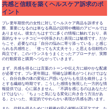
共感と信頼を築くヘルスケア訴求のポ
イント
プレ更年期世代の女性に対してヘルスケア商品を訴求する
際、重要になるのは単なる商品の説明や機能のアピールでは
ありません。彼女たちはすでに多くの情報に触れており、表
面的なキャッチコピーや誇張された表現には敏感です。だか
らこそ、必要なのは「自分の悩みに寄り添っている」と感じ
られる共感性と、「使っても大丈夫そう」と思える信頼性の
両立です。このバランスをうまくとったアプローチが、実際
の行動変容と購買へつながっていきます。
まず、共感を得るには言葉のトーンや伝え方に細やかな配慮
が必要です。プレ更年期は、明確な診断名がつくわけではな
く、自分自身の体の変化に戸惑いながらも生活を維持しよう
とする繊細な時期です。こうした感情を無視した一方的な情
報提供では、心に届きません。「不調を感じるのはあなただ
けではない」「ちょっと気になる変化に向き合う方法があ
る」といった、肯定的でやわらかい表現が共感を誘います。
また、信頼を得るためには根拠や安心材料が不可欠です。た