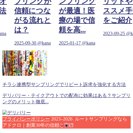
オ
プリングが
ンプリング
リットや
法
信頼につな
が最適！医
ススメ手
がる流れと
療の場で信
をご紹介
は？
頼を高...
ana
2023-09-25
@k
2025-09-30
@kana
2025-01-17
@kana
チラシ連携型サンプリングでリピート訴求を強化する方法
デリバリー・テイクアウトでの配布に効果はある？サンプリ
ングのメリット徹底...
プライバシーポリシー
2023–2026 ルートサンプリングなら
アドクロ｜創業30年の信頼と実績