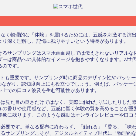
はなく物理的な「体験」を届けるためには、五感を刺激する演
より深く理解し、記憶に残りやすいという特長があります。
けるサンプリングはスマホ画面越しでは伝えきれないリアルな
ザーは商品への具体的なイメージを抱きやすくなります。Z世
るのです。
クトも重要です。サンプリング時に商品のデザイン性やパッケ
につながり、認知度向上にも役立つでしょう。例えば、パッケー
ン上での口コミ波及を生む可能性があります。
のは見た目の良さだけではなく、実際に触れたり試したりした
きの香りや使用感など、五感に響く体験の質を高めることが重
印象に残ります。このような感動はオンラインレビューや口コ
が必要です。単なる配布に終わらず、「触れる」「香る」「味
するサンプリングこそが、デジタルネイティブ世代に「物理的