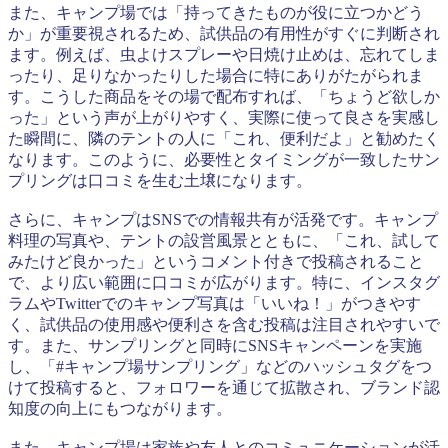
また、キャンプ場では「持ってきたものが役に立つかどう
か」が重要視されるため、試供品の有用性がすぐに判断され
ます。例えば、虫よけスプレーや日焼け止めは、忘れてしま
ったり、足りなかったりした場合に特にありがたがられま
す。こうした商品をその場で配布すれば、「ちょうど欲しか
った」という声が上がりやすく、実際に使って良さを実感し
た瞬間に、隣のテントの人に「これ、便利だよ」と勧めたく
なります。このように、必要性とタイミングが一致したサン
プリングは口コミを生む土壌になります。
さらに、キャンプはSNSでの情報共有が活発です。キャンプ
料理の写真や、テントの設営風景とともに、「これ、試して
みたけど良かった」というコメント付きで投稿されること
で、より広い範囲に口コミが広がります。特に、インスタグ
ラムやTwitterでのキャンプ写真は「いいね！」がつきやす
く、試供品の使用感や便利さを含む投稿は注目されやすいで
す。また、サンプリングと同時にSNSキャンペーンを実施
し、「#キャンプ場サンプリング」などのハッシュタグをつ
けて投稿すると、フォロワーを通じて拡散され、ブランド認
知度の向上にもつながります。
また、キャンプ場は家族や友人とのコミュニケーションが活