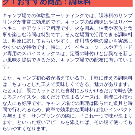
グ！おすすめ商品：調味料
キャンプ場での体験型マーケティングでは、調味料のサンプ
リングが非常に効果的です。キャンプの醍醐味はやはりバー
ベキューやアウトドア料理です。火を囲み、仲間や家族と食
事を楽しむ時間は特別です。そんな場面で活用できる調味料
は、即座に試してもらいやすく、使用感や味の違いを実感し
やすいのが特徴です。特に、バーベキューソースやアウトド
ア専用のスパイスミックスは、定番の味付けとは異なる新し
い風味を提供できるため、キャンプ場での配布に向いていま
す。
また、キャンプ初心者が増えている中、手軽に使える調味料
は「ちょっとした工夫で美味しくできる」魅力があります。
たとえば、既にカットされた食材にふりかけるだけで味が決
まるスパイスや、焼くだけで決まるソースは、調理に不慣れ
な人にも好評です。キャンプ場での調理は限られた道具と時
間で行われるため、簡単で効果的な調味料は強いインパクト
を与えます。サンプリングの際に、「これ一つで味が決まり
ます」といった短いアピールを添えれば、その場で使っても
らいやすくなります。