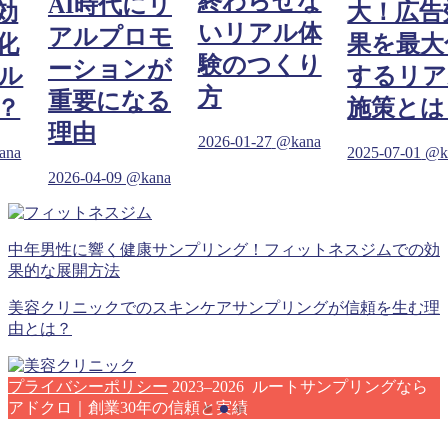
終わらせな
AI時代にリ
効
大！広告
いリアル体
アルプロモ
化
果を最大
験のつくり
ーションが
ル
するリア
方
重要になる
？
施策とは
理由
2026-01-27
@kana
ana
2025-07-01
@k
2026-04-09
@kana
中年男性に響く健康サンプリング！フィットネスジムでの効
果的な展開方法
美容クリニックでのスキンケアサンプリングが信頼を生む理
由とは？
プライバシーポリシー
2023–2026 ルートサンプリングなら
アドクロ｜創業30年の信頼と実績