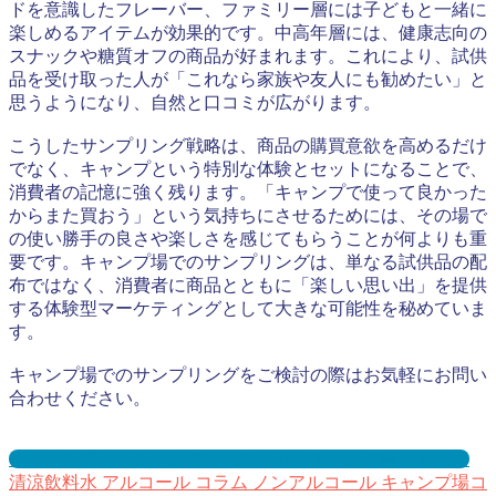
ドを意識したフレーバー、ファミリー層には子どもと一緒に
楽しめるアイテムが効果的です。中高年層には、健康志向の
スナックや糖質オフの商品が好まれます。これにより、試供
品を受け取った人が「これなら家族や友人にも勧めたい」と
思うようになり、自然と口コミが広がります。
こうしたサンプリング戦略は、商品の購買意欲を高めるだけ
でなく、キャンプという特別な体験とセットになることで、
消費者の記憶に強く残ります。「キャンプで使って良かった
からまた買おう」という気持ちにさせるためには、その場で
の使い勝手の良さや楽しさを感じてもらうことが何よりも重
要です。キャンプ場でのサンプリングは、単なる試供品の配
布ではなく、消費者に商品とともに「楽しい思い出」を提供
する体験型マーケティングとして大きな可能性を秘めていま
す。
キャンプ場でのサンプリングをご検討の際はお気軽にお問い
合わせください。
キャンプ場サンプリングとは？メリット３選と事例を紹介
清涼飲料水
アルコール
コラム
ノンアルコール
キャンプ場コ