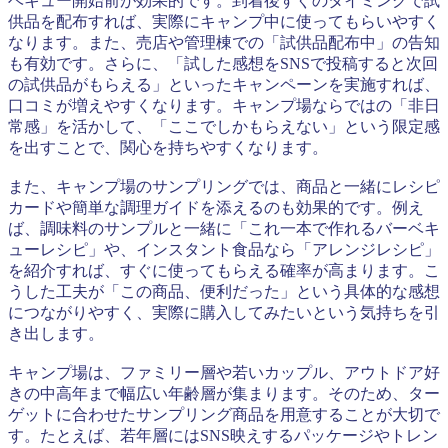
ベキュー開始前が効果的です。到着後すぐのタイミングで試
供品を配布すれば、実際にキャンプ中に使ってもらいやすく
なります。また、売店や管理棟での「試供品配布中」の告知
も有効です。さらに、「試した感想をSNSで投稿すると次回
の試供品がもらえる」といったキャンペーンを実施すれば、
口コミが増えやすくなります。キャンプ場ならではの「非日
常感」を活かして、「ここでしかもらえない」という限定感
を出すことで、関心を持ちやすくなります。
また、キャンプ場のサンプリングでは、商品と一緒にレシピ
カードや簡単な調理ガイドを添えるのも効果的です。例え
ば、調味料のサンプルと一緒に「これ一本で作れるバーベキ
ューレシピ」や、インスタント食品なら「アレンジレシピ」
を紹介すれば、すぐに使ってもらえる確率が高まります。こ
うした工夫が「この商品、便利だった」という具体的な感想
につながりやすく、実際に購入してみたいという気持ちを引
き出します。
キャンプ場は、ファミリー層や若いカップル、アウトドア好
きの中高年まで幅広い年齢層が集まります。そのため、ター
ゲットに合わせたサンプリング商品を用意することが大切で
す。たとえば、若年層にはSNS映えするパッケージやトレン