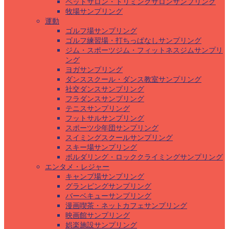
ペットサロン・トリミングサロンサンプリング
牧場サンプリング
運動
ゴルフ場サンプリング
ゴルフ練習場・打ちっぱなしサンプリング
ジム・スポーツジム・フィットネスジムサンプリ
ング
ヨガサンプリング
ダンススクール・ダンス教室サンプリング
社交ダンスサンプリング
フラダンスサンプリング
テニスサンプリング
フットサルサンプリング
スポーツ少年団サンプリング
スイミングスクールサンプリング
スキー場サンプリング
ボルダリング・ロッククライミングサンプリング
エンタメ・レジャー
キャンプ場サンプリング
グランピングサンプリング
バーベキューサンプリング
漫画喫茶・ネットカフェサンプリング
映画館サンプリング
娯楽施設サンプリング