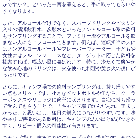
がですか？」といった一言を添えると、手に取ってもらいや
すくなります。
また、アルコールだけでなく、スポーツドリンクやビタミン
入りの清涼飲料水、炭酸水といったノンアルコール系の飲料
もサンプリングすることで、ファミリー層やアルコールを飲
まない人にもアプローチできます。例えば、運転担当の人に
はノンアルコールビールやフレーバーウォーター、子どもや
女性にはフルーツジュースなど、ターゲットに応じた飲料を
提案すれば、幅広い層に喜ばれます。特に、冷たくて爽やか
な飲み心地のドリンクは、火を使った料理や焚き火の後にぴ
ったりです。
さらに、キャンプ場での飲料サンプリングは、持ち帰りやす
い点もメリットです。小さなペットボトルや缶なら、クーラ
ーボックスやリュックに簡単に収まります。自宅に持ち帰っ
て飲んでもらうことで、「キャンプ場で飲んだあれ、美味し
かった」と思い出し、後日の購入につながりやすいです。味
や香りに特徴がある飲料は、キャンプの思い出と結びつきや
すく、リピート購入の可能性が高まります。
キャンプ場は、家族連れやグループが多い場所です。そのた