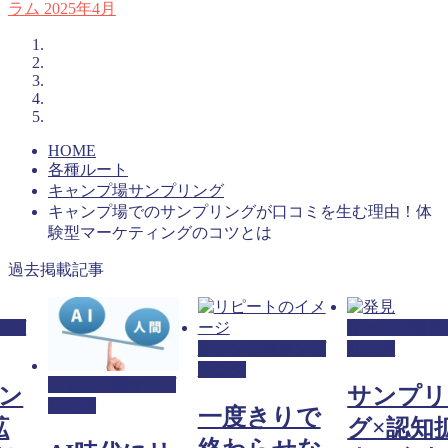
ラム
2025年4月
HOME
各種ルート
キャンプ場サンプリング
キャンプ場でのサンプリングが口コミを生む理由！体
験型マーケティングのコツとは
過去掲載記事
ンプ
キャンプ場サ
キャンプ場サンプ
リング
リング
キャンプ場サンプ
ン
サンプリ
リング
一度きりで
拡
グ×認知