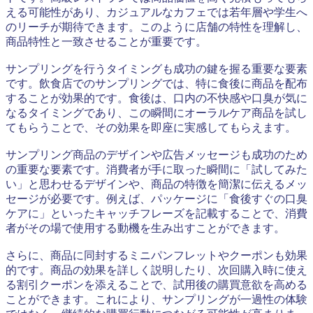
える可能性があり、カジュアルなカフェでは若年層や学生へ
のリーチが期待できます。このように店舗の特性を理解し、
商品特性と一致させることが重要です。
サンプリングを行うタイミングも成功の鍵を握る重要な要素
です。飲食店でのサンプリングでは、特に食後に商品を配布
することが効果的です。食後は、口内の不快感や口臭が気に
なるタイミングであり、この瞬間にオーラルケア商品を試し
てもらうことで、その効果を即座に実感してもらえます。
サンプリング商品のデザインや広告メッセージも成功のため
の重要な要素です。消費者が手に取った瞬間に「試してみた
い」と思わせるデザインや、商品の特徴を簡潔に伝えるメッ
セージが必要です。例えば、パッケージに「食後すぐの口臭
ケアに」といったキャッチフレーズを記載することで、消費
者がその場で使用する動機を生み出すことができます。
さらに、商品に同封するミニパンフレットやクーポンも効果
的です。商品の効果を詳しく説明したり、次回購入時に使え
る割引クーポンを添えることで、試用後の購買意欲を高める
ことができます。これにより、サンプリングが一過性の体験