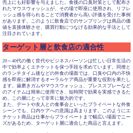
売上にも好影響を与えました。食後の口臭対策として配布さ
れたマウスウォッシュが、その場で即座に使用され、リフレ
ッシュ感を得られることで消費者から高い評価を受けた事例
があります。このように飲食店でのサンプリングは商品の価
値を直接体験させ、購買行動につなげる効果的な手法として
注目されています。
ターゲット層と飲食店の適合性
20～40代の働く世代やビジネスパーソンは忙しい日常生活の
中で効率よくエチケットを保つ手段を求めています。同僚と
のランチタイム後などの外食の場面では、口臭や口内の不快
感を即座に解消するオーラルケア商品が重要な役割を果たし
ます。歯磨きガムやマウスウォッシュ、ブレススプレーなど
のアイテムは簡単に使用でき、短時間で効果を実感できるた
め、この層にとって非常に魅力的です。
また、デートや友人との食事会といったプライベートな外食
シーンでも、口内ケアへの意識は高まります。このようにエ
チケット商品は仕事からプライベートまで幅広い場面でニー
ズがあるため、ターゲット層に適合した商品と言えます。