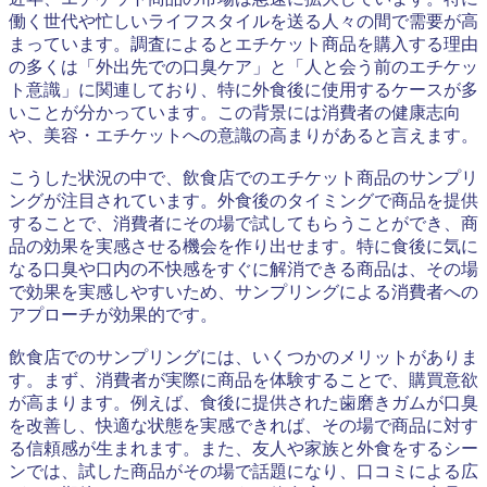
働く世代や忙しいライフスタイルを送る人々の間で需要が高
まっています。調査によるとエチケット商品を購入する理由
の多くは「外出先での口臭ケア」と「人と会う前のエチケッ
ト意識」に関連しており、特に外食後に使用するケースが多
いことが分かっています。この背景には消費者の健康志向
や、美容・エチケットへの意識の高まりがあると言えます。
こうした状況の中で、飲食店でのエチケット商品のサンプリ
ングが注目されています。外食後のタイミングで商品を提供
することで、消費者にその場で試してもらうことができ、商
品の効果を実感させる機会を作り出せます。特に食後に気に
なる口臭や口内の不快感をすぐに解消できる商品は、その場
で効果を実感しやすいため、サンプリングによる消費者への
アプローチが効果的です。
飲食店でのサンプリングには、いくつかのメリットがありま
す。まず、消費者が実際に商品を体験することで、購買意欲
が高まります。例えば、食後に提供された歯磨きガムが口臭
を改善し、快適な状態を実感できれば、その場で商品に対す
る信頼感が生まれます。また、友人や家族と外食をするシー
ンでは、試した商品がその場で話題になり、口コミによる広