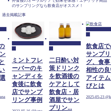
外食後のオーラルケアで効果を体感！エチケット商品
のサンプリングなら飲食店がオススメ！
過去掲載記事
リン
飲食店サンプ
グ
飲食店サンプリン
飲食店サンプリン
の
飲食店で
グ
グ
ン
サンプリ
ミントフレ
二日酔い対
と
グ、食事
ーバーのキ
策ドリンク
い
相性の良
ャンディを
を飲酒後の
選
アイテム
食後に飲食
ケアとして
びとは
店でサンプ
飲食店・居
ana
2025-05-23
@k
リング事例
酒屋でサン
プリン...
2023-05-16
@kana