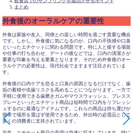
飲食店でのサンプリングを成功させるポイント
まとめ
外食後のオーラルケアの重要性
外食は家族や友人、同僚との楽しい時間を過ごす貴重な機会
です。しかし、外食後に気になるのが、口内の不快感や口臭
といったエチケットに関わる問題です。特に人と接する場面
や仕事の打ち合わせ、デートの後などでは、口内の清潔さが
重要な印象を与える要素となります。そのため外食後のオー
ラルケアの必要性は、現代社会でますます注目されていま
す。
外食後の口内ケアを怠ると口臭の原因となるだけでなく、歯
垢の蓄積や虫歯リスクを高めることにつながります。一方で
手軽に使用できる歯磨きガムやマウスウォッシュ、ブレスス
プレーといったエチケット商品は短時間で口内をリフレッシ
ュするのに最適なアイテムです。これらの商品は持ち運びが
簡単で場所を選ばず使用できるため、外出時の必需品として
多くの消費者に支持されています。
近年、エチケット商品の市場は急速に拡大しています。特に