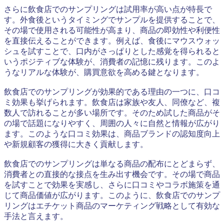
さらに飲食店でのサンプリングは試用率が高い点が特長で
す。外食後というタイミングでサンプルを提供することで、
その場で使用される可能性が高まり、商品の即効性や利便性
を直接伝えることができます。例えば、食後にマウスウォッ
シュを試すことで、口内がさっぱりとした感覚を得られると
いうポジティブな体験が、消費者の記憶に残ります。このよ
うなリアルな体験が、購買意欲を高める鍵となります。
飲食店でのサンプリングが効果的である理由の一つに、口コ
ミ効果も挙げられます。飲食店は家族や友人、同僚など、複
数人で訪れることが多い場所です。そのため試した商品がそ
の場で話題になりやすく、周囲の人々に自然と情報が広がり
ます。このような口コミ効果は、商品ブランドの認知度向上
や新規顧客の獲得に大きく貢献します。
飲食店でのサンプリングは単なる商品の配布にとどまらず、
消費者との直接的な接点を生み出す機会です。その場で商品
を試すことで効果を実感し、さらに口コミやコラボ施策を通
じて商品価値が広がります。このように、飲食店でのサンプ
リングはエチケット商品のマーケティング戦略として有効な
手法と言えます。