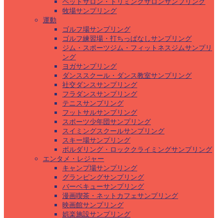
ペットサロン・トリミングサロンサンプリング
牧場サンプリング
運動
ゴルフ場サンプリング
ゴルフ練習場・打ちっぱなしサンプリング
ジム・スポーツジム・フィットネスジムサンプリ
ング
ヨガサンプリング
ダンススクール・ダンス教室サンプリング
社交ダンスサンプリング
フラダンスサンプリング
テニスサンプリング
フットサルサンプリング
スポーツ少年団サンプリング
スイミングスクールサンプリング
スキー場サンプリング
ボルダリング・ロッククライミングサンプリング
エンタメ・レジャー
キャンプ場サンプリング
グランピングサンプリング
バーベキューサンプリング
漫画喫茶・ネットカフェサンプリング
映画館サンプリング
娯楽施設サンプリング