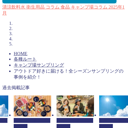
スキー場サンプリングとは？メリット３選と事例を紹介
清涼飲料水
衛生用品
コラム
食品
キャンプ場コラム
2025年1
月
HOME
各種ルート
キャンプ場サンプリング
アウトドア好きに届ける！全シーズンサンプリングの
事例を紹介！
過去掲載記事
ンプ
キャンプ場サンプ
キャンプ場サンプ
キャンプ場サ
リング
リング
リング