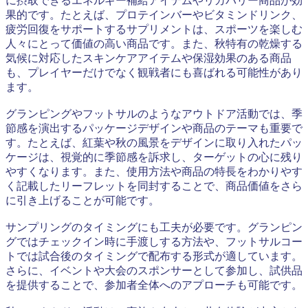
に摂取できるエネルギー補給アイテムやリカバリー商品が効
果的です。たとえば、プロテインバーやビタミンドリンク、
疲労回復をサポートするサプリメントは、スポーツを楽しむ
人々にとって価値の高い商品です。また、秋特有の乾燥する
気候に対応したスキンケアアイテムや保湿効果のある商品
も、プレイヤーだけでなく観戦者にも喜ばれる可能性があり
ます。
グランピングやフットサルのようなアウトドア活動では、季
節感を演出するパッケージデザインや商品のテーマも重要で
す。たとえば、紅葉や秋の風景をデザインに取り入れたパッ
ケージは、視覚的に季節感を訴求し、ターゲットの心に残り
やすくなります。また、使用方法や商品の特長をわかりやす
く記載したリーフレットを同封することで、商品価値をさら
に引き上げることが可能です。
サンプリングのタイミングにも工夫が必要です。グランピン
グではチェックイン時に手渡しする方法や、フットサルコー
トでは試合後のタイミングで配布する形式が適しています。
さらに、イベントや大会のスポンサーとして参加し、試供品
を提供することで、参加者全体へのアプローチも可能です。