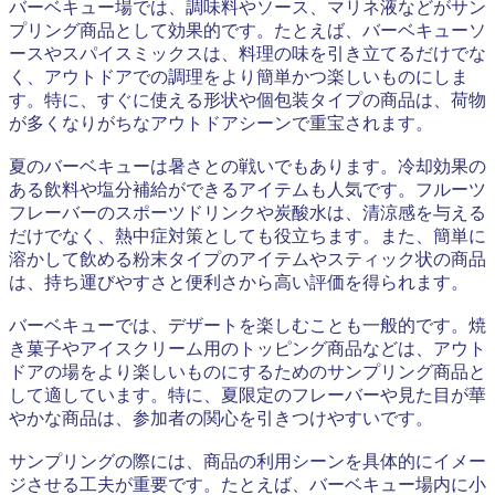
バーベキュー場では、調味料やソース、マリネ液などがサン
プリング商品として効果的です。たとえば、バーベキューソ
ースやスパイスミックスは、料理の味を引き立てるだけでな
く、アウトドアでの調理をより簡単かつ楽しいものにしま
す。特に、すぐに使える形状や個包装タイプの商品は、荷物
が多くなりがちなアウトドアシーンで重宝されます。
夏のバーベキューは暑さとの戦いでもあります。冷却効果の
ある飲料や塩分補給ができるアイテムも人気です。フルーツ
フレーバーのスポーツドリンクや炭酸水は、清涼感を与える
だけでなく、熱中症対策としても役立ちます。また、簡単に
溶かして飲める粉末タイプのアイテムやスティック状の商品
は、持ち運びやすさと便利さから高い評価を得られます。
バーベキューでは、デザートを楽しむことも一般的です。焼
き菓子やアイスクリーム用のトッピング商品などは、アウト
ドアの場をより楽しいものにするためのサンプリング商品と
して適しています。特に、夏限定のフレーバーや見た目が華
やかな商品は、参加者の関心を引きつけやすいです。
サンプリングの際には、商品の利用シーンを具体的にイメー
ジさせる工夫が重要です。たとえば、バーベキュー場内に小