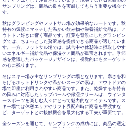
るアイテムとして注目されています。現地で試せる体験型の
サンプリングは、商品の良さを実感してもらう重要な機会で
す。
秋はグランピングやフットサル場が効果的なルートです。秋
特有の気候にマッチした温かい飲み物や栄養補給食品は、ア
ウトドア好きに響く商品です。紅葉を背景にしたグランピン
グでは、ちょっとした贅沢感を提供できる商品が適していま
す。一方、フットサル場では、試合中や休憩時に摂取しやす
いエネルギー補給食品や保湿ケア商品が重宝されます。季節
感を意識したパッケージデザインは、視覚的にもターゲット
の心に残ります。
冬はスキー場が主なサンプリングの場となります。寒さを和
らげるホットドリンクや温かいスープの素は、アウトドアの
場で即座に利用されやすい商品です。また、乾燥する冬特有
の悩みに対応したリップバームや保湿クリームは、ウィンタ
ースポーツを楽しむ人々にとって魅力的なアイテムです。ス
キー場では休憩エリアやリフト券配布時に商品を手渡すな
ど、ターゲットとの接触機会を最大化する工夫が重要です。
全シーズンを通じて、サンプリングの成功には、商品の選定