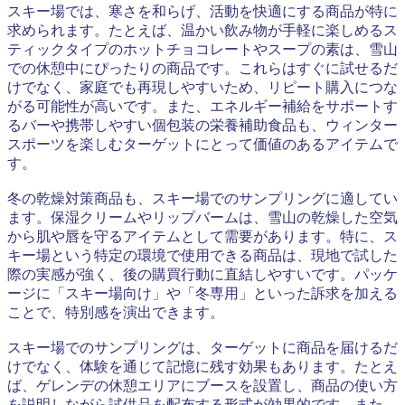
スキー場では、寒さを和らげ、活動を快適にする商品が特に
求められます。たとえば、温かい飲み物が手軽に楽しめるス
ティックタイプのホットチョコレートやスープの素は、雪山
での休憩中にぴったりの商品です。これらはすぐに試せるだ
けでなく、家庭でも再現しやすいため、リピート購入につな
がる可能性が高いです。また、エネルギー補給をサポートす
るバーや携帯しやすい個包装の栄養補助食品も、ウィンター
スポーツを楽しむターゲットにとって価値のあるアイテムで
す。
冬の乾燥対策商品も、スキー場でのサンプリングに適してい
ます。保湿クリームやリップバームは、雪山の乾燥した空気
から肌や唇を守るアイテムとして需要があります。特に、ス
キー場という特定の環境で使用できる商品は、現地で試した
際の実感が強く、後の購買行動に直結しやすいです。パッケ
ージに「スキー場向け」や「冬専用」といった訴求を加える
ことで、特別感を演出できます。
スキー場でのサンプリングは、ターゲットに商品を届けるだ
けでなく、体験を通じて記憶に残す効果もあります。たとえ
ば、ゲレンデの休憩エリアにブースを設置し、商品の使い方
を説明しながら試供品を配布する形式が効果的です。また、