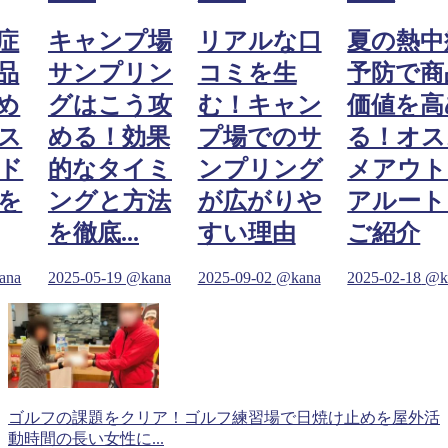
症
キャンプ場
リアルな口
夏の熱中
品
サンプリン
コミを生
予防で商
め
グはこう攻
む！キャン
価値を高
ス
める！効果
プ場でのサ
る！オス
ド
的なタイミ
ンプリング
メアウト
を
ングと方法
が広がりや
アルート
を徹底...
すい理由
ご紹介
ana
2025-05-19
@kana
2025-09-02
@kana
2025-02-18
@k
ゴルフの課題をクリア！ゴルフ練習場で日焼け止めを屋外活
動時間の長い女性に...