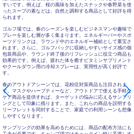
すいです。例えば、桜の風味を加えたスナックや春野菜を使
ったスープの素などは、自然と調和する商品として好評を得
られます。
ゴルフ場では、春のシーズンを楽しむビジネスマンや趣味で
プレーを楽しむ層が多く集まります。エネルギーバーやスポ
ーツドリンクは、ラウンド中のエネルギー補給として重宝さ
れます。さらに、ゴルフバッグに収納しやすいサイズ感の個
包装商品や、ラウンド終了後のリフレッシュに役立つ商品も
効果的です。例えば、疲れた体を癒すビタミンサプリメント
やクールダウン用の冷却スプレーは、実用性が高く好評で
す。
春のアウトドアシーンでは、花粉症対策商品も注目されま
す。マスクやハーブティーなど、アウトドアで使える手軽な
ケア商品を提供すれば、ターゲットの悩みに応えるサンプリ
ングとして印象に残ります。また、これらの商品を説明する
リーフレットを同封することで、家庭での利用シーンも想像
しやすくなります。
サンプリングの効果を高めるためには、商品の配布方法にも
工夫が必要です。キャンプ場ではチェックイン時に手渡しす