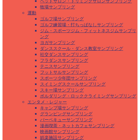
ペットサロン・トリミングサロンサンプリング
牧場サンプリング
運動
ゴルフ場サンプリング
ゴルフ練習場・打ちっぱなしサンプリング
ジム・スポーツジム・フィットネスジムサンプリ
ング
ヨガサンプリング
ダンススクール・ダンス教室サンプリング
社交ダンスサンプリング
フラダンスサンプリング
テニスサンプリング
フットサルサンプリング
スポーツ少年団サンプリング
スイミングスクールサンプリング
スキー場サンプリング
ボルダリング・ロッククライミングサンプリング
エンタメ・レジャー
キャンプ場サンプリング
グランピングサンプリング
バーベキューサンプリング
漫画喫茶・ネットカフェサンプリング
映画館サンプリング
娯楽施設サンプリング