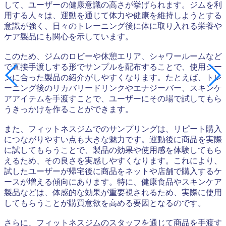
して、ユーザーの健康意識の高さが挙げられます。ジムを利
用する人々は、運動を通じて体力や健康を維持しようとする
意識が強く、日々のトレーニング後に体に取り入れる栄養や
ケア製品にも関心を示しています。
このため、ジムのロビーや休憩エリア、シャワールームなど
で直接手渡しする形でサンプルを配布することで、使用シー
ンに合った製品の紹介がしやすくなります。たとえば、トレ
ーニング後のリカバリードリンクやエナジーバー、スキンケ
アアイテムを手渡すことで、ユーザーにその場で試してもら
うきっかけを作ることができます。
また、フィットネスジムでのサンプリングは、リピート購入
につながりやすい点も大きな魅力です。運動後に商品を実際
に試してもらうことで、製品の効果や使用感を体験してもら
えるため、その良さを実感しやすくなります。これにより、
試したユーザーが帰宅後に商品をネットや店舗で購入するケ
ースが増える傾向にあります。特に、健康食品やスキンケア
製品などは、体感的な効果が重要視されるため、実際に使用
してもらうことが購買意欲を高める要因となるのです。
さらに、フィットネスジムのスタッフを通じて商品を手渡す