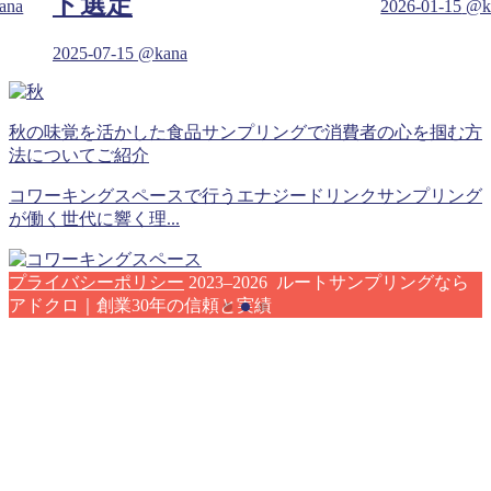
ト選定
ana
2026-01-15
@k
2025-07-15
@kana
秋の味覚を活かした食品サンプリングで消費者の心を掴む方
法についてご紹介
コワーキングスペースで行うエナジードリンクサンプリング
が働く世代に響く理...
プライバシーポリシー
2023–2026 ルートサンプリングなら
アドクロ｜創業30年の信頼と実績