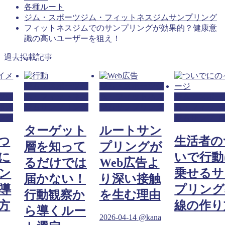
各種ルート
ジム・スポーツジム・フィットネスジムサンプリング
フィットネスジムでのサンプリングが効果的？健康意
識の高いユーザーを狙え！
過去掲載記事
ジム・スポーツジ
ジム・スポーツジ
ツジ
ム・フィットネス
ム・フィットネス
ジム・スポー
ネス
ジムサンプリング
ジムサンプリング
ム・フィット
ング
ジムサンプリ
ターゲット
ルートサン
つ
生活者の
層を知って
プリングが
に
いで行動
るだけでは
Web広告よ
ン
乗せるサ
届かない！
り深い接触
導
プリング
行動観察か
を生む理由
方
線の作り
ら導くルー
2026-04-14
@kana