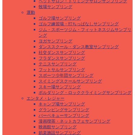
ペットサロン・トリミングサロンサンプリング
牧場サンプリング
運動
ゴルフ場サンプリング
ゴルフ練習場・打ちっぱなしサンプリング
ジム・スポーツジム・フィットネスジムサンプリ
ング
ヨガサンプリング
ダンススクール・ダンス教室サンプリング
社交ダンスサンプリング
フラダンスサンプリング
テニスサンプリング
フットサルサンプリング
スポーツ少年団サンプリング
スイミングスクールサンプリング
スキー場サンプリング
ボルダリング・ロッククライミングサンプリング
エンタメ・レジャー
キャンプ場サンプリング
グランピングサンプリング
バーベキューサンプリング
漫画喫茶・ネットカフェサンプリング
映画館サンプリング
娯楽施設サンプリング