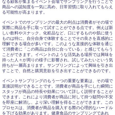
なる顧客が集まるイベント会場でサンプリングを行うことで
商品への認知度を一気に高め、日常習慣に取り入れてもらえ
る可能性が高まります。
イベントでのサンプリングの最大の利点は消費者がその場で
実際に商品を手に取って試すことができる点です。例えば新
しい飲料やスナック、化粧品など、口にするものや肌に使う
ものは特に、自分自身で体験することでその良さを直感的に
理解できる場合が多いです。このような直接的な体験を通じ
て消費者に「この商品は自分に合っている」と感じてもらう
ことができます。イベントのような活気ある場所では興味を
持った人々が周りの様子に影響され、試してみたいという気
持ちが一層高まります。サンプリングによって興味を引き出
すことで、自然と購買意欲を引き出すことができるのです。
イベントサンプリングのもう一つの重要な要素は、その場で
直接説明ができることです。消費者が商品を手にした瞬間に
スタッフが商品の特長や効果について詳しく説明することが
できます。これにより消費者が商品に対して持つ疑問や不安
を即座に解消し、より深い理解を得ることができます。この
プロセスは、消費者が商品を購入する際の心理的なハードル
を下げる効果があります。健康食品のサンプリングであれ