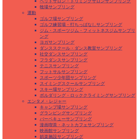
ペットサロン・トリミングサロンサンプリング
牧場サンプリング
運動
ゴルフ場サンプリング
ゴルフ練習場・打ちっぱなしサンプリング
ジム・スポーツジム・フィットネスジムサンプリ
ング
ヨガサンプリング
ダンススクール・ダンス教室サンプリング
社交ダンスサンプリング
フラダンスサンプリング
テニスサンプリング
フットサルサンプリング
スポーツ少年団サンプリング
スイミングスクールサンプリング
スキー場サンプリング
ボルダリング・ロッククライミングサンプリング
エンタメ・レジャー
キャンプ場サンプリング
グランピングサンプリング
バーベキューサンプリング
漫画喫茶・ネットカフェサンプリング
映画館サンプリング
娯楽施設サンプリング