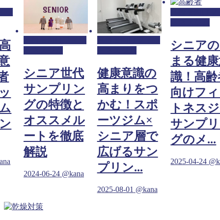
ィッ
高齢者向けフ
トネスジム
高齢者向けフィッ
高齢者向けフィッ
高
シニアの
トネスジム
トネスジム
意
まる健康
シニア世代
健康意識の
者
識！高齢
サンプリン
高まりをつ
ッ
向けフィ
グの特徴と
かむ！スポ
ム
トネスジ
オススメル
ーツジム×
ン
サンプリ
ートを徹底
シニア層で
グのメ...
解説
広げるサン
ana
2025-04-24
@k
プリン...
2024-06-24
@kana
2025-08-01
@kana