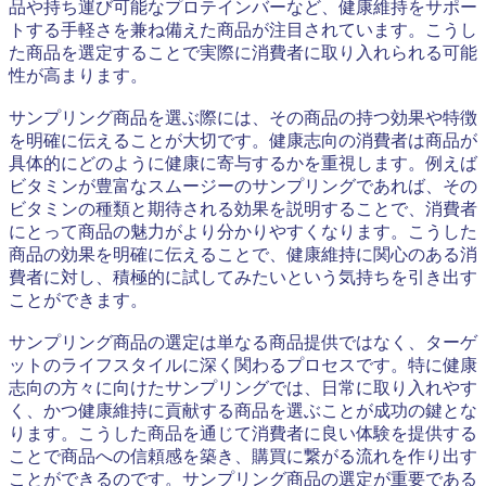
品や持ち運び可能なプロテインバーなど、健康維持をサポー
トする手軽さを兼ね備えた商品が注目されています。こうし
た商品を選定することで実際に消費者に取り入れられる可能
性が高まります。
サンプリング商品を選ぶ際には、その商品の持つ効果や特徴
を明確に伝えることが大切です。健康志向の消費者は商品が
具体的にどのように健康に寄与するかを重視します。例えば
ビタミンが豊富なスムージーのサンプリングであれば、その
ビタミンの種類と期待される効果を説明することで、消費者
にとって商品の魅力がより分かりやすくなります。こうした
商品の効果を明確に伝えることで、健康維持に関心のある消
費者に対し、積極的に試してみたいという気持ちを引き出す
ことができます。
サンプリング商品の選定は単なる商品提供ではなく、ターゲ
ットのライフスタイルに深く関わるプロセスです。特に健康
志向の方々に向けたサンプリングでは、日常に取り入れやす
く、かつ健康維持に貢献する商品を選ぶことが成功の鍵とな
ります。こうした商品を通じて消費者に良い体験を提供する
ことで商品への信頼感を築き、購買に繋がる流れを作り出す
ことができるのです。サンプリング商品の選定が重要である