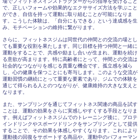
場でフィットネスインストラクターからの指導を受けること
で、正しいフォームや効果的なエクササイズ方法を学ぶこと
ができ、自信を持って運動に取り組むことが可能になりま
す。こうした体験は、「自分にもできる」という達成感を生
み、モチベーションの維持に繋がります。
さらに、フィットネスジムは同世代の仲間との交流の場とし
ても重要な役割を果たします。同じ目標を持つ仲間と一緒に
運動をすることで、共感や励まし合いが生まれ、運動を続け
る意欲が高まります。特に高齢者にとって、仲間との交流は
社会的なつながりを感じる貴重な機会です。孤立感を減ら
し、心の健康を保つことにも寄与します。このような交流が
運動習慣の継続にとって重要な要素であり、ジムでの体験を
通じて得られる人とのつながりが、健康維持の大きな支えと
なります。
また、サンプリングを通じてフィットネス関連の商品を試す
ことは、運動の効果をさらに実感しやすくする手段となりま
す。例えばフィットネスジムでのトレーニング後に、プロテ
インドリンクやスポーツドリンクをサンプリングとして提供
することで、その効果を体感しやすくなります。これにより
運動後の回復をサポートする商品や、運動中のパフォーマン