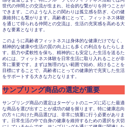
世代の仲間との交流が生まれ、社会的な繋がりを持つことが
できます。このような人との関わりは孤立感を防ぎ、心の健
康維持にも繋がります。高齢者にとって、フィットネス体験
を通じて得られる仲間との交流は、生活の充実感を高める大
きな要素となります。
このように高齢者フィットネスは身体的な健康だけでなく、
精神的な健康や生活の質の向上にも多くの利点をもたらしま
す。筋力や柔軟性を保ち、精神的にも安定した生活を送るた
めには、フィットネス体験を日常生活に取り入れることが非
常に重要です。まずは無理のない範囲で始め、続けることを
目標にすることで、高齢者にとっての健康的で充実した生活
をサポートする大きな力となります。
サンプリング商品の選定が重要
サンプリング商品の選定はターゲットのニーズに応じた最適
な商品を選び出すことが成功の鍵を握ります。特に健康志向
の方々に向けた商品選びは、非常に慎重に行う必要がありま
す。日常生活の中で自身の健康を維持するための選択を大切
にしているからです。サンプリングを通じて健康に関連した