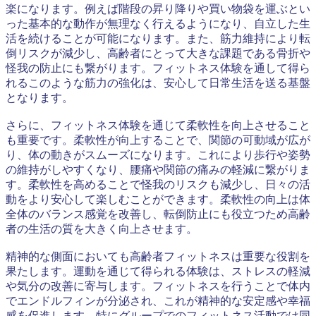
楽になります。例えば階段の昇り降りや買い物袋を運ぶとい
った基本的な動作が無理なく行えるようになり、自立した生
活を続けることが可能になります。また、筋力維持により転
倒リスクが減少し、高齢者にとって大きな課題である骨折や
怪我の防止にも繋がります。フィットネス体験を通して得ら
れるこのような筋力の強化は、安心して日常生活を送る基盤
となります。
さらに、フィットネス体験を通じて柔軟性を向上させること
も重要です。柔軟性が向上することで、関節の可動域が広が
り、体の動きがスムーズになります。これにより歩行や姿勢
の維持がしやすくなり、腰痛や関節の痛みの軽減に繋がりま
す。柔軟性を高めることで怪我のリスクも減少し、日々の活
動をより安心して楽しむことができます。柔軟性の向上は体
全体のバランス感覚を改善し、転倒防止にも役立つため高齢
者の生活の質を大きく向上させます。
精神的な側面においても高齢者フィットネスは重要な役割を
果たします。運動を通じて得られる体験は、ストレスの軽減
や気分の改善に寄与します。フィットネスを行うことで体内
でエンドルフィンが分泌され、これが精神的な安定感や幸福
感を促進します。特にグループでのフィットネス活動では同