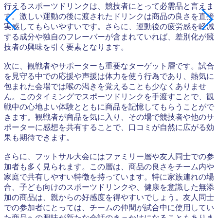
行えるスポーツドリンクは、競技者にとって必需品と言えま
す。激しい運動の後に渡されたドリンクは商品の良さを直接
実感してもらいやすいです。さらに、運動後の疲労感を軽減
する成分や独自のフレーバーが含まれていれば、差別化が競
技者の興味を引く要素となります。
次に、観戦者やサポーターも重要なターゲット層です。試合
を見守る中での応援や声援は体力を使う行為であり、熱気に
包まれた会場では喉の渇きを覚えることも少なくありませ
ん。このタイミングでスポーツドリンクを手渡すことで、観
戦中の心地よい体験とともに商品を記憶してもらうことがで
きます。観戦者が商品を気に入り、その場で競技者や他のサ
ポーターに感想を共有することで、口コミが自然に広がる効
果も期待できます。
さらに、フットサル大会にはファミリー層や友人同士での参
加者も多く見られます。この層は、商品の良さをチーム内や
家庭で共有しやすい特徴を持っています。特に家族連れの場
合、子ども向けのスポーツドリンクや、健康を意識した無添
加の商品は、親からの好感度を得やすいでしょう。友人同士
での参加者にとっては、チームの仲間が試合中に使用してい
た商品への興味が新たな会話のきっかけになることもありま