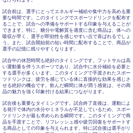
試合前は、選手にとってエネルギー補給や集中力を高める重
要な時間です。このタイミングでスポーツドリンクを配布す
ることで、試合への準備をサポートする印象を与えることが
できます。特に、糖分や電解質を適度に含む商品は、体への
吸収が早く、選手が即効性を感じやすい点で喜ばれるでしょ
う。また、試合開始前の短い時間に配布することで、商品が
選手の記憶に残りやすくなります。
試合中の休憩時間も絶好のタイミングです。フットサルは高
い運動量を伴うスポーツであり、試合中に水分補給を必要と
する選手が多くいます。このタイミングで手渡されたスポー
ツドリンクは、疲労を感じている体に直接的な効果を感じさ
せる絶好の機会です。飲んだ瞬間に体が潤う感覚は、その商
品の魅力を強く印象付ける結果につながります。
試合後も重要なタイミングです。試合終了直後は、運動によ
る発汗で体内の水分やミネラルが不足しているため、スポー
ツドリンクが最も求められる瞬間です。このタイミングで商
品を手渡すことで、リフレッシュ感や疲労回復をサポートす
る商品としての印象を与えられます。特に試合後は選手がリ