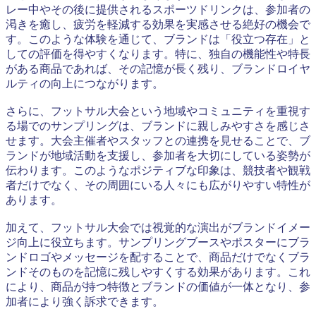
レー中やその後に提供されるスポーツドリンクは、参加者の
渇きを癒し、疲労を軽減する効果を実感させる絶好の機会で
す。このような体験を通じて、ブランドは「役立つ存在」と
しての評価を得やすくなります。特に、独自の機能性や特長
がある商品であれば、その記憶が長く残り、ブランドロイヤ
ルティの向上につながります。
さらに、フットサル大会という地域やコミュニティを重視す
る場でのサンプリングは、ブランドに親しみやすさを感じさ
せます。大会主催者やスタッフとの連携を見せることで、ブ
ランドが地域活動を支援し、参加者を大切にしている姿勢が
伝わります。このようなポジティブな印象は、競技者や観戦
者だけでなく、その周囲にいる人々にも広がりやすい特性が
あります。
加えて、フットサル大会では視覚的な演出がブランドイメー
ジ向上に役立ちます。サンプリングブースやポスターにブラ
ンドロゴやメッセージを配することで、商品だけでなくブラ
ンドそのものを記憶に残しやすくする効果があります。これ
により、商品が持つ特徴とブランドの価値が一体となり、参
加者により強く訴求できます。