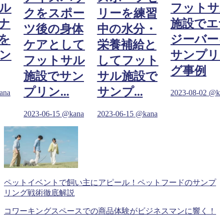
ル
フットサ
クをスポー
リーを練習
ナ
施設でエ
ツ後の身体
中の水分・
を
ジーバー
ケアとして
栄養補給と
ン
サンプリ
フットサル
してフット
グ事例
施設でサン
サル施設で
プリン...
サンプ...
ana
2023-08-02
@k
2023-06-15
@kana
2023-06-15
@kana
ペットイベントで飼い主にアピール！ペットフードのサンプ
リング戦術徹底解説
コワーキングスペースでの商品体験がビジネスマンに響く！