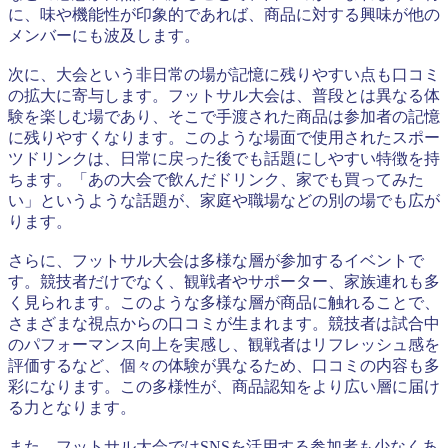
に、味や機能性が印象的であれば、商品に対する興味が他の
メンバーにも波及します。
次に、大会という非日常の場が記憶に残りやすい点も口コミ
の拡大に寄与します。フットサル大会は、普段とは異なる体
験を楽しむ場であり、そこで手渡された商品は参加者の記憶
に残りやすくなります。このような場面で使用されたスポー
ツドリンクは、日常に戻った後でも話題にしやすい特徴を持
ちます。「あの大会で飲んだドリンク、家でも買ってみた
い」というような話題が、家庭や職場などの別の場でも広が
ります。
さらに、フットサル大会は多様な層が参加するイベントで
す。競技者だけでなく、観戦者やサポーター、家族連れも多
く見られます。このような多様な層が商品に触れることで、
さまざまな視点からの口コミが生まれます。競技者は試合中
のパフォーマンス向上を実感し、観戦者はリフレッシュ感を
評価するなど、個々の体験が異なるため、口コミの内容も多
彩になります。この多様性が、商品認知をより広い層に届け
る力となります。
また、フットサル大会ではSNSを活用する参加者も少なくあ