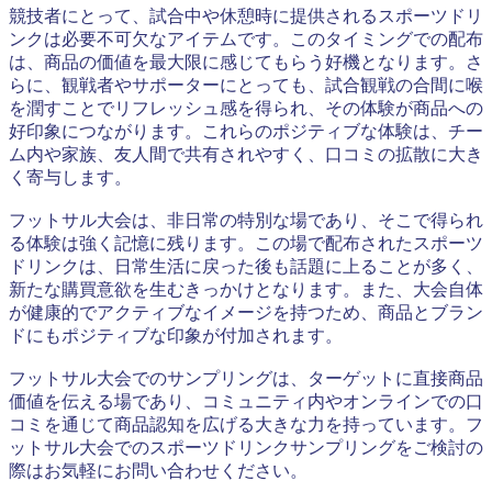
競技者にとって、試合中や休憩時に提供されるスポーツドリ
ンクは必要不可欠なアイテムです。このタイミングでの配布
は、商品の価値を最大限に感じてもらう好機となります。さ
らに、観戦者やサポーターにとっても、試合観戦の合間に喉
を潤すことでリフレッシュ感を得られ、その体験が商品への
好印象につながります。これらのポジティブな体験は、チー
ム内や家族、友人間で共有されやすく、口コミの拡散に大き
く寄与します。
フットサル大会は、非日常の特別な場であり、そこで得られ
る体験は強く記憶に残ります。この場で配布されたスポーツ
ドリンクは、日常生活に戻った後も話題に上ることが多く、
新たな購買意欲を生むきっかけとなります。また、大会自体
が健康的でアクティブなイメージを持つため、商品とブラン
ドにもポジティブな印象が付加されます。
フットサル大会でのサンプリングは、ターゲットに直接商品
価値を伝える場であり、コミュニティ内やオンラインでの口
コミを通じて商品認知を広げる大きな力を持っています。フ
ットサル大会でのスポーツドリンクサンプリングをご検討の
際はお気軽にお問い合わせください。