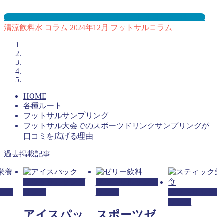
フットサルサンプリングとは？メリット３選と事例を紹介
清涼飲料水
コラム
2024年12月
フットサルコラム
HOME
各種ルート
フットサルサンプリング
フットサル大会でのスポーツドリンクサンプリングが
口コミを広げる理由
過去掲載記事
フットサルサンプ
フットサルサンプ
ンプ
リング
リング
フットサルサ
リング
アイスパッ
スポーツゼ