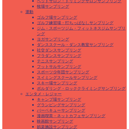
ペットサロン・トリミングサロンサンプリング
牧場サンプリング
運動
ゴルフ場サンプリング
ゴルフ練習場・打ちっぱなしサンプリング
ジム・スポーツジム・フィットネスジムサンプリ
ング
ヨガサンプリング
ダンススクール・ダンス教室サンプリング
社交ダンスサンプリング
フラダンスサンプリング
テニスサンプリング
フットサルサンプリング
スポーツ少年団サンプリング
スイミングスクールサンプリング
スキー場サンプリング
ボルダリング・ロッククライミングサンプリング
エンタメ・レジャー
キャンプ場サンプリング
グランピングサンプリング
バーベキューサンプリング
漫画喫茶・ネットカフェサンプリング
映画館サンプリング
娯楽施設サンプリング