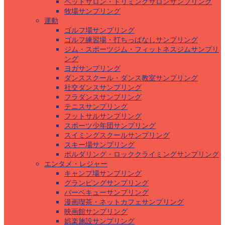
ペットサロン・トリミングサロンサンプリング
牧場サンプリング
運動
ゴルフ場サンプリング
ゴルフ練習場・打ちっぱなしサンプリング
ジム・スポーツジム・フィットネスジムサンプリ
ング
ヨガサンプリング
ダンススクール・ダンス教室サンプリング
社交ダンスサンプリング
フラダンスサンプリング
テニスサンプリング
フットサルサンプリング
スポーツ少年団サンプリング
スイミングスクールサンプリング
スキー場サンプリング
ボルダリング・ロッククライミングサンプリング
エンタメ・レジャー
キャンプ場サンプリング
グランピングサンプリング
バーベキューサンプリング
漫画喫茶・ネットカフェサンプリング
映画館サンプリング
娯楽施設サンプリング