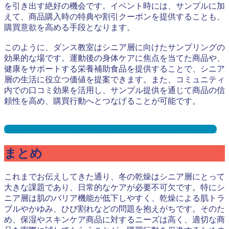
を引き出す絶好の機会です。イベント時には、サンプルに加
えて、商品購入時の特典や割引クーポンを提供することも、
購買意欲を高める手段となります。
このように、ダンス教室はシニア層に向けたサンプリングの
効果的な場です。運動後の身体ケアに焦点を当てた商品や、
健康をサポートする栄養補助食品を提供することで、シニア
層の生活に役立つ価値を提案できます。また、コミュニティ
内での口コミ効果を活用し、サンプル提供を通じて商品の信
頼性を高め、購買行動へとつなげることが可能です。
社交ダンスサンプリングとは？メリット３選と事例を紹介
まとめ
これまでお伝えしてきた通り、冬の乾燥はシニア層にとって
大きな課題であり、日常的なケアが必要不可欠です。特にシ
ニア層は肌のバリア機能が低下しやすく、乾燥による肌トラ
ブルやかゆみ、ひび割れなどの問題を抱えがちです。そのた
め、保湿やスキンケア商品に対するニーズは高く、適切な商