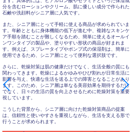
ます。具体的には、ヒアルロン酸やセラミドといった保湿成
分を含むローションやクリーム、肌に優しい成分で作られた
石鹸や洗顔料がシニア層に人気です。
また、シニア層にとって手軽に使える商品が求められていま
す。年齢とともに身体機能の低下が進む中、複雑なスキンケ
ア手順を踏むことが難しくなるため、簡単に使えるオールイ
ンワンタイプの製品や、塗りやすい形状の商品が好まれま
す。例えば、スプレータイプやポンプ式の保湿剤は、簡単に
使用できるため、シニア層にとって便利な選択肢です。
さらに、乾燥対策は肌の健康だけでなく、生活全般の質にも
関わってきます。乾燥によるかゆみやひび割れが日常生活に
影響を与え、快適な生活を送る上での障害となることがあり
ます。このため、シニア層は単なる美容効果を期待するだけ
でなく、日々の生活の質を向上させるために乾燥対策を重要
視しています。
こうした背景から、シニア層に向けた乾燥対策商品の提案
は、信頼性と使いやすさを重視しながら、生活を支える形で
行うことが求められます。