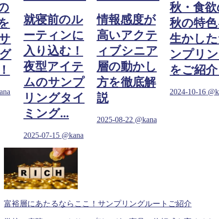
の
秋・食欲
就寝前のル
情報感度が
を
秋の特色
ーティンに
高いアクテ
サ
生かした
入り込む！
ィブシニア
グ
ンプリン
夜型アイテ
層の動かし
！
をご紹介
ムのサンプ
方を徹底解
ana
2024-10-16
@k
リングタイ
説
ミング...
2025-08-22
@kana
2025-07-15
@kana
富裕層にあたるならここ！サンプリングルートご紹介