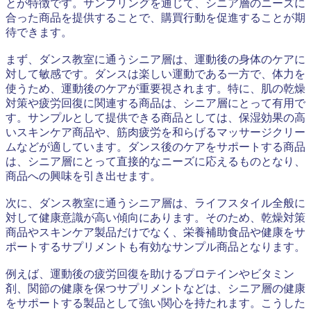
とが特徴です。サンプリングを通じて、シニア層のニーズに
合った商品を提供することで、購買行動を促進することが期
待できます。
まず、ダンス教室に通うシニア層は、運動後の身体のケアに
対して敏感です。ダンスは楽しい運動である一方で、体力を
使うため、運動後のケアが重要視されます。特に、肌の乾燥
対策や疲労回復に関連する商品は、シニア層にとって有用で
す。サンプルとして提供できる商品としては、保湿効果の高
いスキンケア商品や、筋肉疲労を和らげるマッサージクリー
ムなどが適しています。ダンス後のケアをサポートする商品
は、シニア層にとって直接的なニーズに応えるものとなり、
商品への興味を引き出せます。
次に、ダンス教室に通うシニア層は、ライフスタイル全般に
対して健康意識が高い傾向にあります。そのため、乾燥対策
商品やスキンケア製品だけでなく、栄養補助食品や健康をサ
ポートするサプリメントも有効なサンプル商品となります。
例えば、運動後の疲労回復を助けるプロテインやビタミン
剤、関節の健康を保つサプリメントなどは、シニア層の健康
をサポートする製品として強い関心を持たれます。こうした