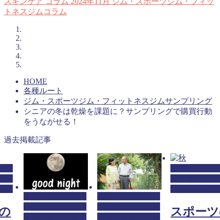
スキンケア
コラム
2024年11月
ジム・スポーツジム・フィッ
トネスジムコラム
HOME
各種ルート
ジム・スポーツジム・フィットネスジムサンプリング
シニアの冬は乾燥を課題に？サンプリングで購買行動
をうながせる！
過去掲載記事
ツジ
ジム・スポー
ネス
ム・フィット
ング
ジムサンプリ
ジム・スポーツジ
ジム・スポーツジ
ム・フィットネス
ム・フィットネス
の
スポーツ
ジムサンプリング
ジムサンプリング