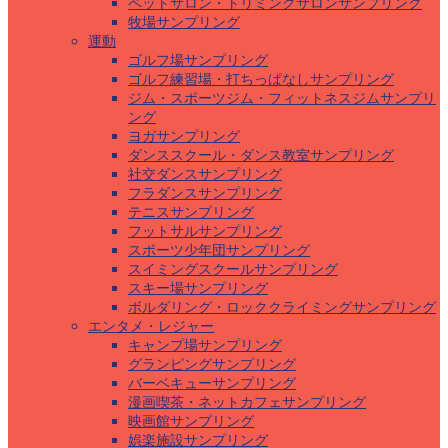
ペットサロン・トリミングサロンサンプリング
牧場サンプリング
運動
ゴルフ場サンプリング
ゴルフ練習場・打ちっぱなしサンプリング
ジム・スポーツジム・フィットネスジムサンプリ
ング
ヨガサンプリング
ダンススクール・ダンス教室サンプリング
社交ダンスサンプリング
フラダンスサンプリング
テニスサンプリング
フットサルサンプリング
スポーツ少年団サンプリング
スイミングスクールサンプリング
スキー場サンプリング
ボルダリング・ロッククライミングサンプリング
エンタメ・レジャー
キャンプ場サンプリング
グランピングサンプリング
バーベキューサンプリング
漫画喫茶・ネットカフェサンプリング
映画館サンプリング
娯楽施設サンプリング